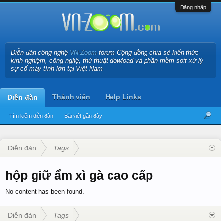
Đăng nhập
Diễn đàn công nghệ
VN-Zoom
forum Cộng đồng chia sẻ kiến thức
kinh nghiệm, công nghệ, thủ thuật dowload và phần mềm soft xử lý
sự cố máy tính lớn tại Việt Nam
Thành viên
Help Links
Diễn đàn
Tìm kiếm diễn đàn
Bài viết gần đây
Diễn đàn
Tags
hộp giữ ẩm xì gà cao cấp
No content has been found.
Diễn đàn
Tags