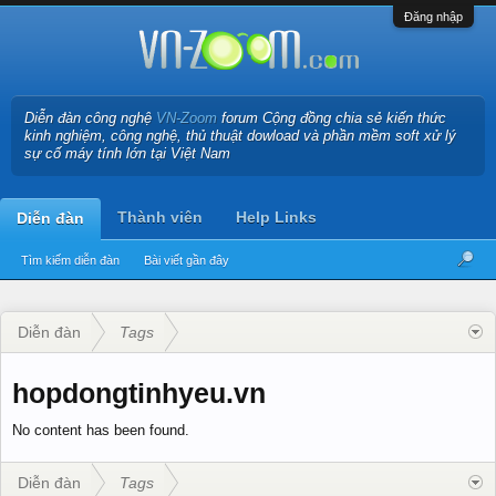
Đăng nhập
Diễn đàn công nghệ
VN-Zoom
forum Cộng đồng chia sẻ kiến thức
kinh nghiệm, công nghệ, thủ thuật dowload và phần mềm soft xử lý
sự cố máy tính lớn tại Việt Nam
Thành viên
Help Links
Diễn đàn
Tìm kiếm diễn đàn
Bài viết gần đây
Diễn đàn
Tags
hopdongtinhyeu.vn
No content has been found.
Diễn đàn
Tags