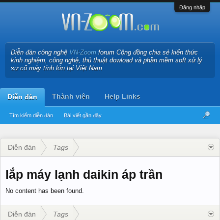
Đăng nhập
Diễn đàn công nghệ
VN-Zoom
forum Cộng đồng chia sẻ kiến thức
kinh nghiệm, công nghệ, thủ thuật dowload và phần mềm soft xử lý
sự cố máy tính lớn tại Việt Nam
Thành viên
Help Links
Diễn đàn
Tìm kiếm diễn đàn
Bài viết gần đây
Diễn đàn
Tags
lắp máy lạnh daikin áp trần
No content has been found.
Diễn đàn
Tags