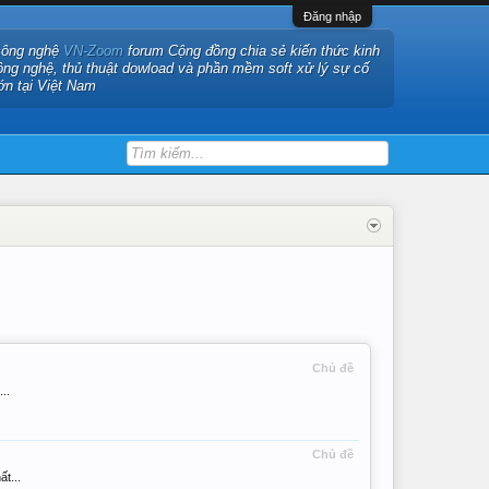
Đăng nhập
công nghệ
VN-Zoom
forum Cộng đồng chia sẻ kiến thức kinh
ông nghệ, thủ thuật dowload và phần mềm soft xử lý sự cố
ớn tại Việt Nam
Chủ đề
..
Chủ đề
t...