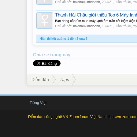
Chủ đề bởi:
haichaukinhdoanh
,
29/4/21
, 0 lần trả lời, t
Thanh Hải Châu giới thiệu Top 6 Máy lạn
Bạn đang cần tìm mua máy lạnh âm trần tiết kiệm điện l
Chủ đề bởi:
haichaukinhdoanh
,
19/4/21
, 0 lần trả lời, t
Hiển thị kết quả từ 1 đến 3 của 3
Chia sẻ
trang này
Diễn đàn
Tags
Tiếng Việt
Diễn đàn công nghệ VN-Zoom forum Việt Nam https://vn-zom.com 