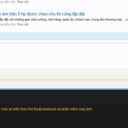
rong diễn đàn:
Rao vặt
h âm trần 5 hp được chọn cho thi công lắp đặt
ắp đặt cho không gian nhà xưởng, nhà hàng, quán ăn, khách sạn, trung tâm thương mại ... có
rong diễn đàn:
Rao vặt
chia sẻ kiến thức thủ thuật dowload và phần mềm máy tính.