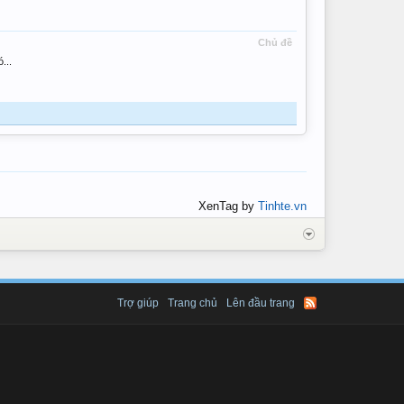
Chủ đề
...
XenTag by
Tinhte.vn
Trợ giúp
Trang chủ
Lên đầu trang