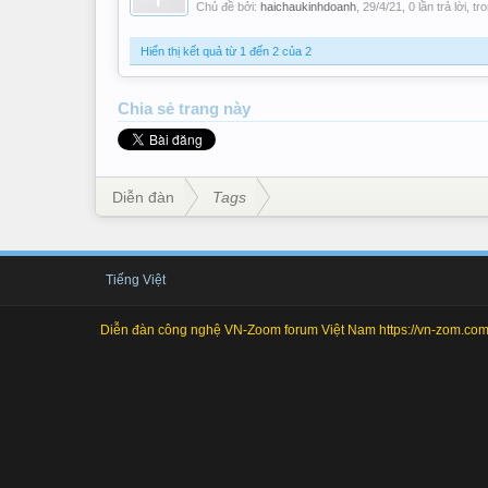
Chủ đề bởi:
haichaukinhdoanh
,
29/4/21
, 0 lần trả lời, t
Hiển thị kết quả từ 1 đến 2 của 2
Chia sẻ
trang này
Diễn đàn
Tags
Tiếng Việt
Diễn đàn công nghệ VN-Zoom forum Việt Nam https://vn-zom.com 