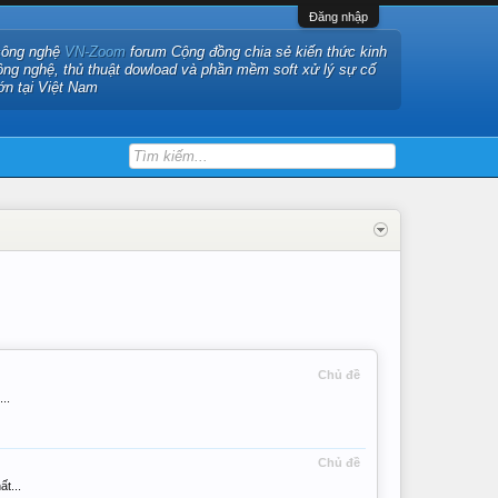
Đăng nhập
công nghệ
VN-Zoom
forum Cộng đồng chia sẻ kiến thức kinh
ông nghệ, thủ thuật dowload và phần mềm soft xử lý sự cố
ớn tại Việt Nam
Chủ đề
..
Chủ đề
t...