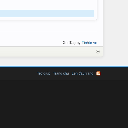
XenTag by
Tinhte.vn
Trợ giúp
Trang chủ
Lên đầu trang