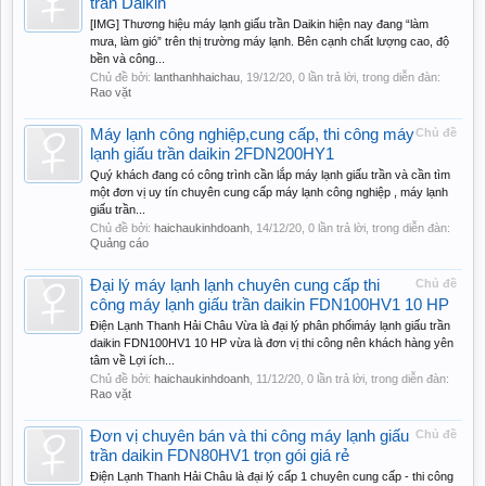
trần Daikin
[IMG] Thương hiệu máy lạnh giấu trần Daikin hiện nay đang “làm
mưa, làm gió” trên thị trường máy lạnh. Bên cạnh chất lượng cao, độ
bền và công...
Chủ đề bởi:
lanthanhhaichau
,
19/12/20
, 0 lần trả lời, trong diễn đàn:
Rao vặt
Máy lạnh công nghiệp,cung cấp, thi công máy
Chủ đề
lạnh giấu trần daikin 2FDN200HY1
Quý khách đang có công trình cần lắp máy lạnh giấu trần và cần tìm
một đơn vị uy tín chuyên cung cấp máy lạnh công nghiệp , máy lạnh
giấu trần...
Chủ đề bởi:
haichaukinhdoanh
,
14/12/20
, 0 lần trả lời, trong diễn đàn:
Quảng cáo
Đại lý máy lạnh lạnh chuyên cung cấp thi
Chủ đề
công máy lạnh giấu trần daikin FDN100HV1 10 HP
Điện Lạnh Thanh Hải Châu Vừa là đại lý phân phốimáy lạnh giấu trần
daikin FDN100HV1 10 HP vừa là đơn vị thi công nên khách hàng yên
tâm về Lợi ích...
Chủ đề bởi:
haichaukinhdoanh
,
11/12/20
, 0 lần trả lời, trong diễn đàn:
Rao vặt
Đơn vị chuyên bán và thi công máy lạnh giấu
Chủ đề
trần daikin FDN80HV1 trọn gói giá rẻ
Điện Lạnh Thanh Hải Châu là đại lý cấp 1 chuyên cung cấp - thi công