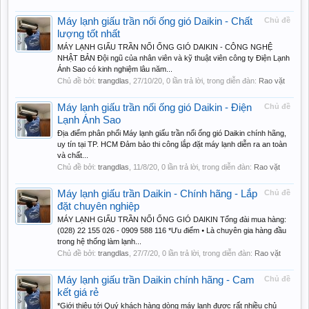
Máy lạnh giấu trần nối ống gió Daikin - Chất
Chủ đề
lượng tốt nhất
MÁY LẠNH GIẤU TRẦN NỐI ỐNG GIÓ DAIKIN - CÔNG NGHỆ
NHẬT BẢN Đội ngũ của nhân viên và kỹ thuật viên công ty Điện Lạnh
Ánh Sao có kinh nghiệm lâu năm...
Chủ đề bởi:
trangdlas
,
27/10/20
, 0 lần trả lời, trong diễn đàn:
Rao vặt
Máy lạnh giấu trần nối ống gió Daikin - Điện
Chủ đề
Lạnh Ánh Sao
Địa điểm phân phối Máy lạnh giấu trần nối ống gió Daikin chính hãng,
uy tín tại TP. HCM Đảm bảo thi công lắp đặt máy lạnh diễn ra an toàn
và chất...
Chủ đề bởi:
trangdlas
,
11/8/20
, 0 lần trả lời, trong diễn đàn:
Rao vặt
Máy lạnh giấu trần Daikin - Chính hãng - Lắp
Chủ đề
đặt chuyên nghiệp
MÁY LẠNH GIẤU TRẦN NỐI ỐNG GIÓ DAIKIN Tổng đài mua hàng:
(028) 22 155 026 - 0909 588 116 *Ưu điểm ⦁ Là chuyên gia hàng đầu
trong hệ thống làm lạnh...
Chủ đề bởi:
trangdlas
,
27/7/20
, 0 lần trả lời, trong diễn đàn:
Rao vặt
Máy lạnh giấu trần Daikin chính hãng - Cam
Chủ đề
kết giá rẻ
*Giới thiệu tới Quý khách hàng dòng máy lạnh được rất nhiều chủ