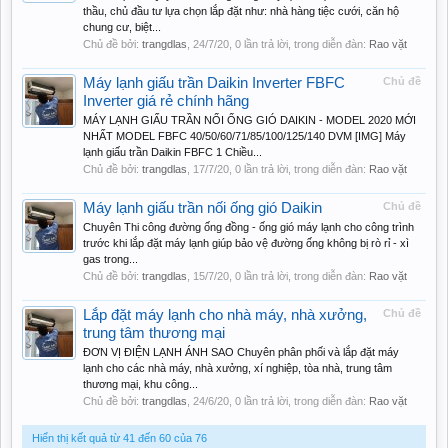
thầu, chủ đầu tư lựa chọn lắp đặt như: nhà hàng tiệc cưới, căn hộ
chung cư, biệt...
Chủ đề bởi:
trangdlas
,
24/7/20
, 0 lần trả lời, trong diễn đàn:
Rao vặt
Máy lạnh giấu trần Daikin Inverter FBFC
Chủ đề
Inverter giá rẻ chính hãng
MÁY LẠNH GIẤU TRẦN NỐI ỐNG GIÓ DAIKIN - MODEL 2020 MỚI
NHẤT MODEL FBFC 40/50/60/71/85/100/125/140 DVM [IMG] Máy
lạnh giấu trần Daikin FBFC 1 Chiều...
Chủ đề bởi:
trangdlas
,
17/7/20
, 0 lần trả lời, trong diễn đàn:
Rao vặt
Máy lạnh giấu trần nối ống gió Daikin
Chủ đề
Chuyên Thi công đường ống đồng - ống gió máy lạnh cho công trình
trước khi lắp đặt máy lạnh giúp bảo vệ đường ống không bị rò rỉ - xì
gas trong...
Chủ đề bởi:
trangdlas
,
15/7/20
, 0 lần trả lời, trong diễn đàn:
Rao vặt
Lắp đặt máy lạnh cho nhà máy, nhà xưởng,
Chủ đề
trung tâm thương mại
ĐƠN VỊ ĐIỆN LẠNH ÁNH SAO Chuyên phân phối và lắp đặt máy
lạnh cho các nhà máy, nhà xưởng, xí nghiệp, tòa nhà, trung tâm
thương mại, khu công...
Chủ đề bởi:
trangdlas
,
24/6/20
, 0 lần trả lời, trong diễn đàn:
Rao vặt
Hiển thị kết quả từ 41 đến 60 của 76