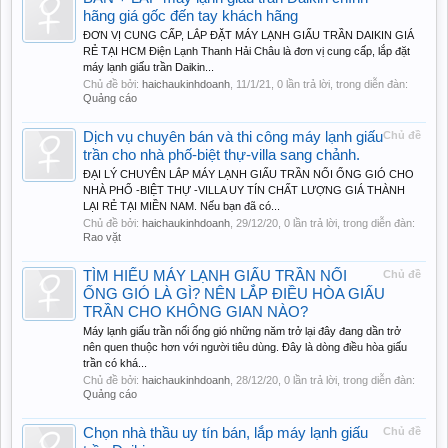
hãng giá gốc đến tay khách hãng
ĐƠN VỊ CUNG CẤP, LẮP ĐẶT MÁY LẠNH GIẤU TRẦN DAIKIN GIÁ
RẺ TẠI HCM Điện Lạnh Thanh Hải Châu là đơn vị cung cấp, lắp đặt
máy lạnh giấu trần Daikin...
Chủ đề bởi:
haichaukinhdoanh
,
11/1/21
, 0 lần trả lời, trong diễn đàn:
Quảng cáo
Dịch vụ chuyên bán và thi công máy lạnh giấu
Chủ đề
trần cho nhà phố-biệt thự-villa sang chảnh.
ĐẠI LÝ CHUYÊN LẮP MÁY LẠNH GIẤU TRẦN NỐI ỐNG GIÓ CHO
NHÀ PHỐ -BIỆT THỰ -VILLA UY TÍN CHẤT LƯỢNG GIÁ THÀNH
LẠI RẺ TẠI MIỀN NAM. Nếu bạn đã có...
Chủ đề bởi:
haichaukinhdoanh
,
29/12/20
, 0 lần trả lời, trong diễn đàn:
Rao vặt
TÌM HIỂU MÁY LẠNH GIẤU TRẦN NỐI
Chủ đề
ỐNG GIÓ LÀ GÌ? NÊN LẮP ĐIỀU HÒA GIẤU
TRẦN CHO KHÔNG GIAN NÀO?
Máy lạnh giấu trần nối ống gió những năm trở lại đây đang dần trở
nên quen thuộc hơn với người tiêu dùng. Đây là dòng điều hòa giấu
trần có khá...
Chủ đề bởi:
haichaukinhdoanh
,
28/12/20
, 0 lần trả lời, trong diễn đàn:
Quảng cáo
Chọn nhà thầu uy tín bán, lắp máy lạnh giấu
Chủ đề