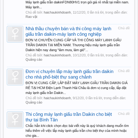
Máy lạnh giấu trần daikinFDN80HV1 trọn gói giá rẻ nhất tại miền nam.
Máy lạnh...
Chủ đề bởi:
haichaukinhdoanh
,
11/12/20
, 0 lần trả lời, trong diễn đàn:
Rao vặt
Nhà thầu chuyên bán và thi công máy lạnh
Chủ đề
giấu trần daikin-máy lạnh công nghiệp
ĐƠN VỊ CHUYÊN CUNG CẤP VÀ THI CÔNG MÁY LẠNH GIẤU
TRẦN DAIKIN TẠI MIỀN NAM. Thương hiệu máy lạnh giấu trần
Daikin hiện nay đang “làm mưa, làm gió”...
Chủ đề bởi:
haichaukinhdoanh
,
10/12/20
, 0 lần trả lời, trong diễn đàn:
Quảng cáo
Đơn vị chuyên lắp máy lạnh giấu trần daikin
Chủ đề
cho nhà phố-biệt thự sang chảnh
ĐƠN VỊ CUNG CẤP, LẮP ĐẶT MÁY LẠNH GIẤU TRẦN DAIKIN GIÁ
RẺ TẠI HCM Điện Lạnh Thanh Hải Châu là đơn vị cung cấp, lắp đặt
máy lạnh giấu trần Daikin...
Chủ đề bởi:
haichaukinhdoanh
,
9/12/20
, 0 lần trả lời, trong diễn đàn:
Quảng cáo
Thi công máy lạnh giấu trần Daikin cho biệt
Chủ đề
thự tại Bình Tân
Chắc hẳn khi click chọn đọc bài viết này là quý khách đang muốn tìm
hiểu thêm về việc lắp máy lạnh giấu trần cho biệt thự của mình hoặc
cho gia...