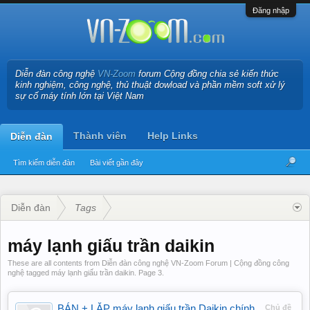
Đăng nhập
Diễn đàn công nghệ
VN-Zoom
forum Cộng đồng chia sẻ kiến thức
kinh nghiệm, công nghệ, thủ thuật dowload và phần mềm soft xử lý
sự cố máy tính lớn tại Việt Nam
Thành viên
Help Links
Diễn đàn
Tìm kiếm diễn đàn
Bài viết gần đây
Diễn đàn
Tags
máy lạnh giấu trần daikin
These are all contents from Diễn đàn công nghệ VN-Zoom Forum | Cộng đồng công
nghệ tagged máy lạnh giấu trần daikin. Page 3.
BÁN + LẮP máy lạnh giấu trần Daikin chính
Chủ đề