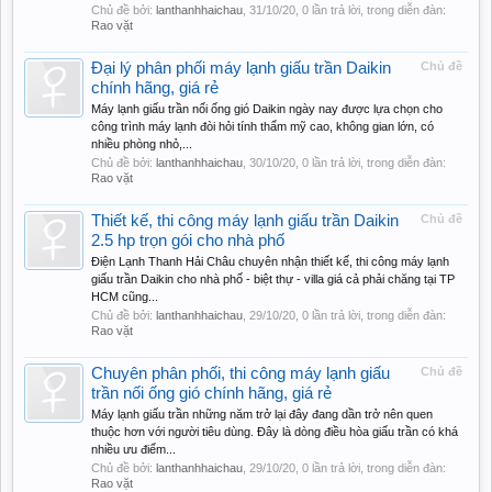
Chủ đề bởi:
lanthanhhaichau
,
31/10/20
, 0 lần trả lời, trong diễn đàn:
Rao vặt
Đại lý phân phối máy lạnh giấu trần Daikin
Chủ đề
chính hãng, giá rẻ
Máy lạnh giấu trần nối ống gió Daikin ngày nay được lựa chọn cho
công trình máy lạnh đòi hỏi tính thẩm mỹ cao, không gian lớn, có
nhiều phòng nhỏ,...
Chủ đề bởi:
lanthanhhaichau
,
30/10/20
, 0 lần trả lời, trong diễn đàn:
Rao vặt
Thiết kế, thi công máy lạnh giấu trần Daikin
Chủ đề
2.5 hp trọn gói cho nhà phố
Điện Lạnh Thanh Hải Châu chuyên nhận thiết kế, thi công máy lạnh
giấu trần Daikin cho nhà phố - biệt thự - villa giá cả phải chăng tại TP
HCM cũng...
Chủ đề bởi:
lanthanhhaichau
,
29/10/20
, 0 lần trả lời, trong diễn đàn:
Rao vặt
Chuyên phân phối, thi công máy lạnh giấu
Chủ đề
trần nối ống gió chính hãng, giá rẻ
Máy lạnh giấu trần những năm trở lại đây đang dần trở nên quen
thuộc hơn với người tiêu dùng. Đây là dòng điều hòa giấu trần có khá
nhiều ưu điểm...
Chủ đề bởi:
lanthanhhaichau
,
29/10/20
, 0 lần trả lời, trong diễn đàn:
Rao vặt