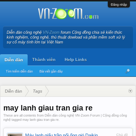
Đăng nhập
Diễn đàn công nghệ
VN-Zoom
forum Cộng đồng chia sẻ kiến thức
kinh nghiệm, công nghệ, thủ thuật dowload và phần mềm soft xử lý
sự cố máy tính lớn tại Việt Nam
Thành viên
Help Links
Diễn đàn
Tìm kiếm diễn đàn
Bài viết gần đây
Diễn đàn
Tags
may lanh giau tran gia re
These are all contents from Diễn đàn công nghệ VN-Zoom Forum | Cộng đồng công
nghệ tagged may lanh giau tran gia re.
Máy lạnh giấu trần nối ống gió Daikin
Chủ đề