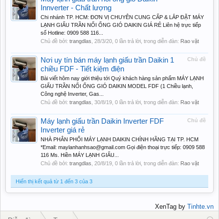
Innverter - Chất lượng
Chi nhánh TP. HCM: ĐƠN VỊ CHUYÊN CUNG CẤP & LẮP ĐẶT MÁY
LẠNH GIẤU TRẦN NỐI ỐNG GIÓ DAIKIN GIÁ RẺ Liên hệ trực tiếp
số Hotline: 0909 588 116...
Chủ đề bởi:
trangdlas
,
28/3/20
, 0 lần trả lời, trong diễn đàn:
Rao vặt
Nơi uy tín bán máy lạnh giấu trần Daikin 1
Chủ đề
chiều FDF - Tiết kiệm điện
Bài viết hôm nay giới thiệu tới Quý khách hàng sản phẩm MÁY LẠNH
GIẤU TRẦN NỐI ỐNG GIÓ DAIKIN MODEL FDF (1 Chiều lạnh,
Công nghệ Inverter, Gas...
Chủ đề bởi:
trangdlas
,
30/8/19
, 0 lần trả lời, trong diễn đàn:
Rao vặt
Máy lạnh giấu trần Daikin Inverter FDF
Chủ đề
Inverter giá rẻ
NHÀ PHÂN PHỐI MÁY LẠNH DAIKIN CHÍNH HÃNG TẠI TP. HCM
*Email: maylanhanhsao@gmail.com Gọi điện thoại trực tiếp: 0909 588
116 Ms. Hiền MÁY LẠNH GIẤU...
Chủ đề bởi:
trangdlas
,
20/8/19
, 0 lần trả lời, trong diễn đàn:
Rao vặt
Hiển thị kết quả từ 1 đến 3 của 3
XenTag by
Tinhte.vn