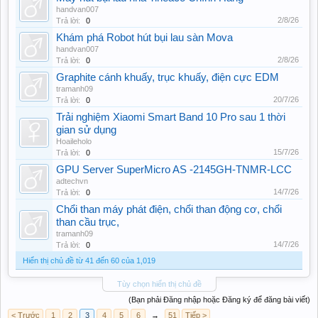
handvan007
2/8/26
Trả lời:
0
Khám phá Robot hút bụi lau sàn Mova
handvan007
2/8/26
Trả lời:
0
Graphite cánh khuấy, trục khuấy, điện cực EDM
tramanh09
20/7/26
Trả lời:
0
Trải nghiệm Xiaomi Smart Band 10 Pro sau 1 thời
gian sử dụng
Hoaileholo
15/7/26
Trả lời:
0
GPU Server SuperMicro AS -2145GH-TNMR-LCC
adtechvn
14/7/26
Trả lời:
0
Chổi than máy phát điện, chổi than động cơ, chổi
than cầu trục,
tramanh09
14/7/26
Trả lời:
0
Hiển thị chủ đề từ 41 đến 60 của 1,019
Tùy chọn hiển thị chủ đề
(Bạn phải Đăng nhập hoặc Đăng ký để đăng bài viết)
< Trước
1
2
3
4
5
6
→
51
Tiếp >