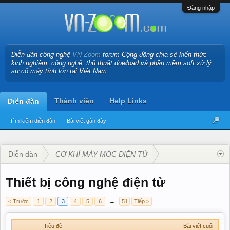
Đăng nhập
Diễn đàn công nghệ
VN-Zoom
forum Cộng đồng chia sẻ kiến thức
kinh nghiệm, công nghệ, thủ thuật dowload và phần mềm soft xử lý
sự cố máy tính lớn tại Việt Nam
Thành viên
Help Links
Diễn đàn
Tìm kiếm diễn đàn
Bài viết gần đây
Diễn đàn
CƠ KHÍ MÁY MÓC ĐIỆN TỬ
Thiết bị công nghệ điện tử
< Trước
1
2
3
4
5
6
→
51
Tiếp >
Tiêu đề
Bài viết cuối