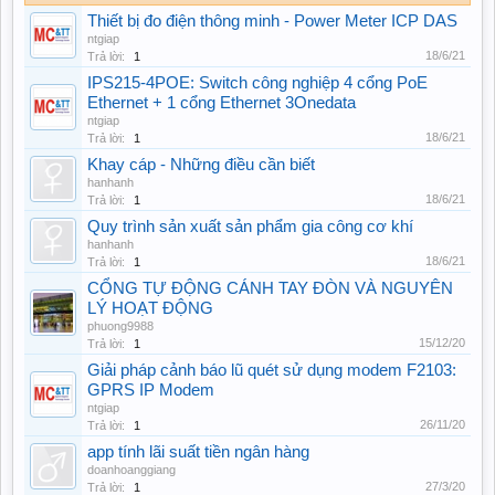
Thiết bị đo điện thông minh - Power Meter ICP DAS
ntgiap
18/6/21
Trả lời:
1
IPS215-4POE: Switch công nghiệp 4 cổng PoE
Ethernet + 1 cổng Ethernet 3Onedata
ntgiap
18/6/21
Trả lời:
1
Khay cáp - Những điều cần biết
hanhanh
18/6/21
Trả lời:
1
Quy trình sản xuất sản phẩm gia công cơ khí
hanhanh
18/6/21
Trả lời:
1
CỔNG TỰ ĐỘNG CÁNH TAY ĐÒN VÀ NGUYÊN
LÝ HOẠT ĐỘNG
phuong9988
15/12/20
Trả lời:
1
Giải pháp cảnh báo lũ quét sử dụng modem F2103:
GPRS IP Modem
ntgiap
26/11/20
Trả lời:
1
app tính lãi suất tiền ngân hàng
doanhoanggiang
27/3/20
Trả lời:
1