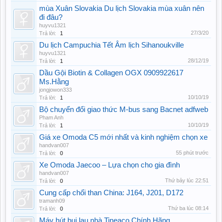
mùa Xuân Slovakia Du lịch Slovakia mùa xuân nên
đi đâu?
huyvu1321
27/3/20
Trả lời:
1
Du lịch Campuchia Tết Âm lịch Sihanoukville
huyvu1321
28/12/19
Trả lời:
1
Dầu Gội Biotin & Collagen OGX 0909922617
Ms.Hằng
jongjowon333
10/10/19
Trả lời:
1
Bộ chuyển đổi giao thức M-bus sang Bacnet adfweb
Pham Anh
10/10/19
Trả lời:
1
Giá xe Omoda C5 mới nhất và kinh nghiệm chọn xe
handvan007
55 phút trước
Trả lời:
0
Xe Omoda Jaecoo – Lựa chọn cho gia đình
handvan007
Thứ bảy lúc 22:51
Trả lời:
0
Cung cấp chổi than China: J164, J201, D172
tramanh09
Thứ ba lúc 08:14
Trả lời:
0
Máy hút bụi lau nhà Tineaco Chính Hãng