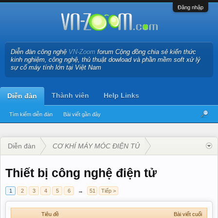
Đăng nhập
Diễn đàn công nghệ
VN-Zoom
forum Cộng đồng chia sẻ kiến thức
kinh nghiệm, công nghệ, thủ thuật dowload và phần mềm soft xử lý
sự cố máy tính lớn tại Việt Nam
Thành viên
Help Links
Diễn đàn
Tìm kiếm diễn đàn
Bài viết gần đây
Diễn đàn
CƠ KHÍ MÁY MÓC ĐIỆN TỬ
Thiết bị công nghệ điện tử
1
2
3
4
5
6
→
51
Tiếp >
Tiêu đề
Bài viết cuối