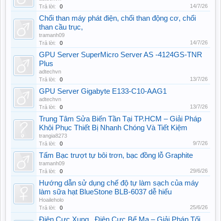
14/7/26
Trả lời:
0
Chổi than máy phát điện, chổi than động cơ, chổi
than cầu trục,
tramanh09
14/7/26
Trả lời:
0
GPU Server SuperMicro Server AS -4124GS-TNR
Plus
adtechvn
13/7/26
Trả lời:
0
GPU Server Gigabyte E133-C10-AAG1
adtechvn
13/7/26
Trả lời:
0
Trung Tâm Sửa Biến Tần Tại TP.HCM – Giải Pháp
Khôi Phục Thiết Bị Nhanh Chóng Và Tiết Kiệm
trangia8273
9/7/26
Trả lời:
0
Tấm Bạc trượt tự bôi trơn, bạc đồng lỗ Graphite
tramanh09
29/6/26
Trả lời:
0
Hướng dẫn sử dụng chế độ tự làm sạch của máy
làm sữa hạt BlueStone BLB-6037 dễ hiểu
Hoaileholo
25/6/26
Trả lời:
0
Điện Cực Xung , Điện Cực Bể Mạ – Giải Pháp Tối