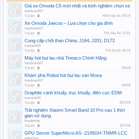
Giá xe Omoda C5 mới nhất và kinh nghiệm chọn xe
handvan007
Hôm nay lúc 09:23
Trả lời:
0
Xe Omoda Jaecoo – Lựa chọn cho gia đình
handvan007
Thứ bảy lúc 22:51
Trả lời:
0
Cung cấp chổi than China: J164, J201, D172
tramanh09
Thứ ba lúc 08:14
Trả lời:
0
Máy hút bụi lau nhà Tineaco Chính Hãng
handvan007
2/8/26
Trả lời:
0
Khám phá Robot hút bụi lau sàn Mova
handvan007
2/8/26
Trả lời:
0
Graphite cánh khuấy, trục khuấy, điện cực EDM
tramanh09
20/7/26
Trả lời:
0
Trải nghiệm Xiaomi Smart Band 10 Pro sau 1 thời
gian sử dụng
Hoaileholo
15/7/26
Trả lời:
0
GPU Server SuperMicro AS -2145GH-TNMR-LCC
adtechvn