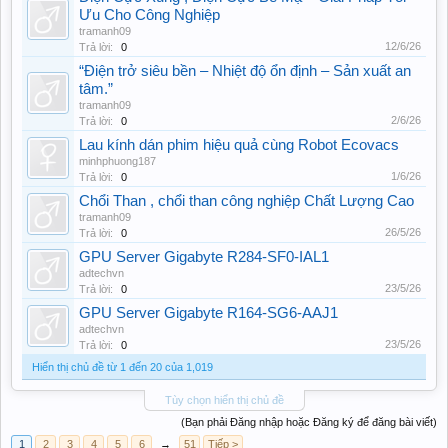
Ưu Cho Công Nghiệp
tramanh09
12/6/26
Trả lời:
0
“Điện trở siêu bền – Nhiệt độ ổn định – Sản xuất an
tâm.”
tramanh09
2/6/26
Trả lời:
0
Lau kính dán phim hiệu quả cùng Robot Ecovacs
minhphuong187
1/6/26
Trả lời:
0
Chổi Than , chổi than công nghiệp Chất Lượng Cao
tramanh09
26/5/26
Trả lời:
0
GPU Server Gigabyte R284-SF0-IAL1
adtechvn
23/5/26
Trả lời:
0
GPU Server Gigabyte R164-SG6-AAJ1
adtechvn
23/5/26
Trả lời:
0
Hiển thị chủ đề từ 1 đến 20 của 1,019
Tùy chọn hiển thị chủ đề
(Bạn phải Đăng nhập hoặc Đăng ký để đăng bài viết)
1
2
3
4
5
6
→
51
Tiếp >