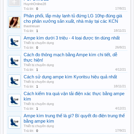
HuynhOnline28
17/8/21
Trả lời:
0
Phân phối, lắp máy lạnh tủ đứng LG 10hp đúng giá
cho phân xưởng sản xuất, nhà máy tại các KCN
thaotrieuan
18/11/21
Trả lời:
1
Ampe kìm dưới 3 triệu - 4 loại được tin dùng nhất
Thiết bị chuyên dụng
26/8/21
Trả lời:
0
Cách đo thông mạch bằng Ampe kìm chi tiết, dễ
thực hiện!
Thiết bị chuyên dụng
4/12/21
Trả lời:
1
Cách sử dụng ampe kìm Kyoritsu hiệu quả nhất
Thiết bị chuyên dụng
18/11/21
Trả lời:
1
Cách kiểm tra quá vận tải điện xác thực bằng ampe
kìm
Thiết bị chuyên dụng
4/12/21
Trả lời:
1
Ampe kìm trung thế là gì? Bí quyết đo điện trung thế
bằng ampe kìm
Thiết bị chuyên dụng
17/9/21
Trả lời:
0