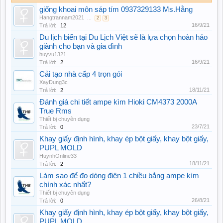
giống khoai môn sáp tím 0937329133 Ms.Hằng
Hangtrannam2021
...
2
3
16/9/21
Trả lời:
12
Du lịch biển tại Du Lịch Việt sẽ là lựa chọn hoàn hảo
giành cho bạn và gia đình
huyvu1321
16/9/21
Trả lời:
2
Cải tạo nhà cấp 4 trọn gói
XayDung3c
18/11/21
Trả lời:
2
Đánh giá chi tiết ampe kìm Hioki CM4373 2000A
True Rms
Thiết bị chuyên dụng
23/7/21
Trả lời:
0
Khay giấy định hình, khay ép bột giấy, khay bột giấy,
PUPL MOLD
HuynhOnline33
18/11/21
Trả lời:
2
Làm sao để đo dòng điện 1 chiều bằng ampe kìm
chính xác nhất?
Thiết bị chuyên dụng
26/8/21
Trả lời:
0
Khay giấy định hình, khay ép bột giấy, khay bột giấy,
PUPL MOLD