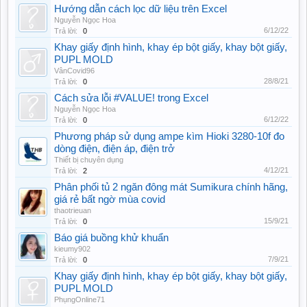
Hướng dẫn cách lọc dữ liệu trên Excel
Nguyễn Ngọc Hoa
6/12/22
Trả lời:
0
Khay giấy định hình, khay ép bột giấy, khay bột giấy,
PUPL MOLD
VânCovid96
28/8/21
Trả lời:
0
Cách sửa lỗi #VALUE! trong Excel
Nguyễn Ngọc Hoa
6/12/22
Trả lời:
0
Phương pháp sử dụng ampe kìm Hioki 3280-10f đo
dòng điện, điện áp, điện trở
Thiết bị chuyên dụng
4/12/21
Trả lời:
2
Phân phối tủ 2 ngăn đông mát Sumikura chính hãng,
giá rẻ bất ngờ mùa covid
thaotrieuan
15/9/21
Trả lời:
0
Báo giá buồng khử khuẩn
kieumy902
7/9/21
Trả lời:
0
Khay giấy định hình, khay ép bột giấy, khay bột giấy,
PUPL MOLD
PhụngOnline71