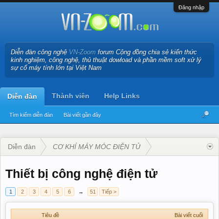
Đăng nhập
Diễn đàn công nghệ
VN-Zoom
forum Cộng đồng chia sẻ kiến thức
kinh nghiệm, công nghệ, thủ thuật dowload và phần mềm soft xử lý
sự cố máy tính lớn tại Việt Nam
Thành viên
Help Links
Diễn đàn
Tìm kiếm diễn đàn
Bài viết gần đây
Diễn đàn
CƠ KHÍ MÁY MÓC ĐIỆN TỬ
Thiết bị công nghệ điện tử
1
2
3
4
5
6
→
51
Tiếp >
Tiêu đề
Bài viết cuối