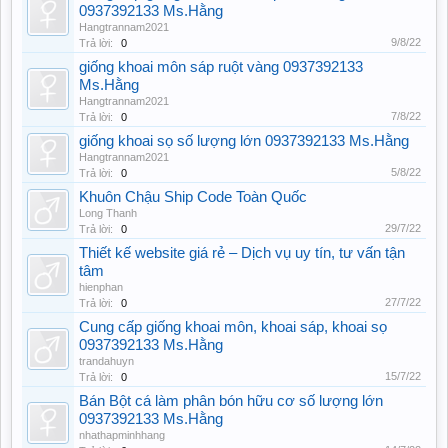
0937392133 Ms.Hằng
Hangtrannam2021
9/8/22
Trả lời:
0
giống khoai môn sáp ruột vàng 0937392133
Ms.Hằng
Hangtrannam2021
7/8/22
Trả lời:
0
giống khoai sọ số lượng lớn 0937392133 Ms.Hằng
Hangtrannam2021
5/8/22
Trả lời:
0
Khuôn Chậu Ship Code Toàn Quốc
Long Thanh
29/7/22
Trả lời:
0
Thiết kế website giá rẻ – Dịch vụ uy tín, tư vấn tận
tâm
hienphan
27/7/22
Trả lời:
0
Cung cấp giống khoai môn, khoai sáp, khoai sọ
0937392133 Ms.Hằng
trandahuyn
15/7/22
Trả lời:
0
Bán Bột cá làm phân bón hữu cơ số lượng lớn
0937392133 Ms.Hằng
nhathapminhhang