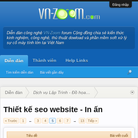
Đăng nhập
Diễn đàn công nghệ
VN-Zoom
forum Cộng đồng chia sẻ kiến thức
kinh nghiệm, công nghệ, thủ thuật dowload và phần mềm soft xử lý
sự cố máy tính lớn tại Việt Nam
Thành viên
Help Links
Diễn đàn
Tìm kiếm diễn đàn
Bài viết gần đây
Diễn đàn
Dịch vụ Lập Trình - Đồ họa - Web
Thiết kế seo website - In ấn
< Trước
1
←
3
4
5
6
7
→
13
Tiếp >
Tiêu đề
Bài viết cuối