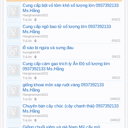
Cung cấp bột vỏ tôm khô số lượng lớn 0937392133
Ms.Hằng
Hangtrannam2021
6/9/22
Trả lời:
0
Cung cấp ngô bao tử số lượng lớn 0937392133
Ms.Hằng
Hangtrannam2021
5/9/22
Trả lời:
0
lỗ sáo bị ngứa và sưng đau
huongkkk99
3/9/22
Trả lời:
0
Cung cấp cám gạo trích ly Ấn Độ số lượng lớn
0937392133 Ms.Hằng
Hangtrannam2021
3/9/22
Trả lời:
0
giống khoai môn sáp ruột vàng 0937392133
Ms.Hằng
Hangtrannam2021
24/8/22
Trả lời:
0
Chuyên bán cây chúc (cây chanh thái) 0937392133
Ms.Hằng
Hangtrannam2021
24/8/22
Trả lời:
0
Giống chuối xiêm và già Nam Mỹ cấy mô