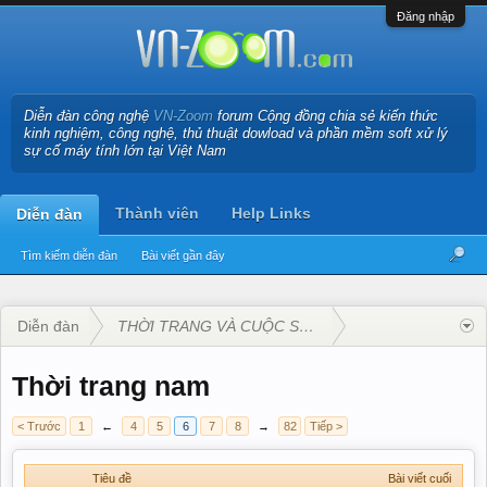
Đăng nhập
Diễn đàn công nghệ
VN-Zoom
forum Cộng đồng chia sẻ kiến thức
kinh nghiệm, công nghệ, thủ thuật dowload và phần mềm soft xử lý
sự cố máy tính lớn tại Việt Nam
Thành viên
Help Links
Diễn đàn
Tìm kiếm diễn đàn
Bài viết gần đây
Diễn đàn
THỜI TRANG VÀ CUỘC SỐNG
Thời trang nam
< Trước
1
←
4
5
6
7
8
→
82
Tiếp >
Tiêu đề
Bài viết cuối