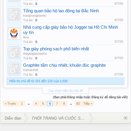
4/7/26
Trả lời:
0
Tổng quan bảo hộ lao động tại Bắc Ninh
trangvangbaoho
4/7/26
Trả lời:
0
Nhà cung cấp giày bảo hộ Jogger tại Hồ Chí Minh
uy tín
lasa
3/7/26
Trả lời:
0
Top giày phòng sạch phổ biến nhất
thegioigiaybaoho
3/7/26
Trả lời:
0
Graphite tấm chịu nhiệt, khuân đúc graphite
tramanh09
2/7/26
Trả lời:
0
Hiển thị chủ đề từ 101 đến 120 của 1,630
Tùy chọn hiển thị chủ đề
(Bạn phải Đăng nhập hoặc Đăng ký để đăng bài viết)
< Trước
1
←
4
5
6
7
8
→
82
Tiếp >
Diễn đàn
THỜI TRANG VÀ CUỘC SỐNG