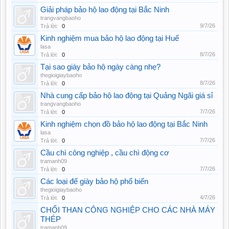
Giải pháp bảo hộ lao động tại Bắc Ninh
trangvangbaoho
9/7/26
Trả lời:
0
Kinh nghiệm mua bảo hộ lao động tại Huế
lasa
8/7/26
Trả lời:
0
Tại sao giày bảo hộ ngày càng nhẹ?
thegioigiaybaoho
8/7/26
Trả lời:
0
Nhà cung cấp bảo hộ lao động tại Quảng Ngãi giá sỉ
trangvangbaoho
7/7/26
Trả lời:
0
Kinh nghiệm chọn đồ bảo hộ lao động tại Bắc Ninh
lasa
7/7/26
Trả lời:
0
Cầu chì công nghiệp , cầu chì động cơ
tramanh09
7/7/26
Trả lời:
0
Các loại đế giày bảo hộ phổ biến
thegioigiaybaoho
4/7/26
Trả lời:
0
CHỔI THAN CÔNG NGHIỆP CHO CÁC NHÀ MÁY
THÉP
tramanh09