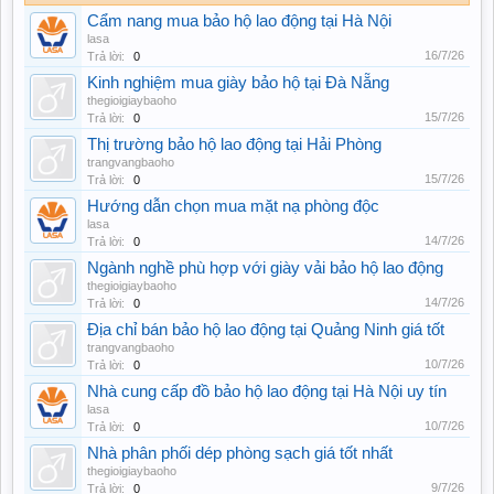
Cẩm nang mua bảo hộ lao động tại Hà Nội
lasa
16/7/26
Trả lời:
0
Kinh nghiệm mua giày bảo hộ tại Đà Nẵng
thegioigiaybaoho
15/7/26
Trả lời:
0
Thị trường bảo hộ lao động tại Hải Phòng
trangvangbaoho
15/7/26
Trả lời:
0
Hướng dẫn chọn mua mặt nạ phòng độc
lasa
14/7/26
Trả lời:
0
Ngành nghề phù hợp với giày vải bảo hộ lao động
thegioigiaybaoho
14/7/26
Trả lời:
0
Địa chỉ bán bảo hộ lao động tại Quảng Ninh giá tốt
trangvangbaoho
10/7/26
Trả lời:
0
Nhà cung cấp đồ bảo hộ lao động tại Hà Nội uy tín
lasa
10/7/26
Trả lời:
0
Nhà phân phối dép phòng sạch giá tốt nhất
thegioigiaybaoho
9/7/26
Trả lời:
0