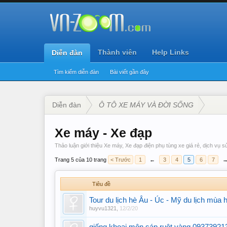
Thành viên
Help Links
Diễn đàn
Tìm kiếm diễn đàn
Bài viết gần đây
Diễn đàn
Ô TÔ XE MÁY VÀ ĐỜI SỐNG
Xe máy - Xe đạp
Thảo luận giới thiệu Xe máy, Xe đạp điện phụ tùng xe giá rẻ, dịch vụ
Trang 5 của 10 trang
< Trước
1
←
3
4
5
6
7
Tiêu đề
Tour du lịch hè Âu - Úc - Mỹ du lịch mùa 
huyvu1321
,
12/2/20