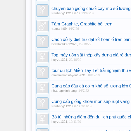
chuyên bán giống chuối cấy mô số lượn
tranhang112233678
,
13/10/19
Tấm Graphite, Graphite bôi trơn
tramanh09
,
14/7/26
Cách xử lý diệt trừ đặt lốt hoen ố trên bàn
bidathinhkent2023
,
29/10/22
Top máy uốn sắt thép xây dựng giá rẻ đư
huyvu1321
,
22/10/20
tour du lịch Miền Tây Tết trải nghiệm thú vi
maimaimottinhyeu19891
,
16/12/19
Cung cấp đầu cá cơm khô số lượng lớn
nhathapminhhang
,
14/7/22
Cung cấp giống khoai môn sáp ruột vàn
tranhang112233678
,
3/11/19
Bỏ túi những điểm đến du lịch phú quốc ch
huyvu1321
,
19/11/20