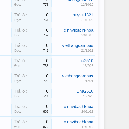
Đọc:
776
12/10/19
Trả lời:
0
huyvu1321
Đọc:
761
21/11/20
Trả lời:
0
dinhvibachkhoa
Đọc:
757
23/11/19
Trả lời:
0
viethangcampus
Đọc:
741
21/12/21
Trả lời:
0
Lina2510
Đọc:
738
13/7/26
Trả lời:
0
viethangcampus
Đọc:
723
1/12/21
Trả lời:
0
Lina2510
Đọc:
711
13/7/26
Trả lời:
0
dinhvibachkhoa
Đọc:
682
20/11/19
Trả lời:
0
dinhvibachkhoa
Đọc:
672
17/11/19