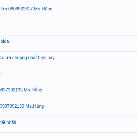
g lớn 0909922617 Ms.Hằng
 bida
ợc ưa chuộng nhất hiện nay
̣
 0937392133 Ms.Hằng
g 0937392133 Ms.Hằng
ất nhất!