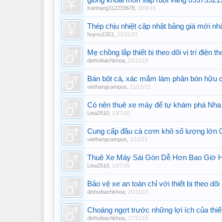
giống khoai môn sáp ruột vàng 0937392
tranhang112233678
,
18/9/19
Thép chịu nhiệt cập nhật bảng giá mới nh
huyvu1321
,
21/11/20
Mẹ chồng lắp thiết bị theo dõi vị trí điện t
dinhvibachkhoa
,
23/11/19
Bán bột cá, xác mắm làm phân bón hữu
viethangcampus
,
21/12/21
Có nên thuê xe máy để tự khám phá Nha
Lina2510
,
13/7/26
Cung cấp đầu cá cơm khô số lượng lớn
viethangcampus
,
1/12/21
Thuê Xe Máy Sài Gòn Dễ Hơn Bao Giờ Hế
Lina2510
,
13/7/26
Bảo vệ xe an toàn chỉ với thiết bị theo dõi
dinhvibachkhoa
,
20/11/19
Choáng ngợt trước những lợi ích của thiết
dinhvibachkhoa
,
17/11/19