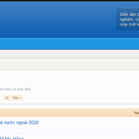
Diễn đàn 
nghiệm, c
máy tính l
 sửa chữa xe máy điện
→
10
Tiếp >
Ng
hè nước ngoài 2020