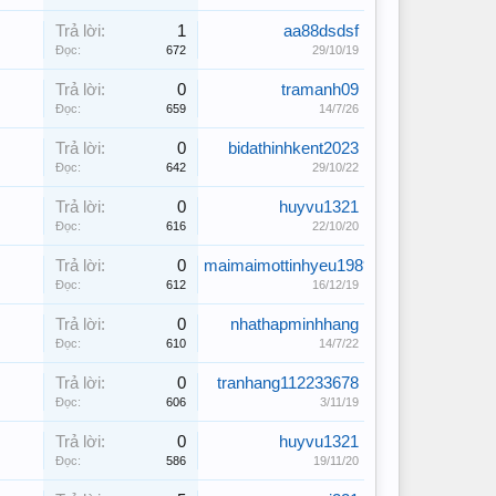
Trả lời:
1
aa88dsdsf
Đọc:
672
29/10/19
Trả lời:
0
tramanh09
Đọc:
659
14/7/26
Trả lời:
0
bidathinhkent2023
Đọc:
642
29/10/22
Trả lời:
0
huyvu1321
Đọc:
616
22/10/20
Trả lời:
0
maimaimottinhyeu19891
Đọc:
612
16/12/19
Trả lời:
0
nhathapminhhang
Đọc:
610
14/7/22
Trả lời:
0
tranhang112233678
Đọc:
606
3/11/19
Trả lời:
0
huyvu1321
Đọc:
586
19/11/20