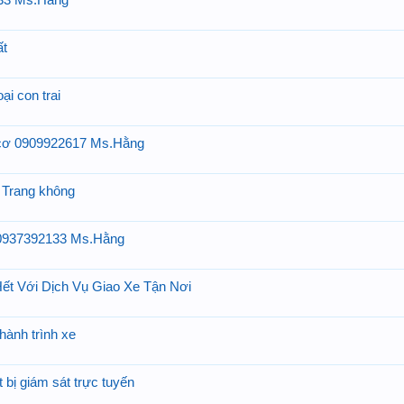
133 Ms.Hằng
ất
hoại con trai
 cơ 0909922617 Ms.Hằng
 Trang không
 0937392133 Ms.Hằng
t Với Dịch Vụ Giao Xe Tận Nơi
 hành trình xe
 bị giám sát trực tuyến