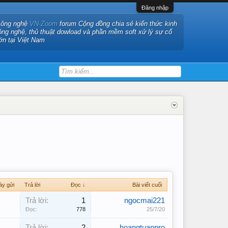
Đăng nhập
công nghệ
VN-Zoom
forum Cộng đồng chia sẻ kiến thức kinh
ông nghệ, thủ thuật dowload và phần mềm soft xử lý sự cố
ớn tại Việt Nam
ày gửi
Trả lời
Đọc ↓
Bài viết cuối
Trả lời:
1
ngocmai221
Đọc:
778
25/7/20
Trả lời:
2
hoangtuanpro