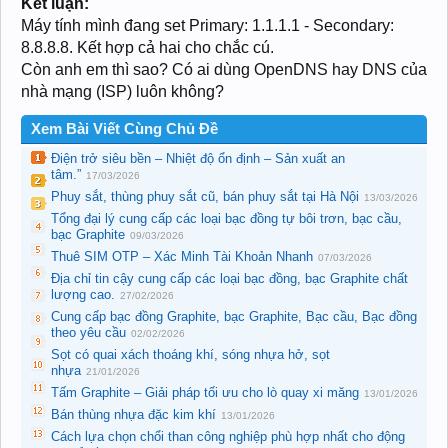
Kết luận:
Máy tính mình đang set Primary: 1.1.1.1 - Secondary:
8.8.8.8. Kết hợp cả hai cho chắc cú.
Còn anh em thì sao? Có ai dùng OpenDNS hay DNS của
nhà mạng (ISP) luôn không?
Xem Bài Viết Cùng Chủ Đề
Điện trở siêu bền – Nhiệt độ ổn định – Sản xuất an
tâm.”
17/03/2026
Phuy sắt, thùng phuy sắt cũ, bán phuy sắt tại Hà Nội
13/03/2026
Tổng đại lý cung cấp các loại bạc đồng tự bôi trơn, bạc cầu,
bạc Graphite
09/03/2026
Thuê SIM OTP – Xác Minh Tài Khoản Nhanh
07/03/2026
Địa chỉ tin cậy cung cấp các loại bạc đồng, bạc Graphite chất
lượng cao.
27/02/2026
Cung cấp bạc đồng Graphite, bạc Graphite, Bạc cầu, Bạc đồng
theo yêu cầu
02/02/2026
Sọt có quai xách thoáng khí, sóng nhựa hở, sọt
nhựa
21/01/2026
Tấm Graphite – Giải pháp tối ưu cho lò quay xi măng
13/01/2026
Bán thùng nhựa đặc kim khí
13/01/2026
Cách lựa chọn chổi than công nghiệp phù hợp nhất cho động