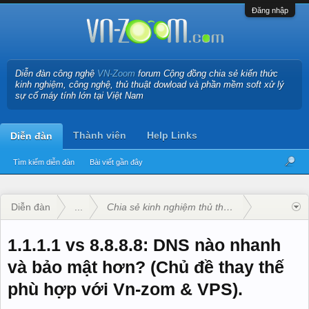
Đăng nhập
Diễn đàn công nghệ
VN-Zoom
forum Cộng đồng chia sẻ kiến thức
kinh nghiệm, công nghệ, thủ thuật dowload và phần mềm soft xử lý
sự cố máy tính lớn tại Việt Nam
Thành viên
Help Links
Diễn đàn
Tìm kiếm diễn đàn
Bài viết gần đây
Diễn đàn
...
Chia sẻ kinh nghiệm thủ thuật máy tính
1.1.1.1 vs 8.8.8.8: DNS nào nhanh
và bảo mật hơn? (Chủ đề thay thế
phù hợp với Vn-zom & VPS).