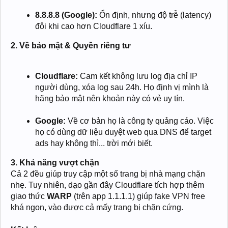
8.8.8.8 (Google):
Ổn định, nhưng độ trễ (latency)
đôi khi cao hơn Cloudflare 1 xíu.
2. Về bảo mật & Quyền riêng tư
Cloudflare:
Cam kết không lưu log địa chỉ IP
người dùng, xóa log sau 24h. Họ định vị mình là
hãng bảo mật nên khoản này có vẻ uy tín.
Google:
Về cơ bản họ là công ty quảng cáo. Việc
họ có dùng dữ liệu duyệt web qua DNS để target
ads hay không thì... trời mới biết.
3. Khả năng vượt chặn
Cả 2 đều giúp truy cập một số trang bị nhà mạng chặn
nhẹ. Tuy nhiên, dạo gần đây Cloudflare tích hợp thêm
giao thức
WARP
(trên app 1.1.1.1) giúp fake VPN free
khá ngon, vào được cả mấy trang bị chặn cứng.