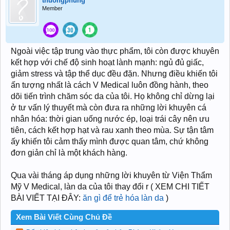
thuongphung
Member
Ngoài việc tập trung vào thực phẩm, tôi còn được khuyên
kết hợp với chế độ sinh hoạt lành mạnh: ngủ đủ giấc,
giảm stress và tập thể dục đều đặn. Nhưng điều khiến tôi
ấn tượng nhất là cách V Medical luôn đồng hành, theo
dõi tiến trình chăm sóc da của tôi. Họ không chỉ dừng lại
ở tư vấn lý thuyết mà còn đưa ra những lời khuyên cá
nhân hóa: thời gian uống nước ép, loại trái cây nên ưu
tiên, cách kết hợp hạt và rau xanh theo mùa. Sự tận tâm
ấy khiến tôi cảm thấy mình được quan tâm, chứ không
đơn giản chỉ là một khách hàng.
Qua vài tháng áp dụng những lời khuyên từ Viện Thẩm
Mỹ V Medical, làn da của tôi thay đổi r ( XEM CHI TIẾT
BÀI VIẾT TẠI ĐÂY:
ăn gì để trẻ hóa làn da
)
Xem Bài Viết Cùng Chủ Đề