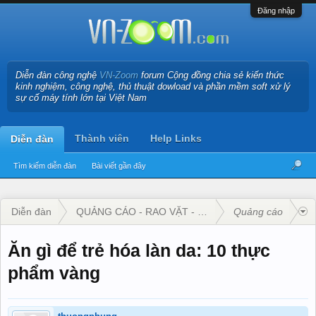
Đăng nhập
Diễn đàn công nghệ
VN-Zoom
forum Cộng đồng chia sẻ kiến thức
kinh nghiệm, công nghệ, thủ thuật dowload và phần mềm soft xử lý
sự cố máy tính lớn tại Việt Nam
Thành viên
Help Links
Diễn đàn
Tìm kiếm diễn đàn
Bài viết gần đây
Diễn đàn
QUẢNG CÁO - RAO VẶT - KINH DOANH
Quảng cáo
Ăn gì để trẻ hóa làn da: 10 thực
phẩm vàng