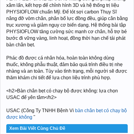
xâm lấn, kết hợp đế chỉnh hình 3D và hệ thống trị liệu
PHYSIOFLOW chuẩn Mỹ. Đế lót sợi carbon Thụy Sĩ
nâng đỡ vòm chân, phân bổ lực đồng đều, giúp cân bằng
trục xương và giảm nguy cơ biến dạng. Hệ thống bài tập
PHYSIOFLOW tăng cường sức mạnh cơ chân, hỗ trợ bé
bước đi vững vàng, linh hoạt, đồng thời hạn chế tái phát
bàn chân bẹt.
Phác đồ được cá nhân hóa, hoàn toàn không dùng
thuốc, không phẫu thuật, đảm bảo quá trình điều trị nhẹ
nhàng và an toàn. Tùy vào tình trạng, mỗi người sẽ được
thăm khám chi tiết để lựa chọn liệu trình phù hợp.
<h2>Bàn chân bẹt có chạy bộ được không: lựa chọn
USAC để yên tâm</h2>
USAC (Công Ty TNHH Bệnh Vi
bàn chân bẹt có chạy bộ
được không
"
Xem Bài Viết Cùng Chủ Đề