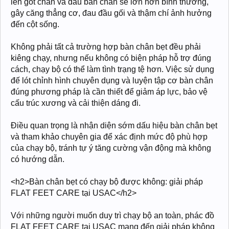
lên gót chân và đầu bàn chân sẽ lớn hơn bình thường,
gây căng thẳng cơ, đau đầu gối và thậm chí ảnh hưởng
đến cột sống.
Không phải tất cả trường hợp bàn chân bẹt đều phải
kiêng chạy, nhưng nếu không có biện pháp hỗ trợ đúng
cách, chạy bộ có thể làm tình trạng tệ hơn. Việc sử dụng
đế lót chỉnh hình chuyên dụng và luyện tập cơ bàn chân
đúng phương pháp là cần thiết để giảm áp lực, bảo vệ
cấu trúc xương và cải thiện dáng đi.
Điều quan trọng là nhận diện sớm dấu hiệu bàn chân bẹt
và tham khảo chuyên gia để xác định mức độ phù hợp
của chạy bộ, tránh tự ý tăng cường vận động mà không
có hướng dẫn.
<h2>Bàn chân bẹt có chạy bộ được không: giải pháp
FLAT FEET CARE tại USAC</h2>
Với những người muốn duy trì chạy bộ an toàn, phác đồ
FLAT FEET CARE tại USAC mang đến giải pháp không