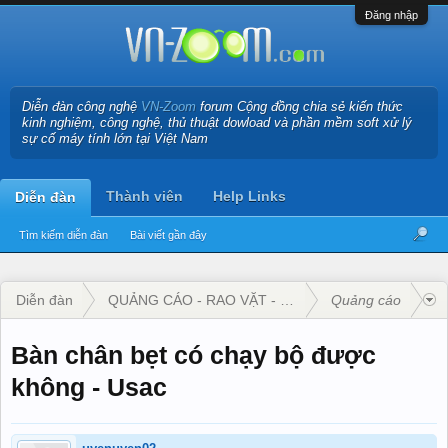
Đăng nhập
Diễn đàn công nghệ
VN-Zoom
forum Cộng đồng chia sẻ kiến thức
kinh nghiệm, công nghệ, thủ thuật dowload và phần mềm soft xử lý
sự cố máy tính lớn tại Việt Nam
Thành viên
Help Links
Diễn đàn
Tìm kiếm diễn đàn
Bài viết gần đây
Diễn đàn
QUẢNG CÁO - RAO VẶT - KINH DOANH
Quảng cáo
Bàn chân bẹt có chạy bộ được
không - Usac