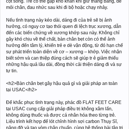
cột sống. Trẻ có thể gặp khó khăn khi giữ thăng bằng, dễ
mỏi chân, đau nhức sau khi đi bộ hoặc chạy nhảy.
Nếu tình trạng này kéo dài, dáng đi của trẻ sẽ bị ảnh
hưởng, có nguy cơ tạo thói quen đi lệch trục xương, dẫn
đến các biến chứng về xương khớp sau này. Không chỉ
gây khó chịu về thể chất, bàn chân bẹt còn có thể ảnh
hưởng đến tâm lý, khiến trẻ e dè vận động, từ đó hạn chế
sự phát triển toàn diện về cơ – xương – khớp. Việc nhận
biết sớm và can thiệp đúng cách sẽ giúp tr ẻ giảm thiểu
những hậu quả lâu dài, đồng thời cải thiện dáng đi và sự
tự tin.
<h2>Bàn chân bẹt gây hậu quả gì và giải pháp an toàn
tại USAC</h2>
Để khắc phục tình trạng này, phác đồ FLAT FEET CARE
tại USAC cung cấp giải pháp điều trị không xâm lấn,
không dùng thuốc và được cá nhân hóa theo từng trẻ.
Liệu trình kết hợp đế lót chỉnh hình sợi carbon Thụy Sĩ,
nâng đỡ và tạo vòm chân chuẩn, cùng hệ thống bài tập trị