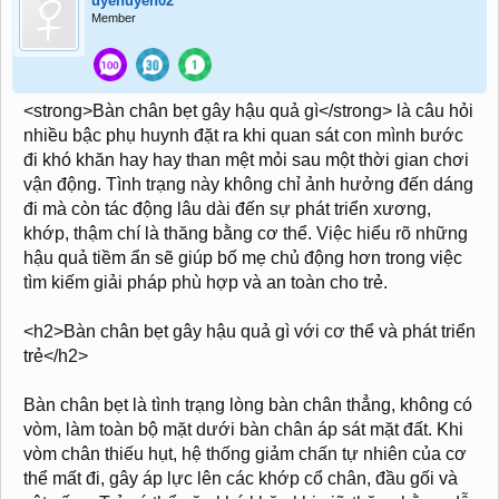
uyenuyen02
Member
<strong>Bàn chân bẹt gây hậu quả gì</strong> là câu hỏi
nhiều bậc phụ huynh đặt ra khi quan sát con mình bước
đi khó khăn hay hay than mệt mỏi sau một thời gian chơi
vận động. Tình trạng này không chỉ ảnh hưởng đến dáng
đi mà còn tác động lâu dài đến sự phát triển xương,
khớp, thậm chí là thăng bằng cơ thể. Việc hiểu rõ những
hậu quả tiềm ẩn sẽ giúp bố mẹ chủ động hơn trong việc
tìm kiếm giải pháp phù hợp và an toàn cho trẻ.
<h2>Bàn chân bẹt gây hậu quả gì với cơ thể và phát triển
trẻ</h2>
Bàn chân bẹt là tình trạng lòng bàn chân thẳng, không có
vòm, làm toàn bộ mặt dưới bàn chân áp sát mặt đất. Khi
vòm chân thiếu hụt, hệ thống giảm chấn tự nhiên của cơ
thể mất đi, gây áp lực lên các khớp cổ chân, đầu gối và