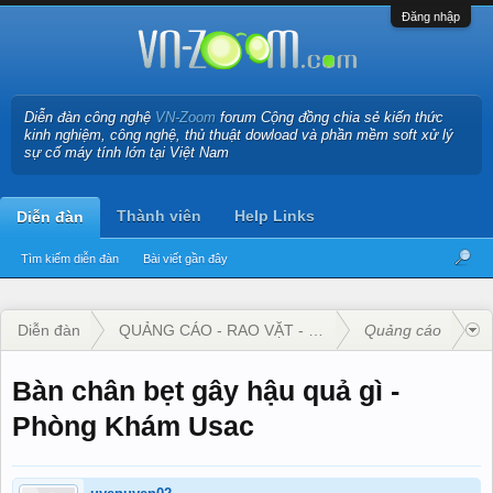
Đăng nhập
Diễn đàn công nghệ
VN-Zoom
forum Cộng đồng chia sẻ kiến thức
kinh nghiệm, công nghệ, thủ thuật dowload và phần mềm soft xử lý
sự cố máy tính lớn tại Việt Nam
Thành viên
Help Links
Diễn đàn
Tìm kiếm diễn đàn
Bài viết gần đây
Diễn đàn
QUẢNG CÁO - RAO VẶT - KINH DOANH
Quảng cáo
Bàn chân bẹt gây hậu quả gì -
Phòng Khám Usac