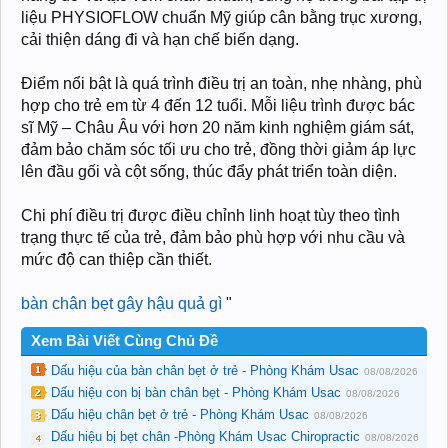
liệu PHYSIOFLOW chuẩn Mỹ giúp cân bằng trục xương,
cải thiện dáng đi và hạn chế biến dạng.
Điểm nổi bật là quá trình điều trị an toàn, nhẹ nhàng, phù
hợp cho trẻ em từ 4 đến 12 tuổi. Mỗi liệu trình được bác
sĩ Mỹ – Châu Âu với hơn 20 năm kinh nghiệm giám sát,
đảm bảo chăm sóc tối ưu cho trẻ, đồng thời giảm áp lực
lên đầu gối và cột sống, thúc đẩy phát triển toàn diện.
Chi phí điều trị được điều chỉnh linh hoạt tùy theo tình
trạng thực tế của trẻ, đảm bảo phù hợp với nhu cầu và
mức độ can thiệp cần thiết.
bàn chân bẹt gây hậu quả gì
"
Xem Bài Viết Cùng Chủ Đề
Dấu hiệu của bàn chân bẹt ở trẻ - Phòng Khám Usac
08/08/2026
Dấu hiệu con bị bàn chân bẹt - Phòng Khám Usac
08/08/2026
Dấu hiệu chân bẹt ở trẻ - Phòng Khám Usac
08/08/2026
Dấu hiệu bị bẹt chân -Phòng Khám Usac Chiropractic
08/08/2026