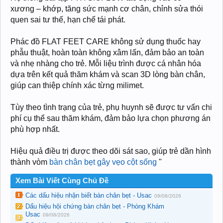
xương – khớp, tăng sức mạnh cơ chân, chỉnh sửa thói
quen sai tư thế, hạn chế tái phát.
Phác đồ FLAT FEET CARE không sử dụng thuốc hay
phẫu thuật, hoàn toàn không xâm lấn, đảm bảo an toàn
và nhẹ nhàng cho trẻ. Mỗi liệu trình được cá nhân hóa
dựa trên kết quả thăm khám và scan 3D lòng bàn chân,
giúp can thiệp chính xác từng milimet.
Tùy theo tình trạng của trẻ, phụ huynh sẽ được tư vấn chi
phí cụ thể sau thăm khám, đảm bảo lựa chọn phương án
phù hợp nhất.
Hiệu quả điều trị được theo dõi sát sao, giúp trẻ dần hình
thành vòm
bàn chân bẹt gây vẹo cột sống
"
Xem Bài Viết Cùng Chủ Đề
Các dấu hiệu nhận biết bàn chân bẹt - Usac
09/08/2026
Dấu hiệu hội chứng bàn chân bẹt - Phòng Khám
Usac
09/08/2026