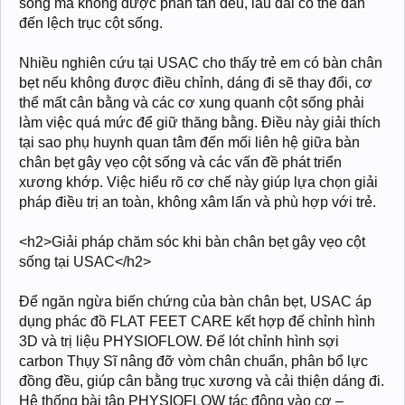
sống mà không được phân tán đều, lâu dài có thể dẫn
đến lệch trục cột sống.
Nhiều nghiên cứu tại USAC cho thấy trẻ em có bàn chân
bẹt nếu không được điều chỉnh, dáng đi sẽ thay đổi, cơ
thể mất cân bằng và các cơ xung quanh cột sống phải
làm việc quá mức để giữ thăng bằng. Điều này giải thích
tại sao phụ huynh quan tâm đến mối liên hệ giữa bàn
chân bẹt gây vẹo cột sống và các vấn đề phát triển
xương khớp. Việc hiểu rõ cơ chế này giúp lựa chọn giải
pháp điều trị an toàn, không xâm lấn và phù hợp với trẻ.
<h2>Giải pháp chăm sóc khi bàn chân bẹt gây vẹo cột
sống tại USAC</h2>
Để ngăn ngừa biến chứng của bàn chân bẹt, USAC áp
dụng phác đồ FLAT FEET CARE kết hợp đế chỉnh hình
3D và trị liệu PHYSIOFLOW. Đế lót chỉnh hình sợi
carbon Thụy Sĩ nâng đỡ vòm chân chuẩn, phân bổ lực
đồng đều, giúp cân bằng trục xương và cải thiện dáng đi.
Hệ thống bài tập PHYSIOFLOW tác động vào cơ –