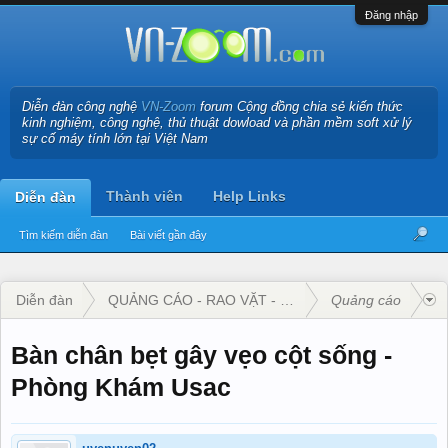
Đăng nhập
Diễn đàn công nghệ
VN-Zoom
forum Cộng đồng chia sẻ kiến thức
kinh nghiệm, công nghệ, thủ thuật dowload và phần mềm soft xử lý
sự cố máy tính lớn tại Việt Nam
Thành viên
Help Links
Diễn đàn
Tìm kiếm diễn đàn
Bài viết gần đây
Diễn đàn
QUẢNG CÁO - RAO VẶT - KINH DOANH
Quảng cáo
Bàn chân bẹt gây vẹo cột sống -
Phòng Khám Usac