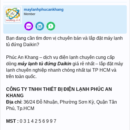
maylanhphucankhang
Member
Bạn đang cần tìm đơn vị chuyên bán và lắp đặt máy lạnh
tủ đứng Daikin?
Phúc An Khang – dịch vụ điện lạnh chuyên cung cấp
dòng
máy lạnh tủ đứng Daikin
giá rẻ nhất – lắp đặt máy
lạnh chuyên nghiệp nhanh chóng nhất tại TP HCM và
trên toàn quốc.
CÔNG TY TNHH THIẾT BỊ ĐIỆN LẠNH PHÚC AN
KHANG
Địa chỉ
: 36/24 Đỗ Nhuận, Phường Sơn Kỳ, Quận Tân
Phú, Tp.HCM
MST
:
0 3 1 4 2 5 6 9 9 7