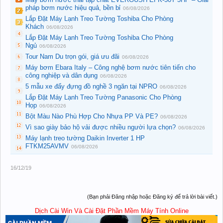
pháp bơm nước hiệu quả, bền bỉ
06/08/2026
Lắp Đặt Máy Lạnh Treo Tường Toshiba Cho Phòng
Khách
06/08/2026
Lắp Đặt Máy Lạnh Treo Tường Toshiba Cho Phòng
Ngủ
06/08/2026
Tour Nam Du trọn gói, giá ưu đãi
06/08/2026
Máy bơm Ebara Italy – Công nghệ bơm nước tiên tiến cho
công nghiệp và dân dụng
06/08/2026
5 mẫu xe đẩy đựng đồ nghề 3 ngăn tại NPRO
06/08/2026
Lắp Đặt Máy Lạnh Treo Tường Panasonic Cho Phòng
Họp
06/08/2026
Bột Màu Nào Phù Hợp Cho Nhựa PP Và PE?
06/08/2026
Vì sao giày bảo hộ vải được nhiều người lựa chọn?
06/08/2026
Máy lạnh treo tường Daikin Inverter 1 HP
FTKM25AVMV
06/08/2026
16/12/19
(Bạn phải Đăng nhập hoặc Đăng ký để trả lời bài viết.)
Dịch Cài Win Và Cài Đặt Phần Mềm Máy Tính Online