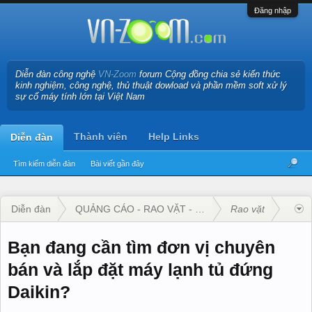
Đăng nhập
Diễn đàn công nghệ
VN-Zoom
forum Cộng đồng chia sẻ kiến thức
kinh nghiệm, công nghệ, thủ thuật dowload và phần mềm soft xử lý
sự cố máy tính lớn tại Việt Nam
Thành viên
Help Links
Diễn đàn
Tìm kiếm diễn đàn
Bài viết gần đây
Diễn đàn
QUẢNG CÁO - RAO VẶT - KINH DOANH
Rao vặt
Bạn đang cần tìm đơn vị chuyên
bán và lắp đặt máy lạnh tủ đứng
Daikin?