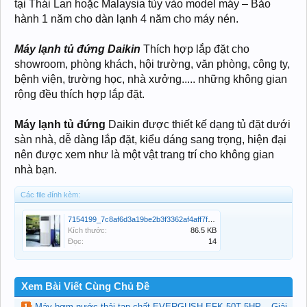
tại Thái Lan hoặc Malaysia tùy vào model máy – Bảo
hành 1 năm cho dàn lạnh 4 năm cho máy nén.
Máy lạnh tủ đứng Daikin
Thích hợp lắp đặt cho
showroom, phòng khách, hội trường, văn phòng, công ty,
bệnh viện, trường học, nhà xưởng..... những không gian
rộng đều thích hợp lắp đặt.
Máy lạnh tủ đứng
Daikin được thiết kế dạng tủ đặt dưới
sàn nhà, dễ dàng lắp đặt, kiểu dáng sang trọng, hiện đại
nên được xem như là một vật trang trí cho không gian
nhà bạn.
Các file đính kèm:
7154199_7c8af6d3a19be2b3f3362af4aff7f742.jpg
Kích thước:
86.5 KB
Đọc:
14
Xem Bài Viết Cùng Chủ Đề
Máy bơm nước thải tạp chất EVERGUSH EFK-50T 5HP – Giải