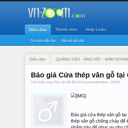
Thành viên
Help Links
Diễn đàn
Tìm kiếm diễn đàn
Bài viết gần đây
Diễn đàn
QUẢNG CÁO - RAO VẶT - KINH DOAN
Báo giá Cửa thép vân gỗ tại
Thảo luận trong '
Rao vặt
' bắt đầu bởi
huyvuhoabinhdoor
,
10/6/26
.
Báo giá cửa thép vân gỗ tạ
thép vân gỗ chống cháy để k
phẩm này để phục vụ nhu ch