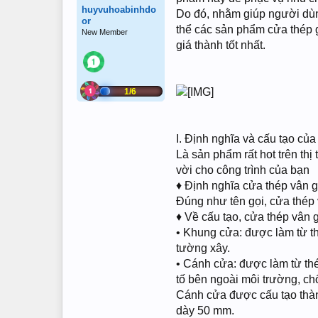
huyvuhoabinhdo
Do đó, nhằm giúp người dùn
or
thể các sản phẩm cửa thép 
New Member
giá thành tốt nhất.
1/6
I. Định nghĩa và cấu tạo của
Là sản phẩm rất hot trên th
vời cho công trình của bạn
♦ Định nghĩa cửa thép vân g
Đúng như tên gọi, cửa thép 
♦ Về cấu tạo, cửa thép vân 
• Khung cửa: được làm từ t
tường xây.
• Cánh cửa: được làm từ th
tố bên ngoài môi trường, ch
Cánh cửa được cấu tạo thàn
dày 50 mm.