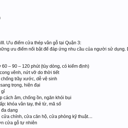
h
II. Ưu điểm cửa thép vân gỗ tại Quận 3:
hững ưu điểm nổi bật để đáp ứng nhu cầu của người sử dụng.
60 – 90 – 120 phút (tùy dòng, có kiểm định)
cong vênh, nứt vỡ do thời tiết
 chống trầy xước, dễ vệ sinh
sang trọng, hiện đại
 gỉ
p cách âm, chống ồn, ngăn khói bụi
p: khóa vân tay, thẻ từ, mã số
ã đa dạng
í: cửa chính, cửa căn hộ, cửa phòng kỹ thuật…
ơn cửa gỗ tự nhiên