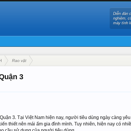
Diễn đàn 
nghiệm, c
máy tính l
H
Rao vặt
 Quận 3
i Quận 3. Tại Việt Nam hiện nay, người tiêu dùng ngày càng y
iến thiết nên mái ấm gia đình mình. Tuy nhiên, hiện nay có nhiề
o cầu sử dụng của người tiêu dùng.