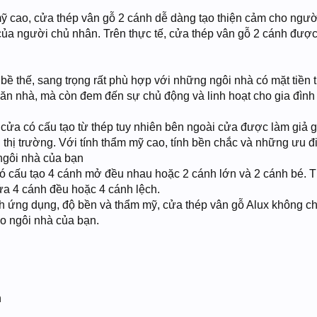
mỹ cao, cửa thép vân gỗ 2 cánh dễ dàng tạo thiện cảm cho người 
 của người chủ nhân. Trên thực tế, cửa thép vân gỗ 2 cánh được 
bề thế, sang trọng rất phù hợp với những ngôi nhà có mặt tiền t
căn nhà, mà còn đem đến sự chủ động và linh hoạt cho gia đình 
cửa có cấu tạo từ thép tuy nhiên bên ngoài cửa được làm giả g
thị trường. Với tính thẩm mỹ cao, tính bền chắc và những ưu điể
ngôi nhà của bạn
 cấu tạo 4 cánh mở đều nhau hoặc 2 cánh lớn và 2 cánh bé. T
ửa 4 cánh đều hoặc 4 cánh lệch.
h ứng dụng, độ bền và thẩm mỹ, cửa thép vân gỗ Alux không ch
o ngôi nhà của bạn.
h