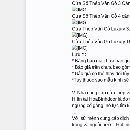
Cửa Sổ Thép Vân Gỗ 3 Cán
Cửa Sổ Thép Vân Gỗ 4 cán
Cửa Thép Vân Gỗ Luxury 3
Cửa Thép Vân Gỗ Luxury T
Lưu Ý:
* Bảng báo giá chưa bao g
* Báo giá trên chưa bao gồm
* Báo giá có thể thay đổi tù
*Tùy thuộc vào mẫu kính sẽ 
V. Nhà cung cấp cửa thép v
Hiện tại HoaBinhdoor là đơn
ngừng cố gắng, nỗ lực tìm 
…
Với sứ mệnh cung cấp dịch v
trong và ngoài nước. Hotlin