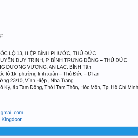
g:
UỐC LỘ 13, HIỆP BÌNH PHƯỚC, THỦ ĐỨC
NGUYỄN DUY TRINH, P. BÌNH TRƯNG ĐỒNG – THỦ ĐỨC
KING DƯƠNG VƯƠNG, AN LẠC, BÌNH Tân
c lộ 1k, phường linh xuân – Thủ Đức – Dĩ an
ng 23/10, Vĩnh Hiệp , Nha Trang
ô Ký, ấp Tam Đông, Thới Tam Thôn, Hóc Môn, Tp. Hồ Chí Minh
gmail.com
 Kingdoor