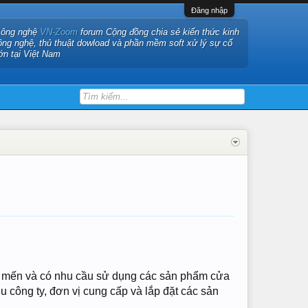
Đăng nhập
công nghệ
VN-Zoom
forum Cộng đồng chia sẻ kiến thức kinh
ông nghệ, thủ thuật dowload và phần mềm soft xử lý sự cố
ớn tại Việt Nam
êu mến và có nhu cầu sử dụng các sản phẩm cửa
u công ty, đơn vị cung cấp và lắp đặt các sản