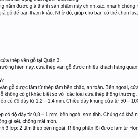
g nắm được giá thành sản phẩm này chính xác, nhanh chóng n
giả gỗ để bạn tham khảo. Nhờ đó, giúp cho bạn có thể chọn lự
 cửa thép vân gỗ tại Quận 3:
ị trường hiện nay, cửa thép vân gỗ được nhiều khách hàng qua
ỗ:
vân gỗ được làm từ thép tầm bền chắc, an toàn. Bên ngoài, cửa
gỗ không có gì khác biệt so với các loại cửa thép thông thườn
hép có độ dày từ 1,2 – 1,4 mm. Chiều dày khung cửa từ 50 – 1
ép có độ dày từ 0,8 – 1 mm, bên ngoài sơn tĩnh. Chúng có khả
ống gỉ sét, chống mài mòn.
h 3 lớp: 2 tấm thép bên ngoài. Riêng phần lõi được làm từ Ho