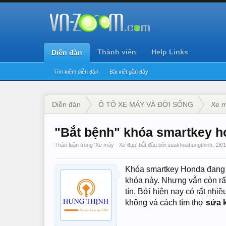
Thành viên
Help Links
Diễn đàn
Tìm kiếm diễn đàn
Bài viết gần đây
Diễn đàn
Ô TÔ XE MÁY VÀ ĐỜI SỐNG
Xe m
"Bắt bệnh" khóa smartkey h
Thảo luận trong '
Xe máy - Xe đạp
' bắt đầu bởi
suakhoahungthinh
,
18/1
Khóa smartkey Honda đang l
khóa này. Nhưng vẫn còn rất
tín. Bởi hiện nay có rất nh
không và cách tìm thợ
sửa 