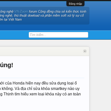
Đăng nhập
công nghệ
VN-Zoom
forum Cộng đồng chia sẻ kiến thức kinh
ông nghệ, thủ thuật dowload và phần mềm soft xử lý sự cố
ớn tại Việt Nam
đúng!
mới của Honda hiện nay đều sửa dụng loại ổ
n không. Và địa chỉ sửa khóa smartkey nào uy
ng Thịnh tìm hiểu xem loại khóa này có an toàn