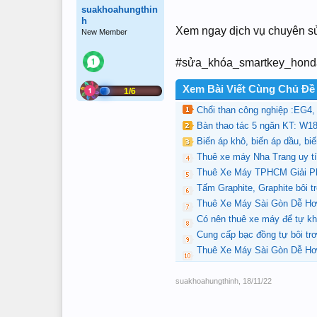
suakhoahungthin
h
Xem ngay dịch vụ chuyên sử
New Member
#sửa_khóa_smartkey_honda
Xem Bài Viết Cùng Chủ Đề
1/6
Chổi than công nghiệp :EG4
Bàn thao tác 5 ngăn KT: 
Biến áp khô, biến áp dầu, bi
Thuê xe máy Nha Trang uy t
Thuê Xe Máy TPHCM Giải Ph
Tấm Graphite, Graphite bôi t
Thuê Xe Máy Sài Gòn Dễ Hơ
Có nên thuê xe máy để tự k
Cung cấp bạc đồng tự bôi trơ
Thuê Xe Máy Sài Gòn Dễ Hơ
suakhoahungthinh
,
18/11/22