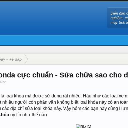
Diễn đàn 
nghiệm, c
máy tính l
áy - Xe đạp
onda cực chuẩn - Sửa chữa sao cho 
1/22
.
à loại khóa mà được sử dụng rất nhiều. Hầu như các loại xe 
 nhiều người còn phân vân không biết loại khóa này có an toà
iều các địa chỉ sửa loại khóa này. Vậy hôm các bạn hãy cùng Hư
khóa
uy tín như thế nào.
​