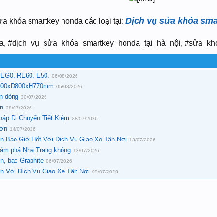
Dịch vụ sửa khóa sma
a khóa smartkey honda các loại tại:
, #dịch_vụ_sửa_khóa_smartkey_honda_tại_hà_nội, #sửa_khó
, EG0, RE60, E50,
06/08/2026
W1800xD800xH770mm
05/08/2026
ến dòng
30/07/2026
ín
28/07/2026
áp Di Chuyển Tiết Kiệm
28/07/2026
rơn
14/07/2026
n Bao Giờ Hết Với Dịch Vụ Giao Xe Tận Nơi
13/07/2026
hám phá Nha Trang không
13/07/2026
n, bạc Graphite
06/07/2026
n Với Dịch Vụ Giao Xe Tận Nơi
05/07/2026