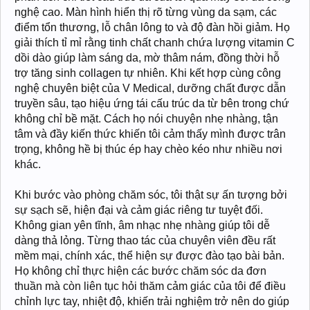
nghệ cao. Màn hình hiển thị rõ từng vùng da sạm, các
điểm tổn thương, lỗ chân lông to và độ đàn hồi giảm. Họ
giải thích tỉ mỉ rằng tinh chất chanh chứa lượng vitamin C
dồi dào giúp làm sáng da, mờ thâm nám, đồng thời hỗ
trợ tăng sinh collagen tự nhiên. Khi kết hợp cùng công
nghệ chuyên biệt của V Medical, dưỡng chất được dẫn
truyền sâu, tạo hiệu ứng tái cấu trúc da từ bên trong chứ
không chỉ bề mặt. Cách họ nói chuyện nhẹ nhàng, tận
tâm và đầy kiến thức khiến tôi cảm thấy mình được trân
trọng, không hề bị thúc ép hay chèo kéo như nhiều nơi
khác.
Khi bước vào phòng chăm sóc, tôi thật sự ấn tượng bởi
sự sạch sẽ, hiện đại và cảm giác riêng tư tuyệt đối.
Không gian yên tĩnh, âm nhạc nhẹ nhàng giúp tôi dễ
dàng thả lỏng. Từng thao tác của chuyên viên đều rất
mềm mại, chính xác, thể hiện sự được đào tạo bài bản.
Họ không chỉ thực hiện các bước chăm sóc da đơn
thuần mà còn liên tục hỏi thăm cảm giác của tôi để điều
chỉnh lực tay, nhiệt độ, khiến trải nghiệm trở nên do giúp