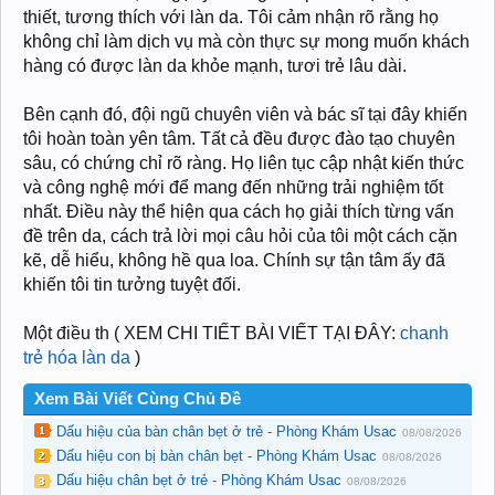
thiết, tương thích với làn da. Tôi cảm nhận rõ rằng họ
không chỉ làm dịch vụ mà còn thực sự mong muốn khách
hàng có được làn da khỏe mạnh, tươi trẻ lâu dài.
Bên cạnh đó, đội ngũ chuyên viên và bác sĩ tại đây khiến
tôi hoàn toàn yên tâm. Tất cả đều được đào tạo chuyên
sâu, có chứng chỉ rõ ràng. Họ liên tục cập nhật kiến thức
và công nghệ mới để mang đến những trải nghiệm tốt
nhất. Điều này thể hiện qua cách họ giải thích từng vấn
đề trên da, cách trả lời mọi câu hỏi của tôi một cách cặn
kẽ, dễ hiểu, không hề qua loa. Chính sự tận tâm ấy đã
khiến tôi tin tưởng tuyệt đối.
Một điều th ( XEM CHI TIẾT BÀI VIẾT TẠI ĐÂY:
chanh
trẻ hóa làn da
)
Xem Bài Viết Cùng Chủ Đề
Dấu hiệu của bàn chân bẹt ở trẻ - Phòng Khám Usac
08/08/2026
Dấu hiệu con bị bàn chân bẹt - Phòng Khám Usac
08/08/2026
Dấu hiệu chân bẹt ở trẻ - Phòng Khám Usac
08/08/2026