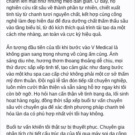
chanh lên mặt như những mẹo dân gian. Ở đây, họ
nghiên cứu rất sâu về thành phần tự nhiên, chiết xuất
tinh túy từ chanh tươi nguyên chất, kết hợp cùng công
nghệ làm đẹp hiện đại để đưa dưỡng chất thẩm thấu sâu
vào tầng biểu bì, từ đó kích thích quá trình tái tạo da một
cách nhẹ nhàng, an toàn và cực kỳ hiệu quả.
Ấn tượng đầu tiên của tôi khi bước vào V Medical là
không gian sang trọng nhưng vô cùng ấm cúng. Ánh
sáng dịu nhẹ, hương thơm thoang thoảng dễ chịu, mọi
thứ được sắp xếp tinh tế, tạo cảm giác như đang bước
vào một khu spa cao cấp chứ không phải một cơ sở thẩm
mỹ đơn thuần. Đội ngũ lễ tân đón tiếp rất chuyên nghiệp,
luôn mỉm cười thân thiện và sẵn sàng hỗ trợ ngay khi tôi
còn bỡ ngỡ. Họ hỏi han cẩn thận về tình trạng da, lối sinh
hoạt hàng ngày, đồng thời sắp xếp buổi tư vấn chuyên
sâu với chuyên gia để xác định phương pháp chanh trẻ
hóa làn da có phù hợp nhất với tôi hay không.
Buổi tư vấn khiến tôi thật sự bị thuyết phục. Chuyên gia
phân tích chi tiết cấu trúc da của tôi qua máy soi da công