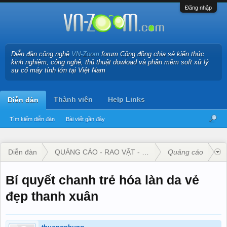
Đăng nhập
Diễn đàn công nghệ
VN-Zoom
forum Cộng đồng chia sẻ kiến thức
kinh nghiệm, công nghệ, thủ thuật dowload và phần mềm soft xử lý
sự cố máy tính lớn tại Việt Nam
Thành viên
Help Links
Diễn đàn
Tìm kiếm diễn đàn
Bài viết gần đây
Diễn đàn
QUẢNG CÁO - RAO VẶT - KINH DOANH
Quảng cáo
Bí quyết chanh trẻ hóa làn da vẻ
đẹp thanh xuân