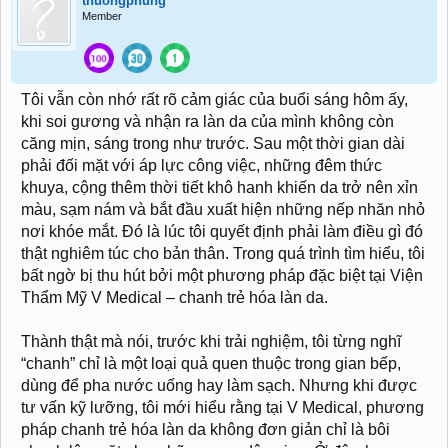
thuongphung
Member
Tôi vẫn còn nhớ rất rõ cảm giác của buổi sáng hôm ấy,
khi soi gương và nhận ra làn da của mình không còn
căng mịn, sáng trong như trước. Sau một thời gian dài
phải đối mặt với áp lực công việc, những đêm thức
khuya, cộng thêm thời tiết khô hanh khiến da trở nên xỉn
màu, sạm nám và bắt đầu xuất hiện những nếp nhăn nhỏ
nơi khóe mắt. Đó là lúc tôi quyết định phải làm điều gì đó
thật nghiêm túc cho bản thân. Trong quá trình tìm hiểu, tôi
bất ngờ bị thu hút bởi một phương pháp đặc biệt tại Viện
Thẩm Mỹ V Medical – chanh trẻ hóa làn da.
Thành thật mà nói, trước khi trải nghiệm, tôi từng nghĩ
“chanh” chỉ là một loại quả quen thuộc trong gian bếp,
dùng để pha nước uống hay làm sạch. Nhưng khi được
tư vấn kỹ lưỡng, tôi mới hiểu rằng tại V Medical, phương
pháp chanh trẻ hóa làn da không đơn giản chỉ là bôi