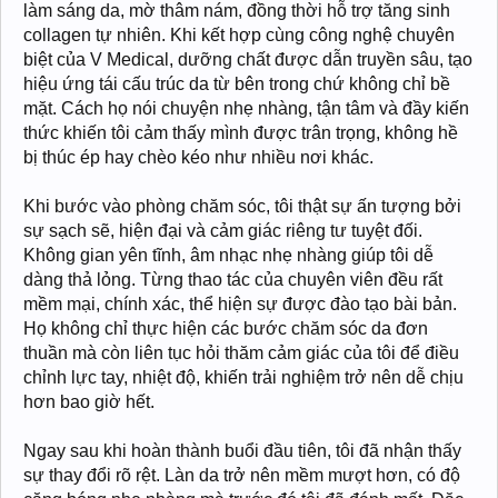
làm sáng da, mờ thâm nám, đồng thời hỗ trợ tăng sinh
collagen tự nhiên. Khi kết hợp cùng công nghệ chuyên
biệt của V Medical, dưỡng chất được dẫn truyền sâu, tạo
hiệu ứng tái cấu trúc da từ bên trong chứ không chỉ bề
mặt. Cách họ nói chuyện nhẹ nhàng, tận tâm và đầy kiến
thức khiến tôi cảm thấy mình được trân trọng, không hề
bị thúc ép hay chèo kéo như nhiều nơi khác.
Khi bước vào phòng chăm sóc, tôi thật sự ấn tượng bởi
sự sạch sẽ, hiện đại và cảm giác riêng tư tuyệt đối.
Không gian yên tĩnh, âm nhạc nhẹ nhàng giúp tôi dễ
dàng thả lỏng. Từng thao tác của chuyên viên đều rất
mềm mại, chính xác, thể hiện sự được đào tạo bài bản.
Họ không chỉ thực hiện các bước chăm sóc da đơn
thuần mà còn liên tục hỏi thăm cảm giác của tôi để điều
chỉnh lực tay, nhiệt độ, khiến trải nghiệm trở nên dễ chịu
hơn bao giờ hết.
Ngay sau khi hoàn thành buổi đầu tiên, tôi đã nhận thấy
sự thay đổi rõ rệt. Làn da trở nên mềm mượt hơn, có độ