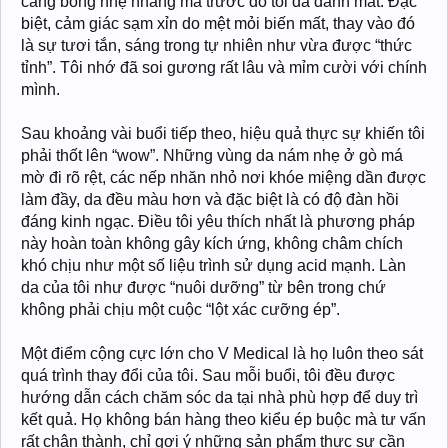
căng bóng nhẹ nhàng mà trước đó tôi đã đánh mất. Đặc
biệt, cảm giác sạm xỉn do mệt mỏi biến mất, thay vào đó
là sự tươi tắn, sáng trong tự nhiên như vừa được “thức
tỉnh”. Tôi nhớ đã soi gương rất lâu và mỉm cười với chính
mình.
Sau khoảng vài buổi tiếp theo, hiệu quả thực sự khiến tôi
phải thốt lên “wow”. Những vùng da nám nhẹ ở gò má
mờ đi rõ rệt, các nếp nhăn nhỏ nơi khóe miệng dần được
làm đầy, da đều màu hơn và đặc biệt là có độ đàn hồi
đáng kinh ngạc. Điều tôi yêu thích nhất là phương pháp
này hoàn toàn không gây kích ứng, không châm chích
khó chịu như một số liệu trình sử dụng acid mạnh. Làn
da của tôi như được “nuôi dưỡng” từ bên trong chứ
không phải chịu một cuộc “lột xác cưỡng ép”.
Một điểm cộng cực lớn cho V Medical là họ luôn theo sát
quá trình thay đổi của tôi. Sau mỗi buổi, tôi đều được
hướng dẫn cách chăm sóc da tại nhà phù hợp để duy trì
kết quả. Họ không bán hàng theo kiểu ép buộc mà tư vấn
rất chân thành, chỉ gợi ý những sản phẩm thực sự cần