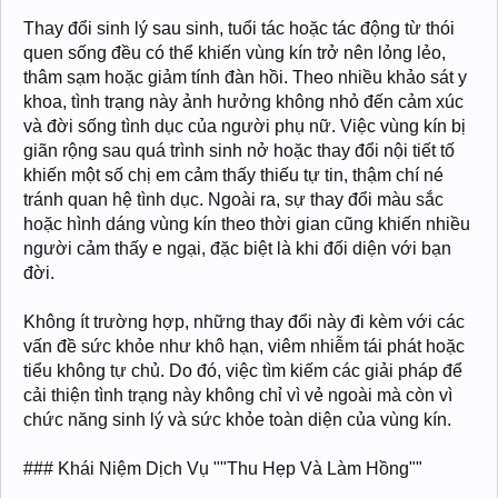
Thay đổi sinh lý sau sinh, tuổi tác hoặc tác động từ thói
quen sống đều có thể khiến vùng kín trở nên lỏng lẻo,
thâm sạm hoặc giảm tính đàn hồi. Theo nhiều khảo sát y
khoa, tình trạng này ảnh hưởng không nhỏ đến cảm xúc
và đời sống tình dục của người phụ nữ. Việc vùng kín bị
giãn rộng sau quá trình sinh nở hoặc thay đổi nội tiết tố
khiến một số chị em cảm thấy thiếu tự tin, thậm chí né
tránh quan hệ tình dục. Ngoài ra, sự thay đổi màu sắc
hoặc hình dáng vùng kín theo thời gian cũng khiến nhiều
người cảm thấy e ngại, đặc biệt là khi đối diện với bạn
đời.
Không ít trường hợp, những thay đổi này đi kèm với các
vấn đề sức khỏe như khô hạn, viêm nhiễm tái phát hoặc
tiểu không tự chủ. Do đó, việc tìm kiếm các giải pháp để
cải thiện tình trạng này không chỉ vì vẻ ngoài mà còn vì
chức năng sinh lý và sức khỏe toàn diện của vùng kín.
### Khái Niệm Dịch Vụ ""Thu Hẹp Và Làm Hồng""