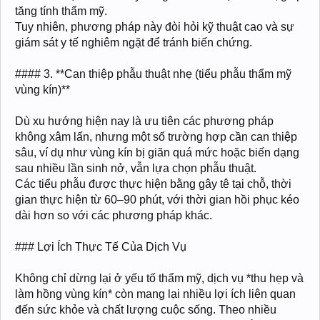
tăng tính thẩm mỹ.
Tuy nhiên, phương pháp này đòi hỏi kỹ thuật cao và sự
giám sát y tế nghiêm ngặt để tránh biến chứng.
#### 3. **Can thiệp phẫu thuật nhẹ (tiểu phẫu thẩm mỹ
vùng kín)**
Dù xu hướng hiện nay là ưu tiên các phương pháp
không xâm lấn, nhưng một số trường hợp cần can thiệp
sâu, ví dụ như vùng kín bị giãn quá mức hoặc biến dạng
sau nhiều lần sinh nở, vẫn lựa chọn phẫu thuật.
Các tiểu phẫu được thực hiện bằng gây tê tại chỗ, thời
gian thực hiện từ 60–90 phút, với thời gian hồi phục kéo
dài hơn so với các phương pháp khác.
### Lợi Ích Thực Tế Của Dịch Vụ
Không chỉ dừng lại ở yếu tố thẩm mỹ, dịch vụ *thu hẹp và
làm hồng vùng kín* còn mang lại nhiều lợi ích liên quan
đến sức khỏe và chất lượng cuộc sống. Theo nhiều