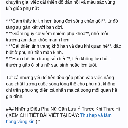
chuyên gia, việc cải thiện độ đàn hồi và màu sắc vùng
kín giúp phụ nữ:
* **Cảm thấy tự tin hơn trong đời sống chăn gối**, từ đó
tăng sự gắn kết với bạn đời.
* **Giảm nguy cơ viêm nhiễm phụ khoa**, nhờ môi
trường âm đạo khỏe mạnh hơn.
* **Cải thiện tình trạng khô hạn và đau khi quan hệ**, đặc
biệt ở phụ nữ tiền mãn kinh.
* **Hạn chế tình trạng són tiểu**, tiểu không tự chủ –
thường gặp ở phụ nữ sau sinh hoặc lớn tuổi.
Tất cả những yếu tố trên đều góp phần vào việc nâng
cao chất lượng cuộc sống tổng thể cho phụ nữ, không
chỉ trên phương diện cá nhân mà cả trong mối quan hệ
gia đình.
### Những Điều Phụ Nữ Cần Lưu Ý Trước Khi Thực Hi
( XEM CHI TIẾT BÀI VIẾT TẠI ĐÂY:
Thu hẹp và làm
hồng vùng kín
) "