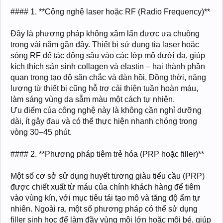
#### 1. **Công nghệ laser hoặc RF (Radio Frequency)**
Đây là phương pháp không xâm lấn được ưa chuộng
trong vài năm gần đây. Thiết bị sử dụng tia laser hoặc
sóng RF để tác động sâu vào các lớp mô dưới da, giúp
kích thích sản sinh collagen và elastin – hai thành phần
quan trọng tạo độ săn chắc và đàn hồi. Đồng thời, năng
lượng từ thiết bị cũng hỗ trợ cải thiện tuần hoàn máu,
làm sáng vùng da sẫm màu một cách tự nhiên.
Ưu điểm của công nghệ này là không cần nghỉ dưỡng
dài, ít gây đau và có thể thực hiện nhanh chóng trong
vòng 30–45 phút.
#### 2. **Phương pháp tiêm trẻ hóa (PRP hoặc filler)**
Một số cơ sở sử dụng huyết tương giàu tiểu cầu (PRP)
được chiết xuất từ máu của chính khách hàng để tiêm
vào vùng kín, với mục tiêu tái tạo mô và tăng độ ẩm tự
nhiên. Ngoài ra, một số phương pháp có thể sử dụng
filler sinh học để làm đầy vùng môi lớn hoặc môi bé, giúp