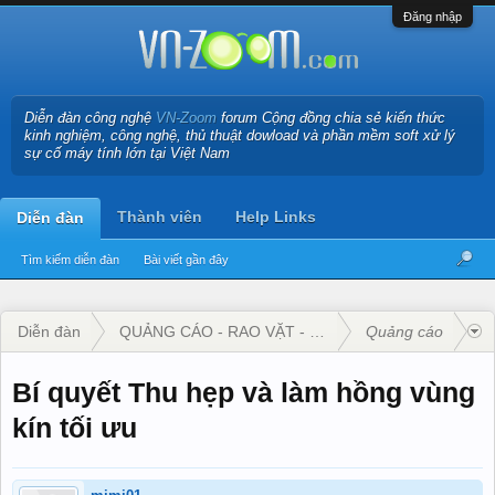
Đăng nhập
Diễn đàn công nghệ
VN-Zoom
forum Cộng đồng chia sẻ kiến thức
kinh nghiệm, công nghệ, thủ thuật dowload và phần mềm soft xử lý
sự cố máy tính lớn tại Việt Nam
Thành viên
Help Links
Diễn đàn
Tìm kiếm diễn đàn
Bài viết gần đây
Diễn đàn
QUẢNG CÁO - RAO VẶT - KINH DOANH
Quảng cáo
Bí quyết Thu hẹp và làm hồng vùng
kín tối ưu