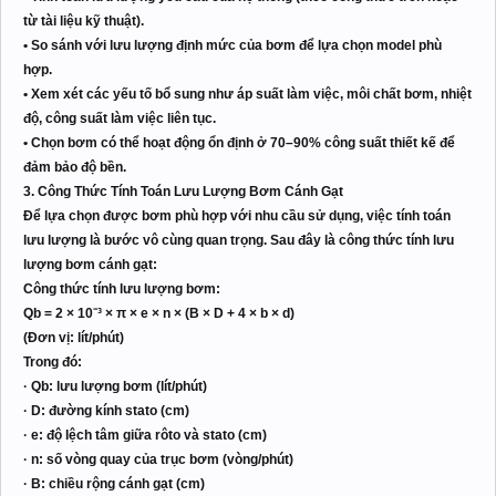
từ tài liệu kỹ thuật).
• So sánh với lưu lượng định mức của bơm để lựa chọn model phù
hợp.
• Xem xét các yếu tố bổ sung như áp suất làm việc, môi chất bơm, nhiệt
độ, công suất làm việc liên tục.
• Chọn bơm có thể hoạt động ổn định ở 70–90% công suất thiết kế để
đảm bảo độ bền.
3. Công Thức Tính Toán Lưu Lượng Bơm Cánh Gạt
Để lựa chọn được bơm phù hợp với nhu cầu sử dụng, việc tính toán
lưu lượng là bước vô cùng quan trọng. Sau đây là công thức tính lưu
lượng bơm cánh gạt:
Công thức tính lưu lượng bơm:
Qb = 2 × 10⁻³ × π × e × n × (B × D + 4 × b × d)
(Đơn vị: lít/phút)
Trong đó:
· Qb: lưu lượng bơm (lít/phút)
· D: đường kính stato (cm)
· e: độ lệch tâm giữa rôto và stato (cm)
· n: số vòng quay của trục bơm (vòng/phút)
· B: chiều rộng cánh gạt (cm)