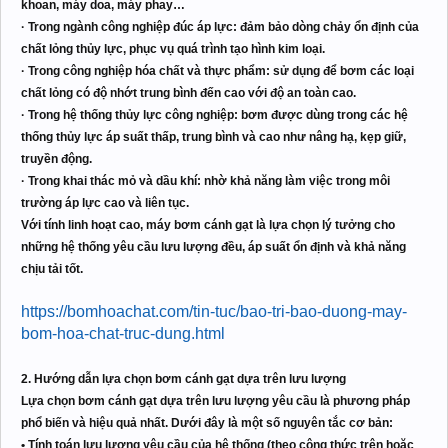
khoan, máy doa, máy phay…
· Trong ngành công nghiệp đúc áp lực: đảm bảo dòng chảy ổn định của
chất lỏng thủy lực, phục vụ quá trình tạo hình kim loại.
· Trong công nghiệp hóa chất và thực phẩm: sử dụng để bơm các loại
chất lỏng có độ nhớt trung bình đến cao với độ an toàn cao.
· Trong hệ thống thủy lực công nghiệp: bơm được dùng trong các hệ
thống thủy lực áp suất thấp, trung bình và cao như nâng hạ, kẹp giữ,
truyền động.
· Trong khai thác mỏ và dầu khí: nhờ khả năng làm việc trong môi
trường áp lực cao và liên tục.
Với tính linh hoạt cao, máy bơm cánh gạt là lựa chọn lý tưởng cho
những hệ thống yêu cầu lưu lượng đều, áp suất ổn định và khả năng
chịu tải tốt.
https://bomhoachat.com/tin-tuc/bao-tri-bao-duong-may-
bom-hoa-chat-truc-dung.html
2. Hướng dẫn lựa chọn bơm cánh gạt dựa trên lưu lượng
Lựa chọn bơm cánh gạt dựa trên lưu lượng yêu cầu là phương pháp
phổ biến và hiệu quả nhất. Dưới đây là một số nguyên tắc cơ bản:
• Tính toán lưu lượng yêu cầu của hệ thống (theo công thức trên hoặc