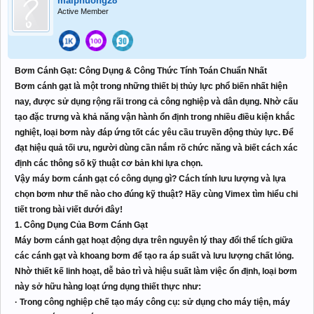
maiphuong28
Active Member
Bơm Cánh Gạt: Công Dụng & Công Thức Tính Toán Chuẩn Nhất
Bơm cánh gạt là một trong những thiết bị thủy lực phổ biến nhất hiện
nay, được sử dụng rộng rãi trong cả công nghiệp và dân dụng. Nhờ cấu
tạo đặc trưng và khả năng vận hành ổn định trong nhiều điều kiện khắc
nghiệt, loại bơm này đáp ứng tốt các yêu cầu truyền động thủy lực. Để
đạt hiệu quả tối ưu, người dùng cần nắm rõ chức năng và biết cách xác
định các thông số kỹ thuật cơ bản khi lựa chọn.
Vậy máy bơm cánh gạt có công dụng gì? Cách tính lưu lượng và lựa
chọn bơm như thế nào cho đúng kỹ thuật? Hãy cùng Vimex tìm hiểu chi
tiết trong bài viết dưới đây!
1. Công Dụng Của Bơm Cánh Gạt
Máy bơm cánh gạt hoạt động dựa trên nguyên lý thay đổi thể tích giữa
các cánh gạt và khoang bơm để tạo ra áp suất và lưu lượng chất lỏng.
Nhờ thiết kế linh hoạt, dễ bảo trì và hiệu suất làm việc ổn định, loại bơm
này sở hữu hàng loạt ứng dụng thiết thực như:
· Trong công nghiệp chế tạo máy công cụ: sử dụng cho máy tiện, máy