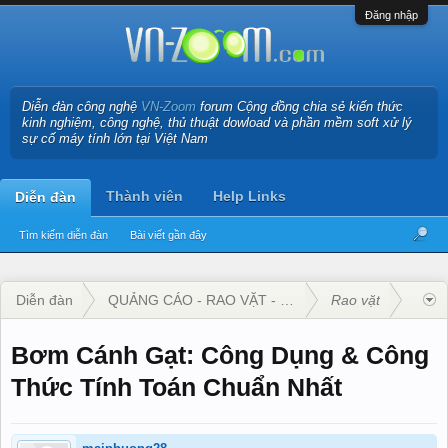
Đăng nhập
Diễn đàn công nghệ
VN-Zoom
forum Cộng đồng chia sẻ kiến thức
kinh nghiệm, công nghệ, thủ thuật dowload và phần mềm soft xử lý
sự cố máy tính lớn tại Việt Nam
Thành viên
Help Links
Diễn đàn
Tìm kiếm diễn đàn
Bài viết gần đây
Diễn đàn
QUẢNG CÁO - RAO VẶT - KINH DOANH
Rao vặt
Bơm Cánh Gạt: Công Dụng & Công
Thức Tính Toán Chuẩn Nhất