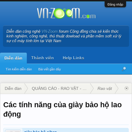
Đăng nhập
Diễn đàn công nghệ
VN-Zoom
forum Cộng đồng chia sẻ kiến thức
kinh nghiệm, công nghệ, thủ thuật dowload và phần mềm soft xử lý
sự cố máy tính lớn tại Việt Nam
Thành viên
Help Links
Diễn đàn
Tìm kiếm diễn đàn
Bài viết gần đây
Diễn đàn
QUẢNG CÁO - RAO VẶT - KINH DOANH
Rao vặt
Các tính năng của giày bảo hộ lao
động