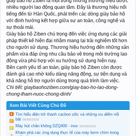
giày bảo hộ Ziben là một trong những thương hiệu được
nhiều người lao động quan tâm. Đây là thương hiệu nổi
tiếng đến từ Hàn Quốc, phát triển các dòng giày bảo hộ
với định hướng kết hợp giữa sự an toàn, công nghệ và
sự thoải mái.
Giày bảo hộ Ziben chú trọng đến việc ứng dụng các giải
pháp thiết kế hiện đại nhằm mang lại trải nghiệm tốt hơn
cho người sử dụng. Thương hiệu hướng đến những sản
phẩm vừa đáp ứng nhu cầu bảo vệ trong môi trường lao
động vừa phù hợp với xu hướng sử dụng hiện nay.
Bên cạnh yếu tố an toàn, giày bảo hộ Ziben còn được
đánh giá cao nhờ kiểu dáng năng động, sự tiện dụng và
khả năng hỗ trợ người dùng trong quá trình làm việc.
Chi tiết: giaybaohoziben.com/giay-bao-ho-lao-dong-
chong-tham-nuoc-chong-dinh/
Xem Bài Viết Cùng Chủ Đề
Tìm hiểu điện trở thanh cacbon silic và những ưu điểm nổi
bật
06/08/2026
Máy hút chân không DZQ400 - inox
06/08/2026
Khám phá các ứng dụng thực tế của máy bơm chìm trong