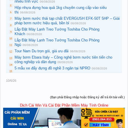
nhiều lĩnh vực
06/08/2026
Hộp nhựa đựng hoa quả 1kg chuyên cung cấp vào siêu
thị
06/08/2026
Máy bơm nước thải tạp chất EVERGUSH EFK-50T 5HP – Giải
pháp bơm nước hiệu quả, bền bỉ
06/08/2026
Lắp Đặt Máy Lạnh Treo Tường Toshiba Cho Phòng
Khách
06/08/2026
Lắp Đặt Máy Lạnh Treo Tường Toshiba Cho Phòng
Ngủ
06/08/2026
Tour Nam Du trọn gói, giá ưu đãi
06/08/2026
Máy bơm Ebara Italy – Công nghệ bơm nước tiên tiến cho
công nghiệp và dân dụng
06/08/2026
5 mẫu xe đẩy đựng đồ nghề 3 ngăn tại NPRO
06/08/2026
10/6/26
(Bạn phải Đăng nhập hoặc Đăng ký để trả lời bài viết.)
Dịch Cài Win Và Cài Đặt Phần Mềm Máy Tính Online