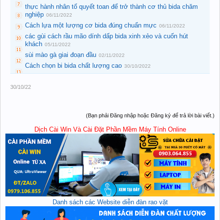
thực hành nhân tố quyết toan để trở thành cơ thủ bida chăm
nghiệp
06/11/2022
Cách lựa một lượng cơ bida đúng chuẩn mực
06/11/2022
các gùi cách rầu mão dính dấp bida xinh xẻo và cuốn hút
khách
05/11/2022
sùi mào gà giai đoạn đầu
02/11/2022
Cách chọn bi bida chất lượng cao
30/10/2022
30/10/22
(Bạn phải Đăng nhập hoặc Đăng ký để trả lời bài viết.)
Dịch Cài Win Và Cài Đặt Phần Mềm Máy Tính Online
Danh sách các Website diễn đàn rao vặt