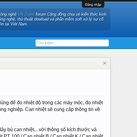
Đăng nhập
công nghệ
VN-Zoom
forum Cộng đồng chia sẻ kiến thức kinh
ông nghệ, thủ thuật dowload và phần mềm soft xử lý sự cố
ớn tại Việt Nam
 dùng để đo nhiệt độ trong các máy móc, đo nhiệt
ông nghiệp. Can nhiệt sẽ cung cấp thông tin về
ây bù can nhiệt... với thông số kích thước và
 PT 100 / Can nhiệt B / Can nhiệt K / Can nhiệt