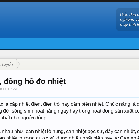
Diễn đàn 
nghiệm, c
máy tính l
c tuyến
, đồng hồ đo nhiệt
nh09
,
11/6/26
.
c là cặp nhiệt điện, điện trở hay cảm biến nhiệt. Chức năng là
ng đời sống sinh hoạt hằng ngày hay trong hoạt động sản xuất c
 nhất cho người dùng.
 nhau như: can nhiệt lò nung, can nhiệt bọc sứ, dây can nhiệt, d
n nhiệt thường được sử dụng nhiều nhất hiện nay là: Can nhiệt