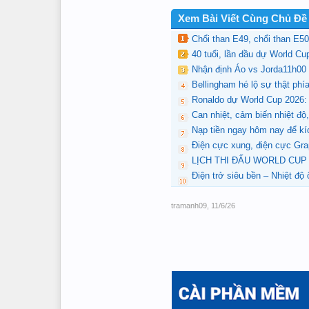
Xem Bài Viết Cùng Chủ Đề
Chổi than E49, chổi than E50
40 tuổi, lần đầu dự World Cu
Nhận định Áo vs Jorda11h00 
Bellingham hé lộ sự thật phí
Ronaldo dự World Cup 2026:
Can nhiệt, cảm biến nhiệt độ
Nạp tiền ngay hôm nay để kí
Điện cực xung, điện cực Gra
LỊCH THI ĐẤU WORLD CUP 
Điện trở siêu bền – Nhiệt độ 
tramanh09
,
11/6/26