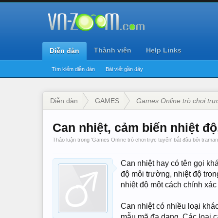
Thành viên
Help Links
Diễn đàn
Tìm kiếm diễn đàn
Bài viết gần đây
Diễn đàn
GAMES
Games Online trò chơi trự
Can nhiệt, cảm biến nhiệt độ
Thảo luận trong '
Games Online trò chơi trực tuyến
' bắt đầu bởi
trama
Can nhiệt hay có tên gọi khá
độ môi trường, nhiệt độ tro
nhiệt độ một cách chính xác
Can nhiệt có nhiều loại khác
mẫu mã đa dạng. Các loại ca