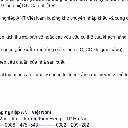
 / Can nhiệt S / Can nhiệt R
 nghiệp ANT Việt Nam là tổng kho chuyên nhập khẩu và cung cấp
o kích thước, bản vẽ hoặc các yêu cầu cụ thể của khách hàng 
 nguồn gốc xuất xứ rõ ràng (kèm theo CO, CQ khi giao hàng).
o tiêu chuẩn của nhà sản xuất.
ật tay nghề cao, công ty chúng tôi luôn sẵn sàng tư vấn và hỗ 
ng nghiệp ANT Việt Nam
 Văn Phú - Phường Kiến Hưng – TP Hà Nội
---- 0986—475--548 ----------- 0982—209--282