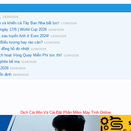
,
18/06/2026
p và khiến cả Tây Ban Nha bất lực!
17/06/2026
ngày 17/6 | World Cup 2026
16/06/2026
a sau tuyển Anh ở Euro 2024!
13/06/2026
 Biểu tượng hay rào cản?
12/06/2026
, đồng hồ đo nhiệt
11/06/2026
ch hoạt Vòng Quay Miễn Phí tức thì!
11/06/2026
phite bể mạ
11/06/2026
2026
10/06/2026
ổn định
09/06/2026
Dịch Cài Win Và Cài Đặt Phần Mềm Máy Tính Online