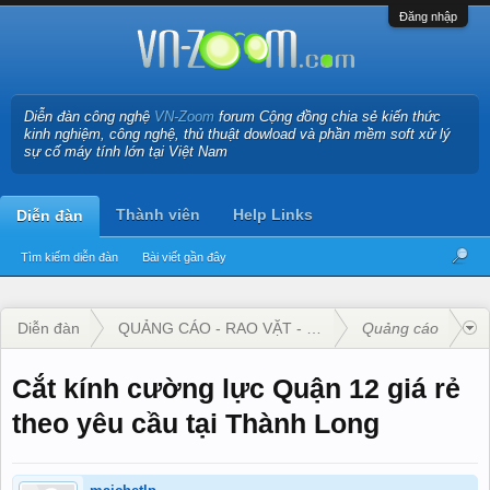
Đăng nhập
Diễn đàn công nghệ
VN-Zoom
forum Cộng đồng chia sẻ kiến thức
kinh nghiệm, công nghệ, thủ thuật dowload và phần mềm soft xử lý
sự cố máy tính lớn tại Việt Nam
Thành viên
Help Links
Diễn đàn
Tìm kiếm diễn đàn
Bài viết gần đây
Diễn đàn
QUẢNG CÁO - RAO VẶT - KINH DOANH
Quảng cáo
Cắt kính cường lực Quận 12 giá rẻ
theo yêu cầu tại Thành Long