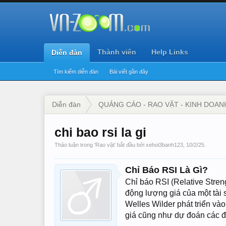
Thành viên
Help Links
Diễn đàn
Tìm kiếm diễn đàn
Bài viết gần đây
Diễn đàn
QUẢNG CÁO - RAO VẶT - KINH DOAN
chi bao rsi la gi
Thảo luận trong '
Rao vặt
' bắt đầu bởi
xehoi3banh123
,
10/2/25
.
Chỉ Báo RSI Là Gì?
Chỉ báo RSI (Relative Stren
động lượng giá của một tài 
Welles Wilder phát triển v
giá cũng như dự đoán các đ