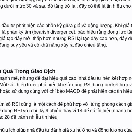
 dưới mức 30 và sau đó tăng trở lại, đây có thể là tín hiệu cho
 đầu tư phát hiện các phân kỳ giữa giá và động lượng. Khi giá 
 là phân kỳ âm (bearish divergence), báo hiệu rằng động lực t
giá tạo đáy mới thấp hơn nhưng RSI lại tạo đáy cao hơn, đây đ
đang suy yếu và có khả năng xảy ra đảo chiều tăng.
 Quả Trong Giao Dịch
mạnh mẽ, nhưng để đạt hiệu quả cao, nhà đầu tư nên kết hợp nó
. Một số chiến lược phổ biến khi sử dụng RSI bao gồm kết hợp
 hoặc sử dụng cùng với chỉ báo MACD để phát hiện các tín hi
ham số RSI cũng là một cách để phù hợp với từng phong cách gi
ử dụng RSI với chu kỳ 9 phiên thay vì 14 để có tín hiệu nhanh h
 28 để tránh nhiễu tín hiệu.
 hữu ích giúp nhà đầu tư đánh giá xu hướng và động lượng củ