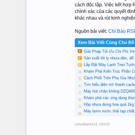
cách độc lập. Việc kết hợp 
chính xác của các quyết địn
khác nhau và rút kinh nghiệm
Nguồn bài viết:
Chỉ Báo RSI
Xem Bài Viết Cùng Chủ Đề
Giải Pháp Tối Ưu Chi Phí V
Sản xuất lót ly nhựa dẻo, đế ló
Lắp Đặt Máy Lạnh Treo Tườ
Khám Phá Kiến Trúc Phần Cứ
Cách Phối Trộn Phụ Gia Nhự
Tìm hiểu điện trở thanh cacb
Máy hút chân không DZQ400 
Khám phá các ứng dụng thực
Hộp nhựa đựng hoa quả 1kg c
Máy bơm nước thải tạp chấ
xehoi3banh123
,
10/2/25