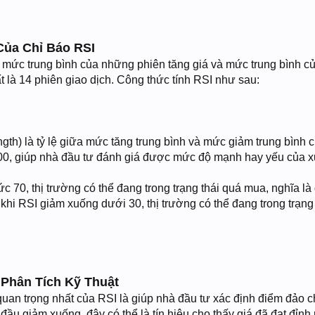
Của Chỉ Báo RSI
 mức trung bình của những phiên tăng giá và mức trung bình c
t là 14 phiên giao dịch. Công thức tính RSI như sau:
ngth) là tỷ lệ giữa mức tăng trung bình và mức giảm trung bình 
00, giúp nhà đầu tư đánh giá được mức độ mạnh hay yếu của xu
c 70, thị trường có thể đang trong trạng thái quá mua, nghĩa l
 khi RSI giảm xuống dưới 30, thị trường có thể đang trong trạng
 Phân Tích Kỹ Thuật
uan trọng nhất của RSI là giúp nhà đầu tư xác định điểm đảo c
ầu giảm xuống, đây có thể là tín hiệu cho thấy giá đã đạt đỉn