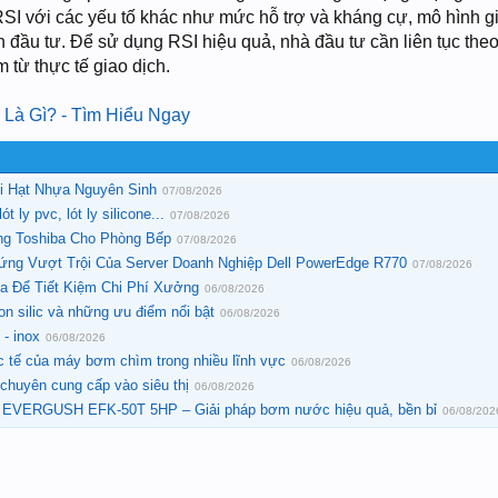
RSI với các yếu tố khác như mức hỗ trợ và kháng cự, mô hình gi
h đầu tư. Để sử dụng RSI hiệu quả, nhà đầu tư cần liên tục theo
 từ thực tế giao dịch.
 Là Gì? - Tìm Hiểu Ngay
ới Hạt Nhựa Nguyên Sinh
07/08/2026
t ly pvc, lót ly silicone...
07/08/2026
ng Toshiba Cho Phòng Bếp
07/08/2026
ng Vượt Trội Của Server Doanh Nghiệp Dell PowerEdge R770
07/08/2026
a Để Tiết Kiệm Chi Phí Xưởng
06/08/2026
on silic và những ưu điểm nổi bật
06/08/2026
- inox
06/08/2026
 tế của máy bơm chìm trong nhiều lĩnh vực
06/08/2026
huyên cung cấp vào siêu thị
06/08/2026
t EVERGUSH EFK-50T 5HP – Giải pháp bơm nước hiệu quả, bền bỉ
06/08/202