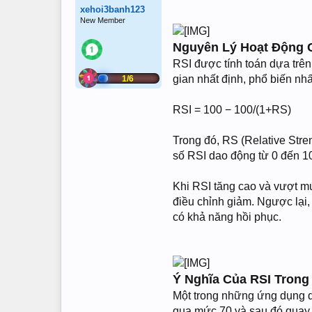
xehoi3banh123
New Member
Nguyên Lý Hoạt Động 
RSI được tính toán dựa trên
gian nhất định, phổ biến nhấ
1/6
RSI = 100 − 100/(1+RS)
Trong đó, RS (Relative Stre
số RSI dao động từ 0 đến 1
Khi RSI tăng cao và vượt mứ
điều chỉnh giảm. Ngược lại,
có khả năng hồi phục.
Ý Nghĩa Của RSI Trong
Một trong những ứng dụng q
qua mức 70 và sau đó quay đ