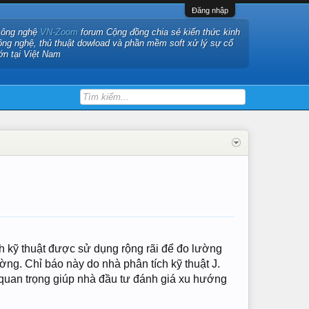
Đăng nhập
công nghệ
VN-Zoom
forum Cộng đồng chia sẻ kiến thức kinh
ông nghệ, thủ thuật dowload và phần mềm soft xử lý sự cố
ớn tại Việt Nam
ch kỹ thuật được sử dụng rộng rãi để đo lường
ờng. Chỉ báo này do nhà phân tích kỹ thuật J.
 quan trọng giúp nhà đầu tư đánh giá xu hướng