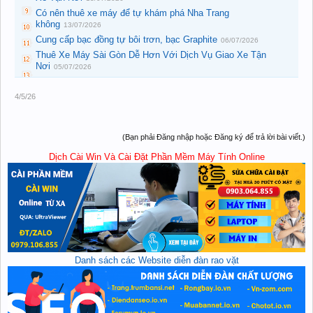
Có nên thuê xe máy để tự khám phá Nha Trang
không
13/07/2026
Cung cấp bạc đồng tự bôi trơn, bạc Graphite
06/07/2026
Thuê Xe Máy Sài Gòn Dễ Hơn Với Dịch Vụ Giao Xe Tận
Nơi
05/07/2026
4/5/26
(Bạn phải Đăng nhập hoặc Đăng ký để trả lời bài viết.)
Dịch Cài Win Và Cài Đặt Phần Mềm Máy Tính Online
Danh sách các Website diễn đàn rao vặt