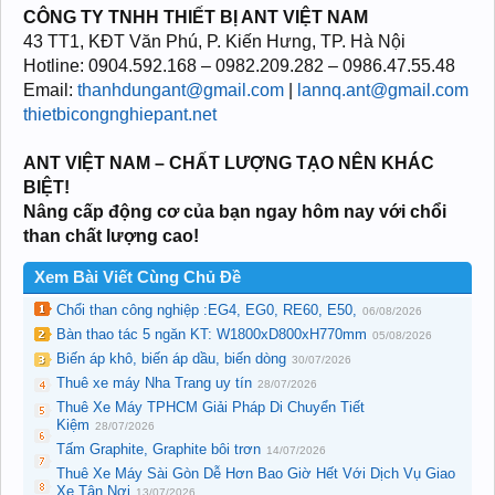
CÔNG TY TNHH THIẾT BỊ ANT VIỆT NAM
43 TT1, KĐT Văn Phú, P. Kiến Hưng, TP. Hà Nội
Hotline: 0904.592.168 – 0982.209.282 – 0986.47.55.48
Email:
thanhdungant@gmail.com
|
lannq.ant@gmail.com
thietbicongnghiepant.net
ANT VIỆT NAM – CHẤT LƯỢNG TẠO NÊN KHÁC
BIỆT!
Nâng cấp động cơ của bạn ngay hôm nay với chổi
than chất lượng cao!
Xem Bài Viết Cùng Chủ Đề
Chổi than công nghiệp :EG4, EG0, RE60, E50,
06/08/2026
Bàn thao tác 5 ngăn KT: W1800xD800xH770mm
05/08/2026
Biến áp khô, biến áp dầu, biến dòng
30/07/2026
Thuê xe máy Nha Trang uy tín
28/07/2026
Thuê Xe Máy TPHCM Giải Pháp Di Chuyển Tiết
Kiệm
28/07/2026
Tấm Graphite, Graphite bôi trơn
14/07/2026
Thuê Xe Máy Sài Gòn Dễ Hơn Bao Giờ Hết Với Dịch Vụ Giao
Xe Tận Nơi
13/07/2026