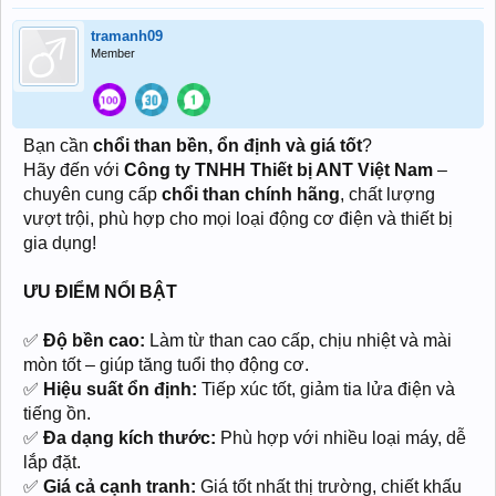
tramanh09
Member
Bạn cần
chổi than bền, ổn định và giá tốt
?
Hãy đến với
Công ty TNHH Thiết bị ANT Việt Nam
–
chuyên cung cấp
chổi than chính hãng
, chất lượng
vượt trội, phù hợp cho mọi loại động cơ điện và thiết bị
gia dụng!
ƯU ĐIỂM NỔI BẬT
✅
Độ bền cao:
Làm từ than cao cấp, chịu nhiệt và mài
mòn tốt – giúp tăng tuổi thọ động cơ.
✅
Hiệu suất ổn định:
Tiếp xúc tốt, giảm tia lửa điện và
tiếng ồn.
✅
Đa dạng kích thước:
Phù hợp với nhiều loại máy, dễ
lắp đặt.
✅
Giá cả cạnh tranh:
Giá tốt nhất thị trường, chiết khấu