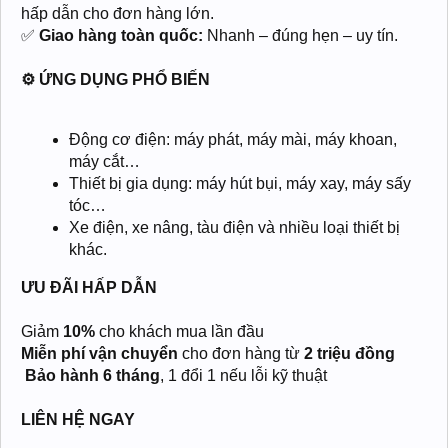
hấp dẫn cho đơn hàng lớn.
✅
Giao hàng toàn quốc:
Nhanh – đúng hẹn – uy tín.
⚙️ ỨNG DỤNG PHỔ BIẾN
Động cơ điện: máy phát, máy mài, máy khoan,
máy cắt…
Thiết bị gia dụng: máy hút bụi, máy xay, máy sấy
tóc…
Xe điện, xe nâng, tàu điện và nhiều loại thiết bị
khác.
ƯU ĐÃI HẤP DẪN
Giảm
10%
cho khách mua lần đầu
Miễn phí vận chuyển
cho đơn hàng từ
2 triệu đồng
️
Bảo hành 6 tháng
, 1 đổi 1 nếu lỗi kỹ thuật
LIÊN HỆ NGAY