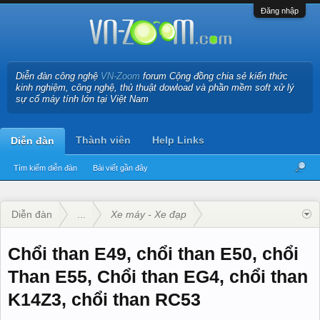
Đăng nhập
Diễn đàn công nghệ
VN-Zoom
forum Cộng đồng chia sẻ kiến thức
kinh nghiệm, công nghệ, thủ thuật dowload và phần mềm soft xử lý
sự cố máy tính lớn tại Việt Nam
Thành viên
Help Links
Diễn đàn
Tìm kiếm diễn đàn
Bài viết gần đây
Diễn đàn
...
Xe máy - Xe đạp
Chổi than E49, chổi than E50, chổi
Than E55, Chổi than EG4, chổi than
K14Z3, chổi than RC53