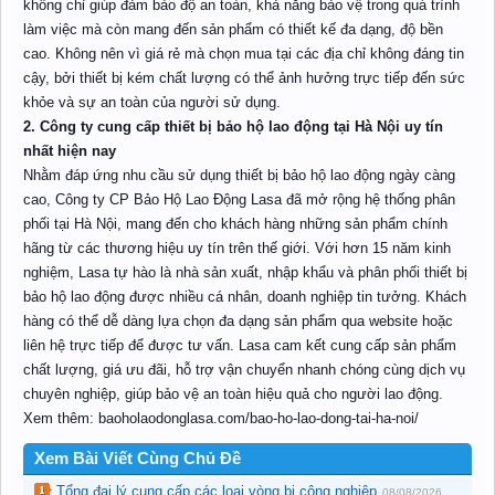
không chỉ giúp đảm bảo độ an toàn, khả năng bảo vệ trong quá trình
làm việc mà còn mang đến sản phẩm có thiết kế đa dạng, độ bền
cao. Không nên vì giá rẻ mà chọn mua tại các địa chỉ không đáng tin
cậy, bởi thiết bị kém chất lượng có thể ảnh hưởng trực tiếp đến sức
khỏe và sự an toàn của người sử dụng.
2. Công ty cung cấp thiết bị bảo hộ lao động tại Hà Nội uy tín
nhất hiện nay
Nhằm đáp ứng nhu cầu sử dụng thiết bị bảo hộ lao động ngày càng
cao, Công ty CP Bảo Hộ Lao Động Lasa đã mở rộng hệ thống phân
phối tại Hà Nội, mang đến cho khách hàng những sản phẩm chính
hãng từ các thương hiệu uy tín trên thế giới. Với hơn 15 năm kinh
nghiệm, Lasa tự hào là nhà sản xuất, nhập khẩu và phân phối thiết bị
bảo hộ lao động được nhiều cá nhân, doanh nghiệp tin tưởng. Khách
hàng có thể dễ dàng lựa chọn đa dạng sản phẩm qua website hoặc
liên hệ trực tiếp để được tư vấn. Lasa cam kết cung cấp sản phẩm
chất lượng, giá ưu đãi, hỗ trợ vận chuyển nhanh chóng cùng dịch vụ
chuyên nghiệp, giúp bảo vệ an toàn hiệu quả cho người lao động.
Xem thêm: baoholaodonglasa.com/bao-ho-lao-dong-tai-ha-noi/
Xem Bài Viết Cùng Chủ Đề
Tổng đại lý cung cấp các loại vòng bi công nghiệp
08/08/2026