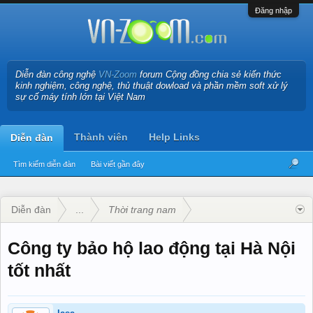
Đăng nhập
Diễn đàn công nghệ
VN-Zoom
forum Cộng đồng chia sẻ kiến thức
kinh nghiệm, công nghệ, thủ thuật dowload và phần mềm soft xử lý
sự cố máy tính lớn tại Việt Nam
Thành viên
Help Links
Diễn đàn
Tìm kiếm diễn đàn
Bài viết gần đây
Diễn đàn
...
Thời trang nam
Công ty bảo hộ lao động tại Hà Nội
tốt nhất