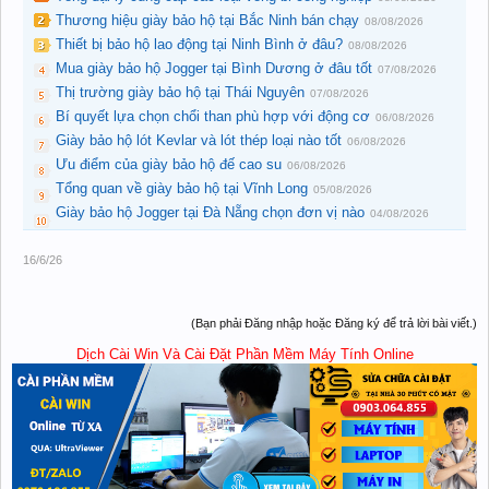
Thương hiệu giày bảo hộ tại Bắc Ninh bán chạy
08/08/2026
Thiết bị bảo hộ lao động tại Ninh Bình ở đâu?
08/08/2026
Mua giày bảo hộ Jogger tại Bình Dương ở đâu tốt
07/08/2026
Thị trường giày bảo hộ tại Thái Nguyên
07/08/2026
Bí quyết lựa chọn chổi than phù hợp với động cơ
06/08/2026
Giày bảo hộ lót Kevlar và lót thép loại nào tốt
06/08/2026
Ưu điểm của giày bảo hộ đế cao su
06/08/2026
Tổng quan về giày bảo hộ tại Vĩnh Long
05/08/2026
Giày bảo hộ Jogger tại Đà Nẵng chọn đơn vị nào
04/08/2026
16/6/26
(Bạn phải Đăng nhập hoặc Đăng ký để trả lời bài viết.)
Dịch Cài Win Và Cài Đặt Phần Mềm Máy Tính Online