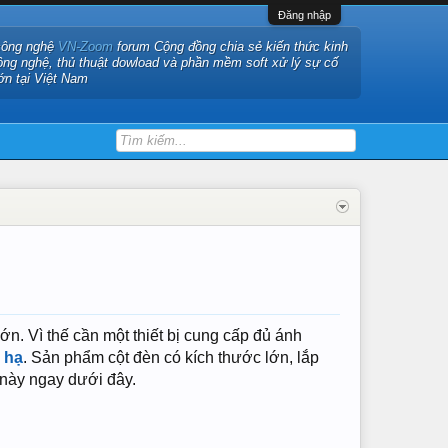
Đăng nhập
công nghệ
VN-Zoom
forum Cộng đồng chia sẻ kiến thức kinh
ông nghệ, thủ thuật dowload và phần mềm soft xử lý sự cố
ớn tại Việt Nam
ớn. Vì thế cần một thiết bị cung cấp đủ ánh
 hạ
. Sản phẩm cột đèn có kích thước lớn, lắp
 này ngay dưới đây.