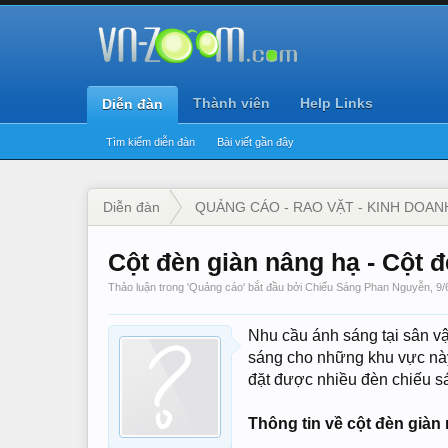
Thành viên
Help Links
Diễn đàn
Tìm kiếm diễn đàn
Bài viết gần đây
Diễn đàn
QUẢNG CÁO - RAO VẶT - KINH DOAN
Cột đèn giàn nâng hạ - Cột
Thảo luận trong '
Quảng cáo
' bắt đầu bởi
Chiếu Sáng Phan Nguyễn
,
9/
Nhu cầu ánh sáng tại sân vận
sáng cho những khu vực này
đặt được nhiều đèn chiếu s
Thông tin về cột đèn giàn