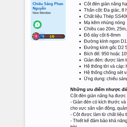
Cột đèn giàn nâng h
Chiếu Sáng Phan
Nguyễn
Thân cột: Đa giác, 8 
New Member
Chất liệu Thép SS40
Mạ kẽm nhúng nóng
Chiều cao 20m, 25m
Độ dày cột 6-8mm
1/6
Đường kính ngọn D1
Đường kính gốc D2 
Bích đế: 950 hoặc 
Giàn đèn: được làm từ
Hệ thống tời và cáp: 
Hệ thống chống sét và
Ứng dụng: chiếu sáng
Những ưu điểm nhược điể
Cột đèn giàn nâng hạ được 
- Giàn đèn có kích thước và
cho vực sân vận động, quảng 
- Cột được làm từ chất liệ
- Thiết kế đảm bảo khả năng
trời.