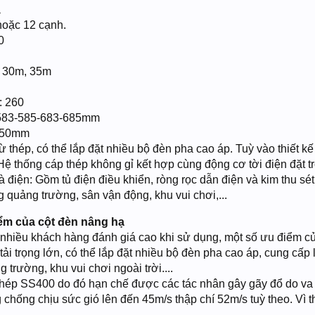
ạ
hoặc 12 cạnh.
0
, 30m, 35m
: 260
583-585-683-685mm
1050mm
 thép, có thể lắp đặt nhiều bộ đèn pha cao áp. Tuỳ vào thiết k
Hệ thống cáp thép không gỉ kết hợp cùng động cơ tời điện đặt t
 điện: Gồm tủ điện điều khiển, ròng rọc dẫn điện và kim thu sét 
 quảng trường, sân vận động, khu vui chơi,...
m của cột đèn nâng hạ
nhiều khách hàng đánh giá cao khi sử dụng, một số ưu điểm 
 tải trọng lớn, có thể lắp đặt nhiều bộ đèn pha cao áp, cung c
trường, khu vui chơi ngoài trời....
u thép SS400 do đó hạn chế được các tác nhân gây gãy đổ do va
 chống chịu sức gió lên đến 45m/s thập chí 52m/s tuỳ theo. Vì t