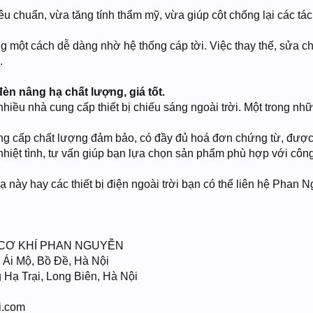
êu chuẩn, vừa tăng tính thẩm mỹ, vừa giúp cột chống lại các tác
ng một cách dễ dàng nhờ hệ thống cáp tời. Việc thay thế, sửa
.
èn nâng hạ chất lượng, giá tốt.
nhiều nhà cung cấp thiết bị chiếu sáng ngoài trời. Một trong nh
 cấp chất lượng đảm bảo, có đầy đủ hoá đơn chứng từ, được
nhiệt tình, tư vấn giúp bạn lựa chọn sản phẩm phù hợp với công 
 này hay các thiết bị điện ngoài trời bạn có thể liên hệ Phan N
 CƠ KHÍ PHAN NGUYỄN
ố Ái Mộ, Bồ Đề, Hà Nội
ạ Trại, Long Biên, Hà Nội
i.com