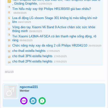
, Gioăng Graphite,
10/06/2026
Tìm hiểu máy xay thịt Philips HR1393/00 giá bao nhiêu?
08/09/2025
Loa di động LG xboom Stage 301 không bị méo tiếng khi mở
lớn
09/07/2025
Vòng đeo tay Xiaomi Mi Band 9 Active chăm sóc sức khỏe
thông minh
28/06/2025
Tivi Xiaomi L43MA-AFSEA có âm thanh nghe sống động, rõ
ràng
06/06/2025
Chức năng máy xay đa năng 2 cối Philips HR2041/10
26/05/2025
cho thuê estella heights
17/05/2025
cho thuê 3PN estella heights
17/05/2025
cho thuê 2PN estella heights
17/05/2025
9/11/19
ngocmai221
Member