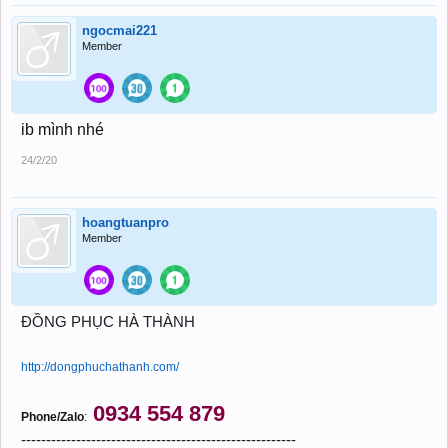
ngocmai221
Member
ib mình nhé
24/2/20
hoangtuanpro
Member
ĐỒNG PHỤC HÀ THÀNH
http://dongphuchathanh.com/
0934 554 879
Phone/Zalo
:
-------------------------------------------------------