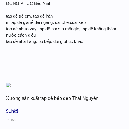
ĐỒNG PHỤC Bắc Ninh
-------------------------------------------------------
tạp dề trẻ em, tạp dề hàn
in tạp dề giá rẻ đai ngang, đai chéo,đai kép
tạp dề nhựa váy, tạp dề barista măngto, tạp dề không thấm
nước cách điệu
tạp dề nhà hàng, bộ bếp, đồng phục khác...
-----------------------------------------------------------------------
Xưởng sản xuất tạp dề bếp đẹp Thái Nguyên
$Link$
14/1/20