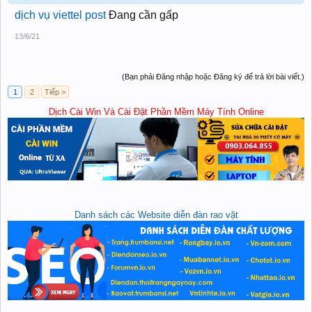
dịch vụ viettel post
Đang cần gấp
13/6/21
(Bạn phải Đăng nhập hoặc Đăng ký để trả lời bài viết.)
1
2
Tiếp >
Dịch Cài Win Và Cài Đặt Phần Mềm Máy Tính Online
Danh sách các Website diễn đàn rao vặt