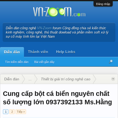
Đăng nhập
Diễn đàn công nghệ
VN-Zoom
forum Cộng đồng chia sẻ kiến thức
kinh nghiệm, công nghệ, thủ thuật dowload và phần mềm soft xử lý
sự cố máy tính lớn tại Việt Nam
Thành viên
Help Links
Diễn đàn
Tìm kiếm diễn đàn
Bài viết gần đây
Diễn đàn
...
Thiết bị giải trí công nghệ cao
Cung cấp bột cá biển nguyên chất
số lượng lớn 0937392133 Ms.Hằng
1
2
Tiếp >