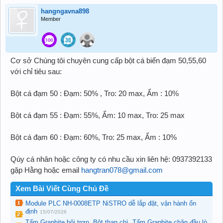
hangngavna898
Member
Cơ sở Chúng tôi chuyên cung cấp bột cá biển đạm 50,55,60
với chỉ tiêu sau:
Bột cá đạm 50 : Đạm: 50% , Tro: 20 max, Ẩm : 10%
Bột cá đạm 55 : Đạm: 55%, Ẩm: 10 max, Tro: 25 max
Bột cá đạm 60 : Đạm: 60%, Tro: 25 max, Ẩm : 10%
Qúy cá nhân hoặc công ty có nhu cầu xin liên hệ: 0937392133
gặp Hằng hoặc email
hangtran078@gmail.com
Xem Bài Viết Cùng Chủ Đề
Module PLC NH-0008ETP NiSTRO dễ lắp đặt, vận hành ổn
định
15/07/2026
Tấm Graphite bôi trơn, Bột than chì, Tấm Graphite chặn đầu lò