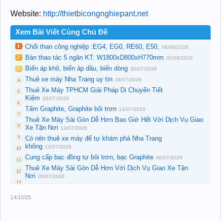
Website:
http://thietbicongnghiepant.net
Xem Bài Viết Cùng Chủ Đề
Chổi than công nghiệp :EG4, EG0, RE60, E50,
06/08/2026
Bàn thao tác 5 ngăn KT: W1800xD800xH770mm
05/08/2026
Biến áp khô, biến áp dầu, biến dòng
30/07/2026
Thuê xe máy Nha Trang uy tín
28/07/2026
Thuê Xe Máy TPHCM Giải Pháp Di Chuyển Tiết
Kiệm
28/07/2026
Tấm Graphite, Graphite bôi trơn
14/07/2026
Thuê Xe Máy Sài Gòn Dễ Hơn Bao Giờ Hết Với Dịch Vụ Giao
Xe Tận Nơi
13/07/2026
Có nên thuê xe máy để tự khám phá Nha Trang
không
13/07/2026
Cung cấp bạc đồng tự bôi trơn, bạc Graphite
06/07/2026
Thuê Xe Máy Sài Gòn Dễ Hơn Với Dịch Vụ Giao Xe Tận
Nơi
05/07/2026
14/10/25