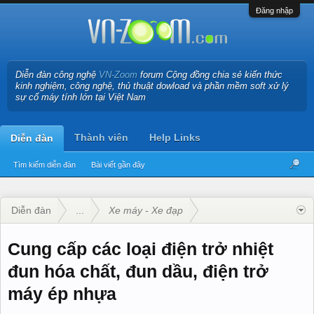
Đăng nhập
Diễn đàn công nghệ
VN-Zoom
forum Cộng đồng chia sẻ kiến thức
kinh nghiệm, công nghệ, thủ thuật dowload và phần mềm soft xử lý
sự cố máy tính lớn tại Việt Nam
Thành viên
Help Links
Diễn đàn
Tìm kiếm diễn đàn
Bài viết gần đây
Diễn đàn
...
Xe máy - Xe đạp
Cung cấp các loại điện trở nhiệt
đun hóa chất, đun dầu, điện trở
máy ép nhựa