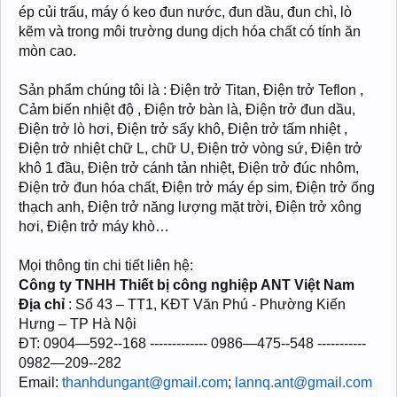
ép củi trấu, máy ó keo đun nước, đun dầu, đun chì, lò
kẽm và trong môi trường dung dịch hóa chất có tính ăn
mòn cao.
Sản phẩm chúng tôi là : Điện trở Titan, Điện trở Teflon ,
Cảm biến nhiệt độ , Điện trở bàn là, Điện trở đun dầu,
Điện trở lò hơi, Điện trở sấy khô, Điện trở tấm nhiệt ,
Điện trở nhiệt chữ L, chữ U, Điện trở vòng sứ, Điện trở
khô 1 đầu, Điện trở cánh tản nhiệt, Điện trở đúc nhôm,
Điện trở đun hóa chất, Điện trở máy ép sim, Điện trở ống
thạch anh, Điện trở năng lượng mặt trời, Điện trở xông
hơi, Điện trở máy khò…
Mọi thông tin chi tiết liên hệ:
Công ty TNHH Thiết bị công nghiệp ANT Việt Nam
Địa chỉ
: Số 43 – TT1, KĐT Văn Phú - Phường Kiến
Hưng – TP Hà Nội
ĐT: 0904—592--168 ------------- 0986—475--548 -----------
0982—209--282
Email:
thanhdungant@gmail.com
;
lannq.ant@gmail.com