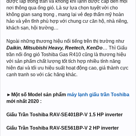
được lắp trong trần và không khí lạnh được cấp đến mọi
nơi thông qua ống gió. Là sự lựa chọn tuyệt vời cho
không gian sang trọng , mang lại vẻ đẹp thẩm mỹ hoàn
hảo và yên tĩnh phù hợp với chung cư căn hộ, nhà riêng,
khách sạn, hội trường…
Ngoài những thương hiệu nổi tiếng trên thị trường như
Daikin, Mitsubishi Heavy, Reetech, KenDo
… Thì Giấu
trần nối ống gió Toshiba Gas R410 cũng là thương hiệu
với sản phẩm chất lượng tốt tích hợp nhiều tính năng
hiện đại và tối ưu hiệu suất hoạt động cao, giá thành cực
cạnh tranh so với các hãng khác.
►Một số Model sản phẩm
máy lạnh giấu trần Toshiba
mới nhất 2020 :
Giấu Trần Toshiba RAV-SE401BP-V 1.5 HP inverter
Giấu Trần Toshiba RAV-SE561BP-V 2 HP inverter