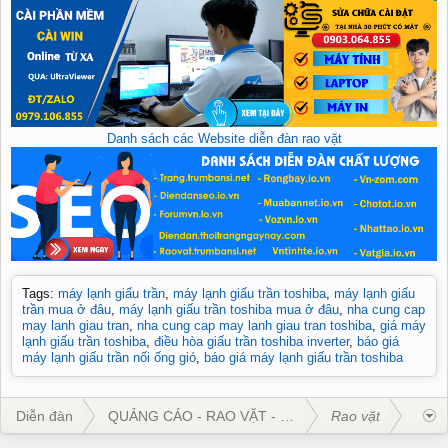
Danh sách các Website diễn đàn rao vặt
Tags
:
máy lạnh giấu trần
,
máy lạnh giấu trần toshiba
,
máy lạnh giấu
trần mua ở đâu
,
máy lạnh giấu trần toshiba mua ở đâu
,
nha cung cap
may lanh giau tran
,
nha cung cap may lanh giau tran toshiba
,
giá máy
lạnh giấu trần toshiba
,
điều hòa giấu trần toshiba inverter
,
báo giá
máy lạnh giấu trần nối ống gió
,
báo giá máy lạnh giấu trần toshiba
Diễn đàn
QUẢNG CÁO - RAO VẶT - KINH DOANH
Rao vặt