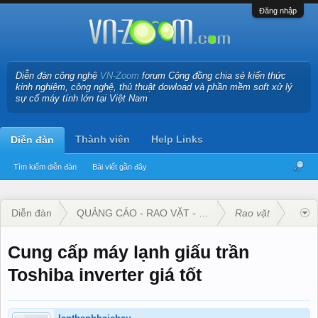
Đăng nhập
Diễn đàn công nghệ
VN-Zoom
forum Cộng đồng chia sẻ kiến thức
kinh nghiệm, công nghệ, thủ thuật dowload và phần mềm soft xử lý
sự cố máy tính lớn tại Việt Nam
Thành viên
Help Links
Diễn đàn
Tìm kiếm diễn đàn
Bài viết gần đây
Diễn đàn
QUẢNG CÁO - RAO VẶT - KINH DOANH
Rao vặt
Cung cấp máy lạnh giấu trần
Toshiba inverter giá tốt