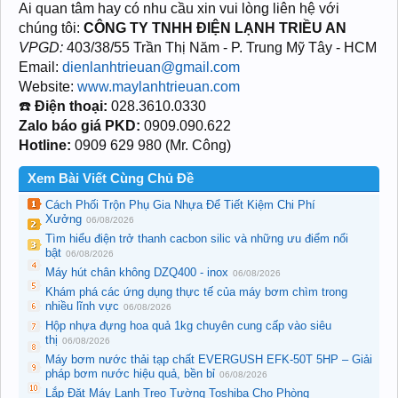
Ai quan tâm hay có nhu cầu xin vui lòng liên hệ với
chúng tôi:
CÔNG TY TNHH ĐIỆN LẠNH TRIỀU AN
VPGD:
403/38/55 Trần Thị Năm - P. Trung Mỹ Tây - HCM
Email:
dienlanhtrieuan@gmail.com
Website:
www.maylanhtrieuan.com
☎️
Điện thoại:
028.3610.0330
Zalo báo giá PKD:
0909.090.622
Hotline:
0909 629 980 (Mr. Công)
Xem Bài Viết Cùng Chủ Đề
Cách Phối Trộn Phụ Gia Nhựa Để Tiết Kiệm Chi Phí
Xưởng
06/08/2026
Tìm hiểu điện trở thanh cacbon silic và những ưu điểm nổi
bật
06/08/2026
Máy hút chân không DZQ400 - inox
06/08/2026
Khám phá các ứng dụng thực tế của máy bơm chìm trong
nhiều lĩnh vực
06/08/2026
Hộp nhựa đựng hoa quả 1kg chuyên cung cấp vào siêu
thị
06/08/2026
Máy bơm nước thải tạp chất EVERGUSH EFK-50T 5HP – Giải
pháp bơm nước hiệu quả, bền bỉ
06/08/2026
Lắp Đặt Máy Lạnh Treo Tường Toshiba Cho Phòng