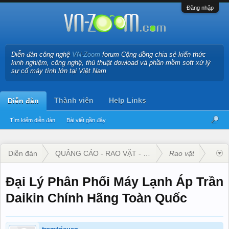
Đăng nhập
Diễn đàn công nghệ
VN-Zoom
forum Cộng đồng chia sẻ kiến thức
kinh nghiệm, công nghệ, thủ thuật dowload và phần mềm soft xử lý
sự cố máy tính lớn tại Việt Nam
Thành viên
Help Links
Diễn đàn
Tìm kiếm diễn đàn
Bài viết gần đây
Diễn đàn
QUẢNG CÁO - RAO VẶT - KINH DOANH
Rao vặt
Đại Lý Phân Phối Máy Lạnh Áp Trần
Daikin Chính Hãng Toàn Quốc