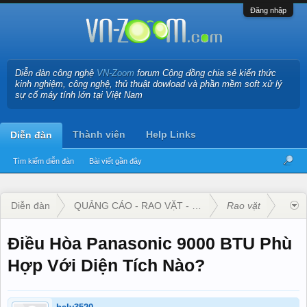
Đăng nhập
Diễn đàn công nghệ
VN-Zoom
forum Cộng đồng chia sẻ kiến thức
kinh nghiệm, công nghệ, thủ thuật dowload và phần mềm soft xử lý
sự cố máy tính lớn tại Việt Nam
Thành viên
Help Links
Diễn đàn
Tìm kiếm diễn đàn
Bài viết gần đây
Diễn đàn
QUẢNG CÁO - RAO VẶT - KINH DOANH
Rao vặt
Điều Hòa Panasonic 9000 BTU Phù
Hợp Với Diện Tích Nào?