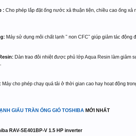
p :
Cho phép lắp đặt ống nước xả thuận tiện, chiều cao ống xả
ng:
Máy sử dụng môi chất lạnh " non CFC" giúp giảm tác động đ
Resin:
Dàn trao đôi nhiệt được phủ lớp Aqua Resin làm giảm s
.
:
Máy cho phép chạy quá tải ở thời gian cao hay hoạt động tron
ẠNH GIẤU TRẦN ỐNG GIÓ TOSHIBA
MỚI NHẤT
iba RAV-SE401BP-V 1.5 HP inverter