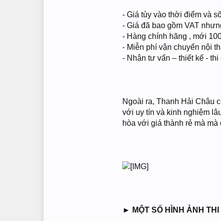
- Giá tùy vào thời điểm 
- Giá đã bao gồm VAT nhưng 
- Hàng chính hãng , mới 10
- Miễn phí vận chuyển nội t
- Nhận tư vấn – thiết kế - t
Ngoài ra, Thanh Hải Châu c
với uy tín và kinh nghiệm l
hòa với giá thành rẻ mà mà đ
► MỘT SỐ HÌNH ẢNH TH