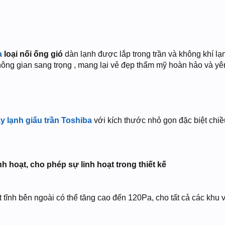
a
loại nối ống gió
dàn lạnh được lắp trong trần và không khí l
hông gian sang trọng , mang lại vẻ đẹp thẩm mỹ hoàn hảo và yê
y lạnh giấu trần Toshiba
với kích thước nhỏ gọn đặc biệt chiề
h hoạt, cho phép sự linh hoạt trong thiết kế
t tĩnh bên ngoài có thể tăng cao đến 120Pa, cho tất cả các khu