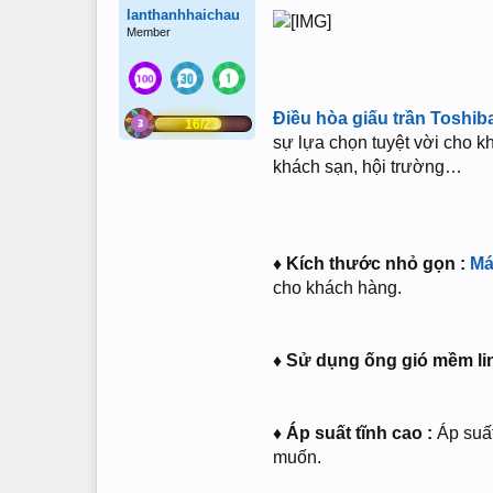
lanthanhhaichau
Member
Điều hòa giấu trần Toshib
16/23
sự lựa chọn tuyệt vời cho k
khách sạn, hội trường…
♦ Kích thước nhỏ gọn :
Má
cho khách hàng.
♦ Sử dụng ống gió mềm lin
♦ Áp suất tĩnh cao :
Áp suấ
muốn.