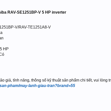
hiba RAV-SE1251BP-V 5 HP inverter
E1251BP-V/RAV-TE1251A8-V
ba
an
 5 HP
 Có
giá, tính năng, thông số kỹ thuật sản phẩm chi tiết, vui lòng t
/san-pham/may-lanh-giau-tran?brand=55