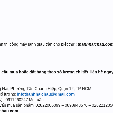
 thi công máy lạnh giấu trần cho biệt thự :
thanhhaichau.com/
ầu mua hoặc đặt hàng theo số lượng chi tiết, liên hệ ngay 
Thị Hai, Phường Tân Chánh Hiệp, Quận 12, TP HCM
 số lượng:
infothanhhaichau@gmail.com
thuật: 0911260247 Mr Luân
ư vấn mua sản phẩm: 02822006099 – 0898948576 – 02822120
ichau.com