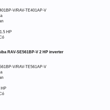
E401BP-V/RAV-TE401AP-V
ba
an
 1.5 HP
 Có
hiba RAV-SE561BP-V 2 HP inverter
E561BP-V/RAV-TE561AP-V
ba
an
2 HP
 Có