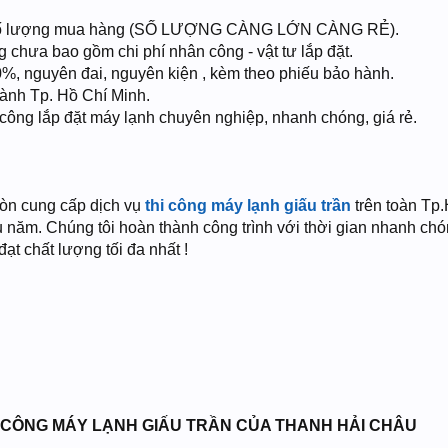
và số lượng mua hàng (SỐ LƯỢNG CÀNG LỚN CÀNG RẺ).
chưa bao gồm chi phí nhân công - vật tư lắp đặt.
0%, nguyên đai, nguyên kiện , kèm theo phiếu bảo hành.
hành Tp. Hồ Chí Minh.
hi công lắp đặt máy lạnh chuyên nghiệp, nhanh chóng, giá rẻ.
òn cung cấp dịch vụ
thi công máy lạnh giấu trần
trên toàn Tp
âu năm. Chúng tôi hoàn thành công trình với thời gian nhanh c
ạt chất lượng tối đa nhất !
I CÔNG MÁY LẠNH GIẤU TRẦN CỦA THANH HẢI CHÂU