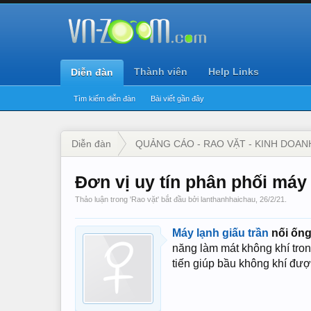
Thành viên
Help Links
Diễn đàn
Tìm kiếm diễn đàn
Bài viết gần đây
Diễn đàn
QUẢNG CÁO - RAO VẶT - KINH DOAN
Đơn vị uy tín phân phối máy 
Thảo luận trong '
Rao vặt
' bắt đầu bởi
lanthanhhaichau
,
26/2/21
.
Máy lạnh giấu trần
nối ống
năng làm mát không khí tron
tiến giúp bầu không khí đượ