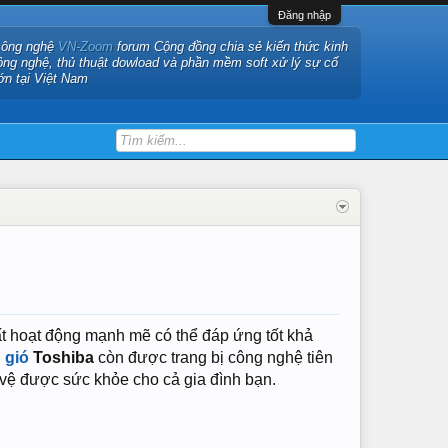
Đăng nhập
công nghệ
VN-Zoom
forum Cộng đồng chia sẻ kiến thức kinh
ông nghệ, thủ thuật dowload và phần mềm soft xử lý sự cố
ớn tại Việt Nam
ất hoạt động mạnh mẽ có thể đáp ứng tốt khả
 gió
Toshiba
còn được trang bị công nghệ tiên
 vệ được sức khỏe cho cả gia đình bạn.