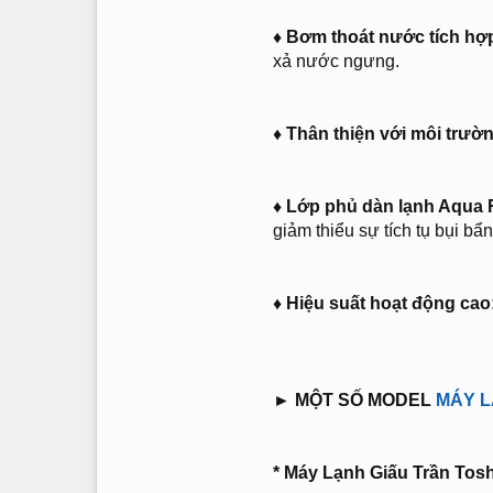
♦ Bơm thoát nước tích hợ
xả nước ngưng.
♦ Thân thiện với môi trườ
♦ Lớp phủ dàn lạnh Aqua 
giảm thiểu sự tích tụ bụi bẩn
♦ Hiệu suất hoạt động cao
► MỘT SỐ MODEL
MÁY L
*
Máy Lạnh Giấu Trần Tosh