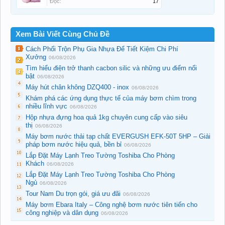
Đọc:
17
Xem Bài Viết Cùng Chủ Đề
Cách Phối Trộn Phụ Gia Nhựa Để Tiết Kiệm Chi Phí
Xưởng
06/08/2026
Tìm hiểu điện trở thanh cacbon silic và những ưu điểm nổi
bật
06/08/2026
Máy hút chân không DZQ400 - inox
06/08/2026
Khám phá các ứng dụng thực tế của máy bơm chìm trong
nhiều lĩnh vực
06/08/2026
Hộp nhựa đựng hoa quả 1kg chuyên cung cấp vào siêu
thị
06/08/2026
Máy bơm nước thải tạp chất EVERGUSH EFK-50T 5HP – Giải
pháp bơm nước hiệu quả, bền bỉ
06/08/2026
Lắp Đặt Máy Lạnh Treo Tường Toshiba Cho Phòng
Khách
06/08/2026
Lắp Đặt Máy Lạnh Treo Tường Toshiba Cho Phòng
Ngủ
06/08/2026
Tour Nam Du trọn gói, giá ưu đãi
06/08/2026
Máy bơm Ebara Italy – Công nghệ bơm nước tiên tiến cho
công nghiệp và dân dụng
06/08/2026