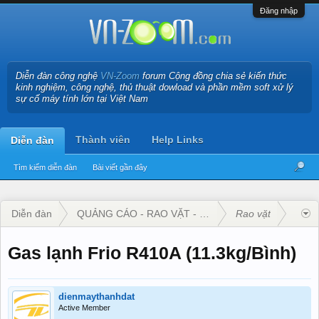
Đăng nhập
Diễn đàn công nghệ
VN-Zoom
forum Cộng đồng chia sẻ kiến thức
kinh nghiệm, công nghệ, thủ thuật dowload và phần mềm soft xử lý
sự cố máy tính lớn tại Việt Nam
Thành viên
Help Links
Diễn đàn
Tìm kiếm diễn đàn
Bài viết gần đây
Diễn đàn
QUẢNG CÁO - RAO VẶT - KINH DOANH
Rao vặt
Gas lạnh Frio R410A (11.3kg/Bình)
dienmaythanhdat
Active Member