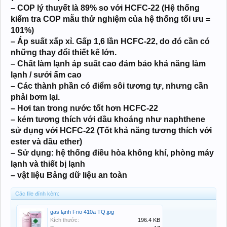
– COP lý thuyết là 89% so với HCFC-22 (Hệ thống
kiểm tra COP mẫu thử nghiệm của hệ thống tối ưu =
101%)
– Áp suất xấp xỉ. Gấp 1,6 lần HCFC-22, do đó cần có
những thay đổi thiết kế lớn.
– Chất làm lạnh áp suất cao đảm bảo khả năng làm
lạnh / sưởi ấm cao
– Các thành phần có điểm sôi tương tự, nhưng cần
phải bơm lại.
– Hơi tan trong nước tốt hơn HCFC-22
– kém tương thích với dầu khoáng như naphthene
sử dụng với HCFC-22 (Tốt khả năng tương thích với
ester và dầu ether)
– Sử dụng: hệ thống điều hòa không khí, phòng máy
lạnh và thiết bị lạnh
– vật liệu Bảng dữ liệu an toàn
Các file đính kèm:
gas lạnh Frio 410a TQ.jpg
Kích thước:
196.4 KB