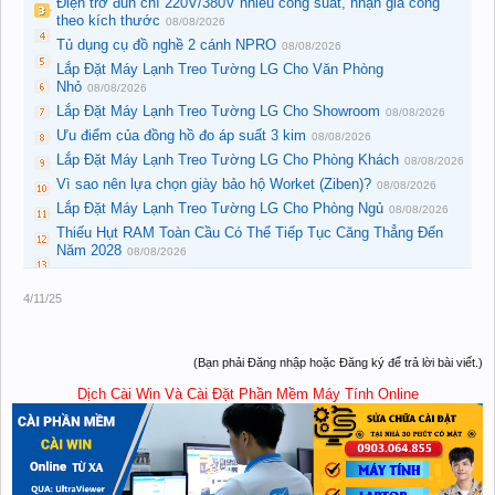
Điện trở đun chì 220V/380V nhiều công suất, nhận gia công
theo kích thước
08/08/2026
Tủ dụng cụ đồ nghề 2 cánh NPRO
08/08/2026
Lắp Đặt Máy Lạnh Treo Tường LG Cho Văn Phòng
Nhỏ
08/08/2026
Lắp Đặt Máy Lạnh Treo Tường LG Cho Showroom
08/08/2026
Ưu điểm của đồng hồ đo áp suất 3 kim
08/08/2026
Lắp Đặt Máy Lạnh Treo Tường LG Cho Phòng Khách
08/08/2026
Vì sao nên lựa chọn giày bảo hộ Worket (Ziben)?
08/08/2026
Lắp Đặt Máy Lạnh Treo Tường LG Cho Phòng Ngủ
08/08/2026
Thiếu Hụt RAM Toàn Cầu Có Thể Tiếp Tục Căng Thẳng Đến
Năm 2028
08/08/2026
4/11/25
(Bạn phải Đăng nhập hoặc Đăng ký để trả lời bài viết.)
Dịch Cài Win Và Cài Đặt Phần Mềm Máy Tính Online