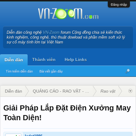
Đăng nhập
Diễn đàn công nghệ
VN-Zoom
forum Cộng đồng chia sẻ kiến thức
kinh nghiệm, công nghệ, thủ thuật dowload và phần mềm soft xử lý
sự cố máy tính lớn tại Việt Nam
Thành viên
Help Links
Diễn đàn
Tìm kiếm diễn đàn
Bài viết gần đây
Diễn đàn
QUẢNG CÁO - RAO VẶT - KINH DOANH
Rao vặt
Giải Pháp Lắp Đặt Điện Xưởng May
Toàn Diện!