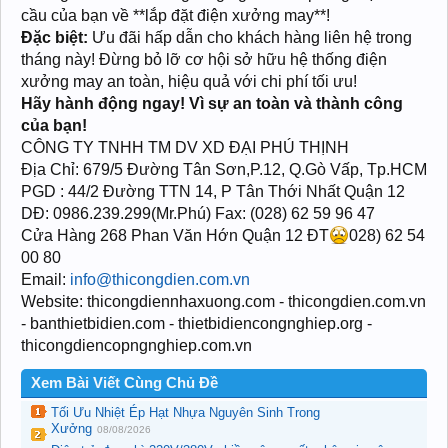
cầu của bạn về **lắp đặt điện xưởng may**!
Đặc biệt:
Ưu đãi hấp dẫn cho khách hàng liên hệ trong
tháng này! Đừng bỏ lỡ cơ hội sở hữu hệ thống điện
xưởng may an toàn, hiệu quả với chi phí tối ưu!
Hãy hành động ngay! Vì sự an toàn và thành công
của bạn!
CÔNG TY TNHH TM DV XD ĐẠI PHÚ THỊNH
Ðịa Chỉ: 679/5 Đường Tân Sơn,P.12, Q.Gò Vấp, Tp.HCM
PGD : 44/2 Đường TTN 14, P Tân Thới Nhất Quận 12
DĐ: 0986.239.299(Mr.Phú) Fax: (028) 62 59 96 47
Cửa Hàng 268 Phan Văn Hớn Quận 12 ĐT
028) 62 54
00 80
Email:
info@thicongdien.com.vn
Website: thicongdiennhaxuong.com - thicongdien.com.vn
- banthietbidien.com - thietbidiencongnghiep.org -
thicongdiencopngnghiep.com.vn
Xem Bài Viết Cùng Chủ Đề
Tối Ưu Nhiệt Ép Hạt Nhựa Nguyên Sinh Trong
Xưởng
08/08/2026