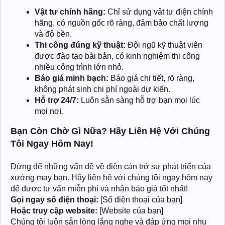
Vật tư chính hãng:
Chỉ sử dụng vật tư điện chính
hãng, có nguồn gốc rõ ràng, đảm bảo chất lượng
và độ bền.
Thi công đúng kỹ thuật:
Đội ngũ kỹ thuật viên
được đào tạo bài bản, có kinh nghiệm thi công
nhiều công trình lớn nhỏ.
Báo giá minh bạch:
Báo giá chi tiết, rõ ràng,
không phát sinh chi phí ngoài dự kiến.
Hỗ trợ 24/7:
Luôn sẵn sàng hỗ trợ bạn mọi lúc
mọi nơi.
Bạn Còn Chờ Gì Nữa? Hãy Liên Hệ Với Chúng
Tôi Ngay Hôm Nay!
Đừng để những vấn đề về điện cản trở sự phát triển của
xưởng may bạn. Hãy liên hệ với chúng tôi ngay hôm nay
để được tư vấn miễn phí và nhận báo giá tốt nhất!
Gọi ngay số điện thoại:
[Số điện thoại của bạn]
Hoặc truy cập website:
[Website của bạn]
Chúng tôi luôn sẵn lòng lắng nghe và đáp ứng mọi nhu