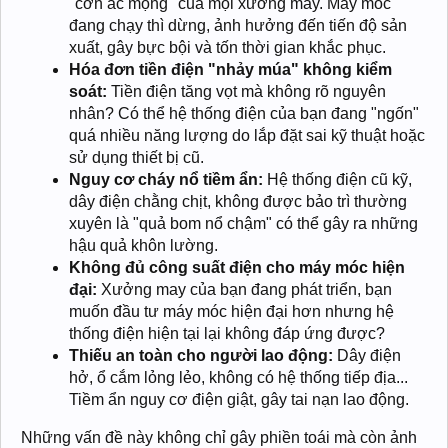
"cơn ác mộng" của mọi xưởng may. Máy móc
đang chạy thì dừng, ảnh hưởng đến tiến độ sản
xuất, gây bực bội và tốn thời gian khắc phục.
Hóa đơn tiền điện "nhảy múa" không kiểm
soát:
Tiền điện tăng vọt mà không rõ nguyên
nhân? Có thể hệ thống điện của bạn đang "ngốn"
quá nhiều năng lượng do lắp đặt sai kỹ thuật hoặc
sử dụng thiết bị cũ.
Nguy cơ cháy nổ tiềm ẩn:
Hệ thống điện cũ kỹ,
dây điện chằng chịt, không được bảo trì thường
xuyên là "quả bom nổ chậm" có thể gây ra những
hậu quả khôn lường.
Không đủ công suất điện cho máy móc hiện
đại:
Xưởng may của bạn đang phát triển, bạn
muốn đầu tư máy móc hiện đại hơn nhưng hệ
thống điện hiện tại lại không đáp ứng được?
Thiếu an toàn cho người lao động:
Dây điện
hở, ổ cắm lỏng lẻo, không có hệ thống tiếp địa...
Tiềm ẩn nguy cơ điện giật, gây tai nạn lao động.
Những vấn đề này không chỉ gây phiền toái mà còn ảnh