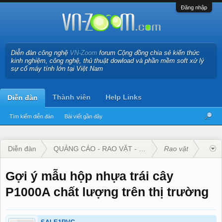
Đăng nhập
Diễn đàn công nghệ
VN-Zoom
forum Cộng đồng chia sẻ kiến thức
kinh nghiệm, công nghệ, thủ thuật dowload và phần mềm soft xử lý
sự cố máy tính lớn tại Việt Nam
Thành viên
Help Links
Diễn đàn
Tìm kiếm diễn đàn
Bài viết gần đây
Diễn đàn
QUẢNG CÁO - RAO VẶT - KINH DOANH
Rao vặt
Gợi ý mẫu hộp nhựa trái cây
P1000A chất lượng trên thị trường