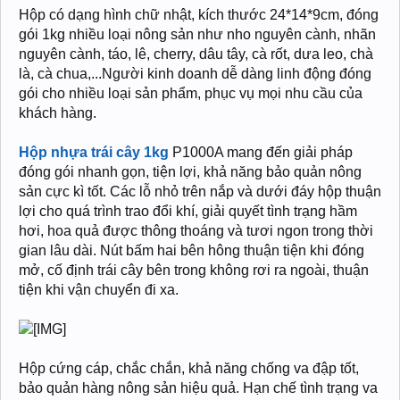
Hộp có dạng hình chữ nhật, kích thước 24*14*9cm, đóng
gói 1kg nhiều loại nông sản như nho nguyên cành, nhãn
nguyên cành, táo, lê, cherry, dâu tây, cà rốt, dưa leo, chà
là, cà chua,...Người kinh doanh dễ dàng linh động đóng
gói cho nhiều loại sản phẩm, phục vụ mọi nhu cầu của
khách hàng.
Hộp nhựa trái cây 1kg
P1000A mang đến giải pháp
đóng gói nhanh gọn, tiện lợi, khả năng bảo quản nông
sản cực kì tốt. Các lỗ nhỏ trên nắp và dưới đáy hộp thuận
lợi cho quá trình trao đổi khí, giải quyết tình trạng hầm
hơi, hoa quả được thông thoáng và tươi ngon trong thời
gian lâu dài. Nút bấm hai bên hông thuận tiện khi đóng
mở, cố định trái cây bên trong không rơi ra ngoài, thuận
tiện khi vận chuyển đi xa.
Hộp cứng cáp, chắc chắn, khả năng chống va đập tốt,
bảo quản hàng nông sản hiệu quả. Hạn chế tình trạng va