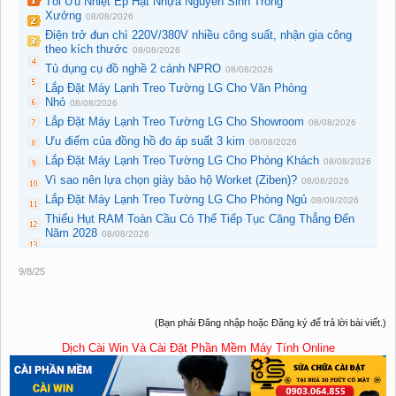
Tối Ưu Nhiệt Ép Hạt Nhựa Nguyên Sinh Trong
Xưởng
08/08/2026
Điện trở đun chì 220V/380V nhiều công suất, nhận gia công
theo kích thước
08/08/2026
Tủ dụng cụ đồ nghề 2 cánh NPRO
08/08/2026
Lắp Đặt Máy Lạnh Treo Tường LG Cho Văn Phòng
Nhỏ
08/08/2026
Lắp Đặt Máy Lạnh Treo Tường LG Cho Showroom
08/08/2026
Ưu điểm của đồng hồ đo áp suất 3 kim
08/08/2026
Lắp Đặt Máy Lạnh Treo Tường LG Cho Phòng Khách
08/08/2026
Vì sao nên lựa chọn giày bảo hộ Worket (Ziben)?
08/08/2026
Lắp Đặt Máy Lạnh Treo Tường LG Cho Phòng Ngủ
08/08/2026
Thiếu Hụt RAM Toàn Cầu Có Thể Tiếp Tục Căng Thẳng Đến
Năm 2028
08/08/2026
9/8/25
(Bạn phải Đăng nhập hoặc Đăng ký để trả lời bài viết.)
Dịch Cài Win Và Cài Đặt Phần Mềm Máy Tính Online