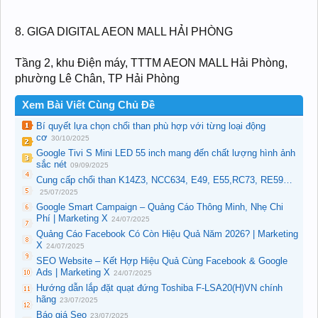
8. GIGA DIGITAL AEON MALL HẢI PHÒNG
Tầng 2, khu Điện máy, TTTM AEON MALL Hải Phòng,
phường Lê Chân, TP Hải Phòng
Xem Bài Viết Cùng Chủ Đề
Bí quyết lựa chọn chổi than phù hợp với từng loại động
cơ
30/10/2025
Google Tivi S Mini LED 55 inch mang đến chất lượng hình ảnh
sắc nét
09/09/2025
Cung cấp chổi than K14Z3, NCC634, E49, E55,RC73, RE59…
25/07/2025
Google Smart Campaign – Quảng Cáo Thông Minh, Nhẹ Chi
Phí | Marketing X
24/07/2025
Quảng Cáo Facebook Có Còn Hiệu Quả Năm 2026? | Marketing
X
24/07/2025
SEO Website – Kết Hợp Hiệu Quả Cùng Facebook & Google
Ads | Marketing X
24/07/2025
Hướng dẫn lắp đặt quạt đứng Toshiba F-LSA20(H)VN chính
hãng
23/07/2025
Báo giá Seo
23/07/2025