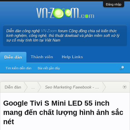
Đăng nhập
Diễn đàn công nghệ
VN-Zoom
forum Cộng đồng chia sẻ kiến thức
kinh nghiệm, công nghệ, thủ thuật dowload và phần mềm soft xử lý
sự cố máy tính lớn tại Việt Nam
Thành viên
Help Links
Diễn đàn
Tìm kiếm diễn đàn
Bài viết gần đây
Diễn đàn
...
Seo Marketing Faeebook - Google Adwords
Google Tivi S Mini LED 55 inch
mang đến chất lượng hình ảnh sắc
nét