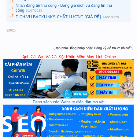
Nhận đăng tin thủ công - Bảng giá dịch vụ đăng tin thủ
công
20/07/2025
DỊCH VỤ BACKLINKS CHẤT LƯỢNG [GIÁ RẺ]
14/05/2025
9/9/25
(Bạn phải Đăng nhập hoặc Đăng ký để trả lời bài viết.)
Dịch Cài Win Và Cài Đặt Phần Mềm Máy Tính Online
Danh sách các Website diễn đàn rao vặt