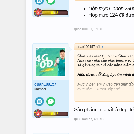
vệt đen phải thay thêm gạt, thêm đồ
ko ae =)
Hộp mực Canon 290
6/12
Hộp mực 12A đã được
Mời các bạn ghé thăm shop và xem
hộp mực máy in canon 2900 - Ho
quan100157
,
7/11/19
Hình ảnh thực tế hộp mực máy i
quan100157 nói:
↑
Chào mọi người, mình là Quân bên
Ngày nay nhu cầu phát triển, việc đ
sẽ gây ung thư và các bệnh hiểm 
Hiểu được nỗi lòng ấy nên mình 
quan100157
Mực in bên em in đẹp trên giấy tất c
Member
mực, tầm 3-4 ram đấy nhé.
hộp mực cũ sau 1 thời gian sử dụng 
vệt đen phải thay thêm gạt, thêm đồ
ko ae =)
Sản phẩm in ra rất là đẹp, 
6/12
Mời các bạn ghé thăm shop và xem
quan100157
,
8/11/19
hộp mực máy in canon 2900 - Ho
Hình ảnh thực tế hộp mực máy i