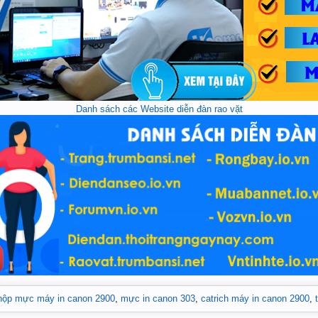
Danh sách các Website diễn đàn rao vặt
hộp mực máy in canon 2900
,
mực in canon 303
,
catrich máy in canon 2900
,