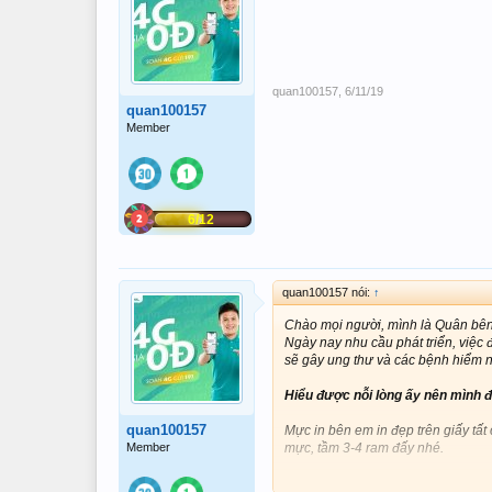
quan100157
,
6/11/19
quan100157
Member
6/12
quan100157 nói:
↑
Chào mọi người, mình là Quân bên
Ngày nay nhu cầu phát triển, việc đ
sẽ gây ung thư và các bệnh hiểm 
Hiểu được nỗi lòng ấy nên mình 
quan100157
Mực in bên em in đẹp trên giấy tất c
Member
mực, tầm 3-4 ram đấy nhé.
hộp mực cũ sau 1 thời gian sử dụng 