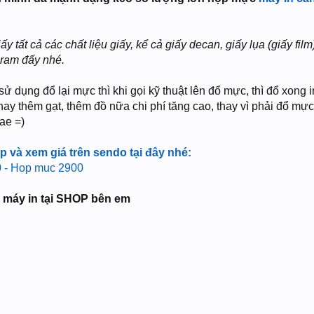
y tất cả các chất liệu giấy, kể cả giấy decan, giấy lụa (giấy film
 ram đấy nhé.
ử dụng đổ lại mực thì khi gọi kỹ thuật lên đổ mực, thì đổ xong 
thay thêm gạt, thêm đồ nữa chi phí tăng cao, thay vì phải đổ mực
 ae =)
 và xem giá trên sendo tại đây nhé:
 - Hop muc 2900
 máy in tại SHOP bên em