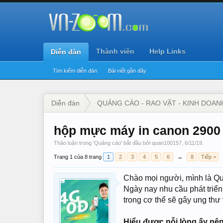
Thành viên
Help Links
Diễn đàn
Tìm kiếm diễn đàn
Bài viết gần đây
Diễn đàn
QUẢNG CÁO - RAO VẶT - KINH DOAN
hộp mực máy in canon 2900
Thảo luận trong '
Quảng cáo
' bắt đầu bởi
quan100157
,
6/11/19
.
Trang 1 của 8 trang
1
2
3
4
5
6
→
8
Tiếp >
Chào mọi người, mình là Q
Ngày nay nhu cầu phát triển,
trong cơ thể sẽ gây ung thư
Hiểu được nỗi lòng ấy n