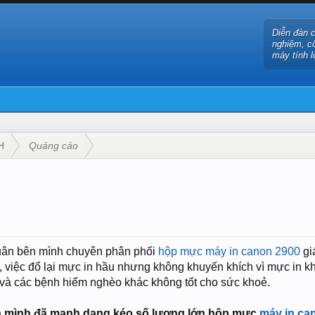
Diễn đàn 
nghiệm, c
máy tính l
H
Quảng cáo
uân bên mình chuyên phân phối
hộp mực máy in canon 2900
giá
 việc đổ lại mực in hầu nhưng không khuyến khích vì mực in khi 
 và các bệnh hiểm nghèo khác không tốt cho sức khoẻ.
ên mình đã mạnh dạng kéo số lượng lớn hộp mực
máy in ca