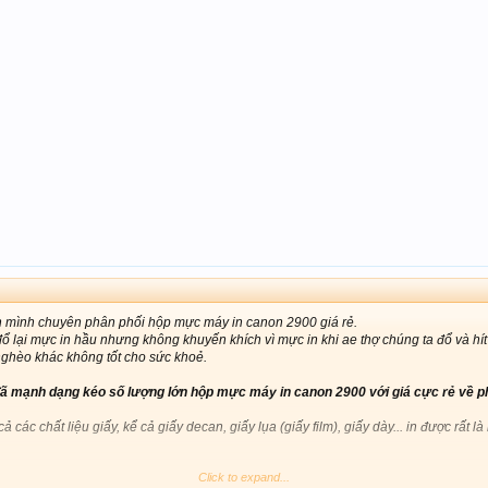
 mình chuyên phân phối hộp mực máy in canon 2900 giá rẻ.
ổ lại mực in hầu nhưng không khuyến khích vì mực in khi ae thợ chúng ta đổ và hít p
nghèo khác không tốt cho sức khoẻ.
đã mạnh dạng kéo số lượng lớn hộp mực máy in canon 2900 với giá cực rẻ về ph
ả các chất liệu giấy, kể cả giấy decan, giấy lụa (giấy film), giấy dày... in được rất
Click to expand...
đổ lại mực thì khi gọi kỹ thuật lên đổ mực, thì đổ xong in ra bị mờ bị xấu đổ mực r