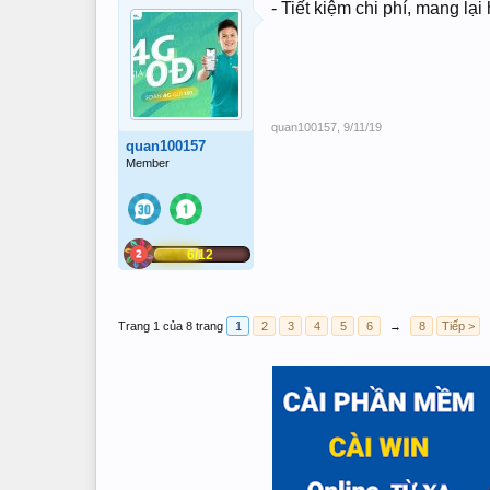
- Tiết kiệm chi phí, mang l
quan100157
,
9/11/19
quan100157
Member
6/12
Trang 1 của 8 trang
1
2
3
4
5
6
→
8
Tiếp >