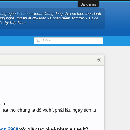
Đăng nhập
công nghệ
VN-Zoom
forum Cộng đồng chia sẻ kiến thức kinh
ông nghệ, thủ thuật dowload và phần mềm soft xử lý sự cố
ớn tại Việt Nam
 rẻ.
ae thợ chúng ta đổ và hít phải lâu ngày tích tụ
non 2900
với giá cực rẻ về phục vụ ae kỹ