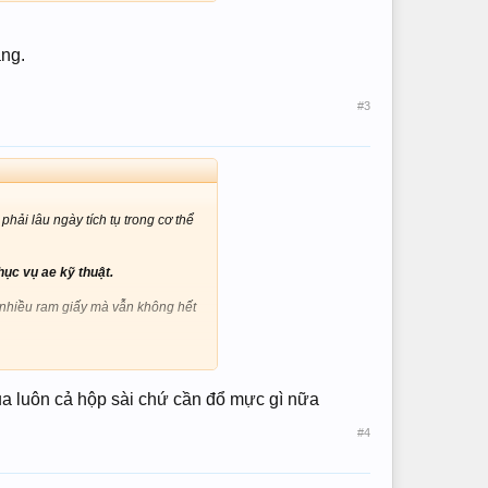
iều chi phí nữa, cực lợi lun phải
ng.
#3
hải lâu ngày tích tụ trong cơ thể
ục vụ ae kỹ thuật.
 là nhiều ram giấy mà vẫn không hết
a sẽ phải thay thêm trống drum, bị
iều chi phí nữa, cực lợi lun phải
mua luôn cả hộp sài chứ cần đổ mực gì nữa
#4