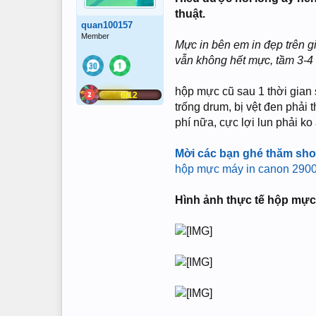
thuật.
quan100157
Member
Mực in bên em in đẹp trên giấ
vẫn không hết mực, tầm 3-4
hộp mực cũ sau 1 thời gian s
6/12
trống drum, bị vệt đen phải 
phí nữa, cực lợi lun phải ko
Mời các bạn ghé thăm shop
hộp mực máy in canon 2900
Hình ảnh thực tế hộp mực