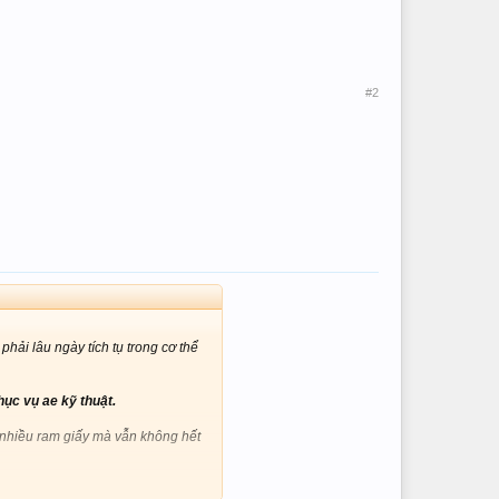
#2
hải lâu ngày tích tụ trong cơ thể
ục vụ ae kỹ thuật.
 là nhiều ram giấy mà vẫn không hết
a sẽ phải thay thêm trống drum, bị