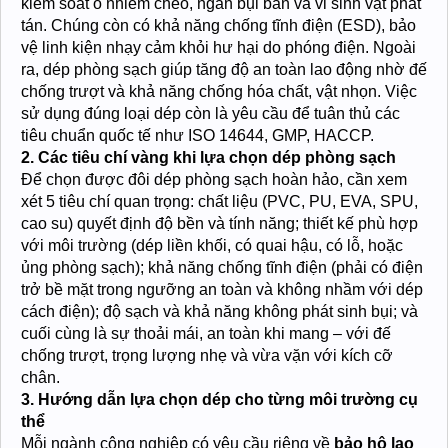
kiểm soát ô nhiễm chéo, ngăn bụi bẩn và vi sinh vật phát
tán. Chúng còn có khả năng chống tĩnh điện (ESD), bảo
vệ linh kiện nhạy cảm khỏi hư hại do phóng điện. Ngoài
ra, dép phòng sạch giúp tăng độ an toàn lao động nhờ đế
chống trượt và khả năng chống hóa chất, vật nhọn. Việc
sử dụng đúng loại dép còn là yêu cầu để tuân thủ các
tiêu chuẩn quốc tế như ISO 14644, GMP, HACCP.
2. Các tiêu chí vàng khi lựa chọn dép phòng sạch
Để chọn được đôi dép phòng sạch hoàn hảo, cần xem
xét 5 tiêu chí quan trọng: chất liệu (PVC, PU, EVA, SPU,
cao su) quyết định độ bền và tính năng; thiết kế phù hợp
với môi trường (dép liền khối, có quai hậu, có lỗ, hoặc
ủng phòng sạch); khả năng chống tĩnh điện (phải có điện
trở bề mặt trong ngưỡng an toàn và không nhầm với dép
cách điện); độ sạch và khả năng không phát sinh bụi; và
cuối cùng là sự thoải mái, an toàn khi mang – với đế
chống trượt, trọng lượng nhẹ và vừa vặn với kích cỡ
chân.
3. Hướng dẫn lựa chọn dép cho từng môi trường cụ
thể
Mỗi ngành công nghiệp có yêu cầu riêng về
bảo hộ lao