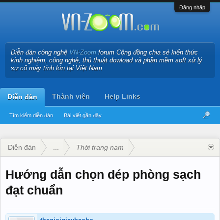
Đăng nhập
Diễn đàn công nghệ
VN-Zoom
forum Cộng đồng chia sẻ kiến thức
kinh nghiệm, công nghệ, thủ thuật dowload và phần mềm soft xử lý
sự cố máy tính lớn tại Việt Nam
Thành viên
Help Links
Diễn đàn
Tìm kiếm diễn đàn
Bài viết gần đây
Diễn đàn
...
Thời trang nam
Hướng dẫn chọn dép phòng sạch
đạt chuẩn