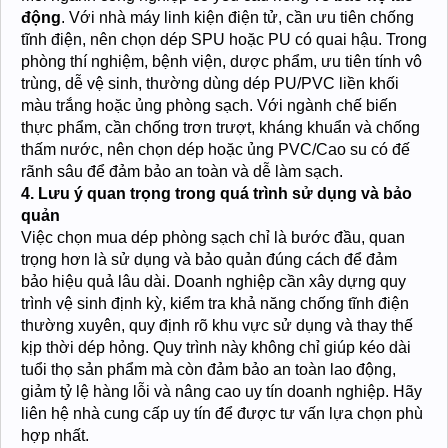
động
. Với nhà máy linh kiện điện tử, cần ưu tiên chống
tĩnh điện, nên chọn dép SPU hoặc PU có quai hậu. Trong
phòng thí nghiệm, bệnh viện, dược phẩm, ưu tiên tính vô
trùng, dễ vệ sinh, thường dùng dép PU/PVC liền khối
màu trắng hoặc ủng phòng sạch. Với ngành chế biến
thực phẩm, cần chống trơn trượt, kháng khuẩn và chống
thấm nước, nên chọn dép hoặc ủng PVC/Cao su có đế
rãnh sâu để đảm bảo an toàn và dễ làm sạch.
4. Lưu ý quan trọng trong quá trình sử dụng và bảo
quản
Việc chọn mua dép phòng sạch chỉ là bước đầu, quan
trọng hơn là sử dụng và bảo quản đúng cách để đảm
bảo hiệu quả lâu dài. Doanh nghiệp cần xây dựng quy
trình vệ sinh định kỳ, kiểm tra khả năng chống tĩnh điện
thường xuyên, quy định rõ khu vực sử dụng và thay thế
kịp thời dép hỏng. Quy trình này không chỉ giúp kéo dài
tuổi thọ sản phẩm mà còn đảm bảo an toàn lao động,
giảm tỷ lệ hàng lỗi và nâng cao uy tín doanh nghiệp. Hãy
liên hệ nhà cung cấp uy tín để được tư vấn lựa chọn phù
hợp nhất.