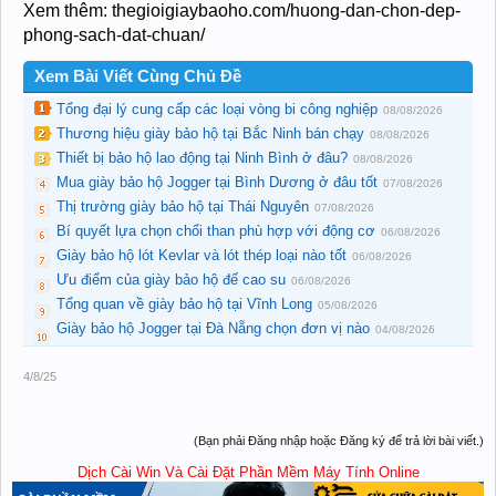
Xem thêm: thegioigiaybaoho.com/huong-dan-chon-dep-
phong-sach-dat-chuan/
Xem Bài Viết Cùng Chủ Đề
Tổng đại lý cung cấp các loại vòng bi công nghiệp
08/08/2026
Thương hiệu giày bảo hộ tại Bắc Ninh bán chạy
08/08/2026
Thiết bị bảo hộ lao động tại Ninh Bình ở đâu?
08/08/2026
Mua giày bảo hộ Jogger tại Bình Dương ở đâu tốt
07/08/2026
Thị trường giày bảo hộ tại Thái Nguyên
07/08/2026
Bí quyết lựa chọn chổi than phù hợp với động cơ
06/08/2026
Giày bảo hộ lót Kevlar và lót thép loại nào tốt
06/08/2026
Ưu điểm của giày bảo hộ đế cao su
06/08/2026
Tổng quan về giày bảo hộ tại Vĩnh Long
05/08/2026
Giày bảo hộ Jogger tại Đà Nẵng chọn đơn vị nào
04/08/2026
4/8/25
(Bạn phải Đăng nhập hoặc Đăng ký để trả lời bài viết.)
Dịch Cài Win Và Cài Đặt Phần Mềm Máy Tính Online