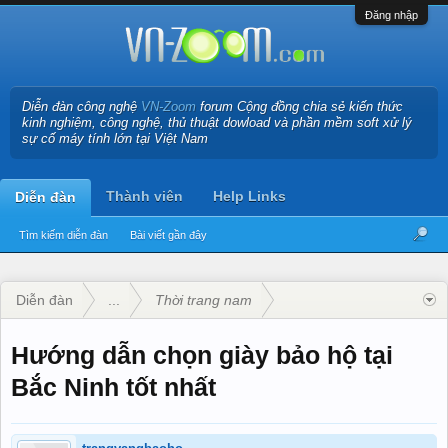
Đăng nhập
Diễn đàn công nghệ
VN-Zoom
forum Cộng đồng chia sẻ kiến thức
kinh nghiệm, công nghệ, thủ thuật dowload và phần mềm soft xử lý
sự cố máy tính lớn tại Việt Nam
Thành viên
Help Links
Diễn đàn
Tìm kiếm diễn đàn
Bài viết gần đây
Diễn đàn
...
Thời trang nam
Hướng dẫn chọn giày bảo hộ tại
Bắc Ninh tốt nhất