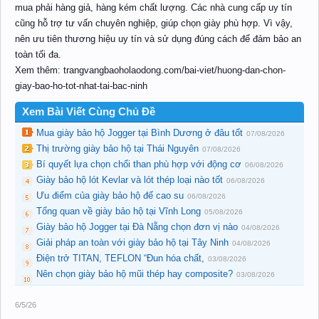
mua phải hàng giả, hàng kém chất lượng. Các nhà cung cấp uy tín
cũng hỗ trợ tư vấn chuyên nghiệp, giúp chọn giày phù hợp. Vì vậy,
nên ưu tiên thương hiệu uy tín và sử dụng đúng cách để đảm bảo an
toàn tối đa.
Xem thêm: trangvangbaoholaodong.com/bai-viet/huong-dan-chon-
giay-bao-ho-tot-nhat-tai-bac-ninh
Xem Bài Viết Cùng Chủ Đề
Mua giày bảo hộ Jogger tại Bình Dương ở đâu tốt
07/08/2026
Thị trường giày bảo hộ tại Thái Nguyên
07/08/2026
Bí quyết lựa chọn chổi than phù hợp với động cơ
06/08/2026
Giày bảo hộ lót Kevlar và lót thép loại nào tốt
06/08/2026
Ưu điểm của giày bảo hộ đế cao su
06/08/2026
Tổng quan về giày bảo hộ tại Vĩnh Long
05/08/2026
Giày bảo hộ Jogger tại Đà Nẵng chọn đơn vị nào
04/08/2026
Giải pháp an toàn với giày bảo hộ tại Tây Ninh
04/08/2026
Điện trở TITAN, TEFLON “Đun hóa chất,
03/08/2026
Nên chọn giày bảo hộ mũi thép hay composite?
03/08/2026
6/5/26