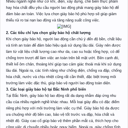
Nhiều ngành nghề như cơ khí, điện, xây dựng, chế biến thực phẩm
hay hóa chất đều yêu cầu người lao động phải mang giày bảo hộ để
đảm bảo an toàn. Việc lựa chọn giày bảo hộ phù hợp sẽ giúp giảm
thiểu rủi ro tai nạn lao động và tăng năng suất công việc.
2. Các tiêu chí lựa chọn giày bảo hộ chất lượng
Khi chọn giày bảo hộ, người lao động cần chú ý đến độ bền, chất liệu
và tính an toàn để đảm bảo hiệu quả sử dụng lâu dài. Giày nên được
làm từ vật liệu chất lượng cao như da, cao su hoặc tổng hợp, có đế
chống trơn trượt để làm việc an toàn trên bề mặt ướt. Bên cạnh đó,
thiết kế ôm chân, thoáng khí giúp tạo cảm giác thoải mái khi sử dụng
lâu dài. Ngoài ra, các tính năng như chống điện, chống va đập, chống
hóa chất, nước và chịu nhiệt cũng rất cần thiết, đặc biệt trong môi
trường làm việc đặc thù, giúp bảo vệ người lao động toàn diện.
3. Các loại giày bảo hộ tại Bắc Ninh phổ biến
Tại Bắc Ninh, giày bảo hộ lao động rất đa dạng nhằm đáp ứng nhu
cầu của nhiều ngành nghề khác nhau. Mỗi loại giày đều có đặc điểm
riêng phù hợp với môi trường làm việc cụ thể. Giày bảo hộ da được
ưa chuộng nhờ độ bền cao, bảo vệ tốt trước va đập, hóa chất và
nhiệt độ. Giày cao cổ giúp bảo vệ thêm phần mắt cá, thích hợp cho
công việc di chuyển nhiều hoặc nguy hiểm. Ngoài ra, giày chống tĩnh