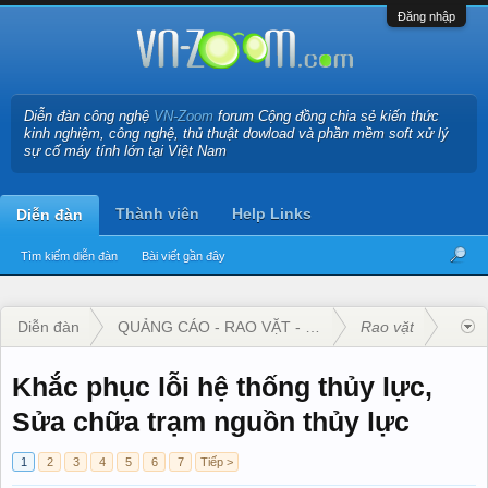
Đăng nhập
Diễn đàn công nghệ
VN-Zoom
forum Cộng đồng chia sẻ kiến thức
kinh nghiệm, công nghệ, thủ thuật dowload và phần mềm soft xử lý
sự cố máy tính lớn tại Việt Nam
Thành viên
Help Links
Diễn đàn
Tìm kiếm diễn đàn
Bài viết gần đây
Diễn đàn
QUẢNG CÁO - RAO VẶT - KINH DOANH
Rao vặt
Khắc phục lỗi hệ thống thủy lực,
Sửa chữa trạm nguồn thủy lực
1
2
3
4
5
6
7
Tiếp >