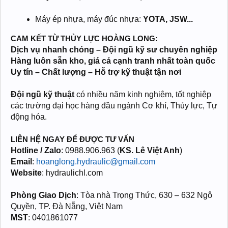
Máy ép nhựa, máy đúc nhựa:
YOTA, JSW...
CAM KẾT TỪ THỦY LỰC HOÀNG LONG:
Dịch vụ nhanh chóng – Đội ngũ kỹ sư chuyên nghiệp
Hàng luôn sẵn kho, giá cả cạnh tranh nhất toàn quốc
Uy tín – Chất lượng – Hỗ trợ kỹ thuật tận nơi
Đội ngũ kỹ thuật
có nhiều năm kinh nghiệm, tốt nghiệp
các trường đại học hàng đầu ngành Cơ khí, Thủy lực, Tự
động hóa.
LIÊN HỆ NGAY ĐỂ ĐƯỢC TƯ VẤN
Hotline / Zalo
: 0988.906.963 (
KS. Lê Việt Anh
)
Email
:
hoanglong.hydraulic@gmail.com
Website
: hydraulichl.com
Phòng Giao Dịch
: Tòa nhà Trọng Thức, 630 – 632 Ngô
Quyền, TP. Đà Nẵng, Việt Nam
MST
: 0401861077