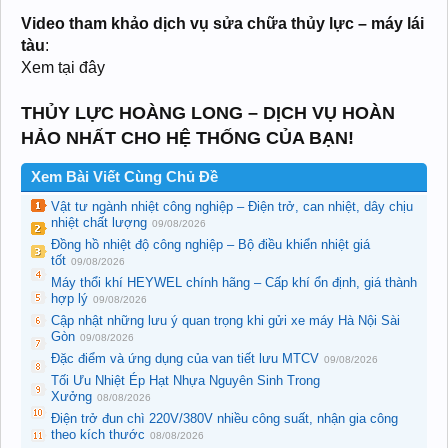
Video tham khảo dịch vụ sửa chữa thủy lực – máy lái
tàu
:
Xem tại đây
THỦY LỰC HOÀNG LONG – DỊCH VỤ HOÀN
HẢO NHẤT CHO HỆ THỐNG CỦA BẠN!
Xem Bài Viết Cùng Chủ Đề
Vật tư ngành nhiệt công nghiệp – Điện trở, can nhiệt, dây chịu
nhiệt chất lượng
09/08/2026
Đồng hồ nhiệt độ công nghiệp – Bộ điều khiển nhiệt giá
tốt
09/08/2026
Máy thổi khí HEYWEL chính hãng – Cấp khí ổn định, giá thành
hợp lý
09/08/2026
Cập nhật những lưu ý quan trọng khi gửi xe máy Hà Nội Sài
Gòn
09/08/2026
Đặc điểm và ứng dụng của van tiết lưu MTCV
09/08/2026
Tối Ưu Nhiệt Ép Hạt Nhựa Nguyên Sinh Trong
Xưởng
08/08/2026
Điện trở đun chì 220V/380V nhiều công suất, nhận gia công
theo kích thước
08/08/2026