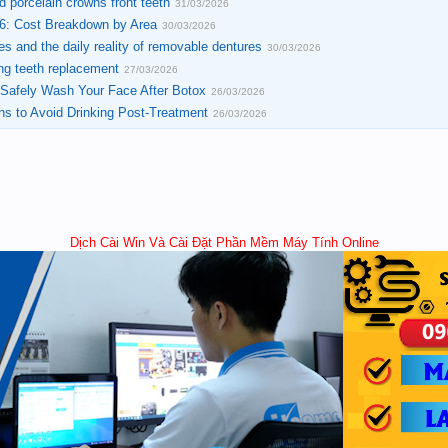
 porcelain crowns front teeth
31/03/2026
26: Cost Breakdown by Area
30/03/2026
s and the daily reality of removable dentures
30/03/2026
ing teeth replacement
27/03/2026
 Safely Wash Your Face After Botox
26/03/2026
ns to Avoid Drinking Post-Treatment
26/03/2026
Dịch Cài Win Và Cài Đặt Phần Mềm Máy Tính Online