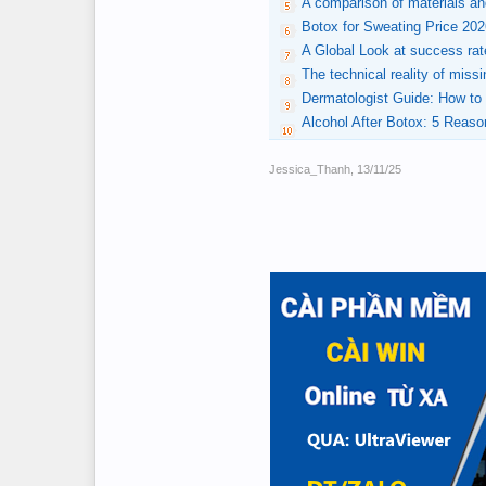
A comparison of materials and
Botox for Sweating Price 20
A Global Look at success rate
The technical reality of miss
Dermatologist Guide: How to
Alcohol After Botox: 5 Reaso
Jessica_Thanh
,
13/11/25