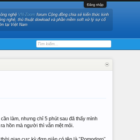
Đăng nhập
công nghệ
VN-Zoom
forum Cộng đồng chia sẻ kiến thức kinh
ông nghệ, thủ thuật dowload và phần mềm soft xử lý sự cố
ớn tại Việt Nam
 cần làm, nhưng chỉ 5 phút sau đã thấy mình
ì ra hồn mà người thì vẫn mệt mỏi.
 thời gian cực kỳ đơn giản có tên là "Pomodoro"