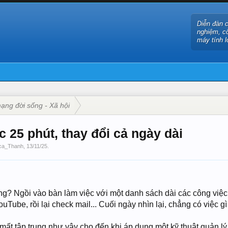
Diễn đàn 
nghiệm, c
máy tính l
ng đời sống - Xã hội
 25 phút, thay đổi cả ngày dài
ca_Thanh
,
13/11/25
.
g? Ngồi vào bàn làm việc với một danh sách dài các công việc
ube, rồi lại check mail... Cuối ngày nhìn lại, chẳng có việc g
 mất tập trung như vậy cho đến khi áp dụng một kỹ thuật quản lý