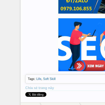
Tags
:
Life
,
Soft Skill
Chia sẻ
trang này