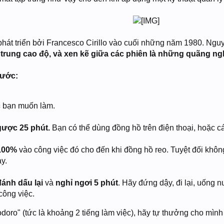
​
át triển bởi Francesco Cirillo vào cuối những năm 1980. Nguy
 trung cao độ, và xen kẽ giữa các phiên là những quãng ng
bước:
c
bạn muốn làm.
ược 25 phút.
Bạn có thể dùng đồng hồ trên điện thoại, hoặc c
 100%
vào công việc đó cho đến khi đồng hồ reo. Tuyệt đối không
y.
đánh dấu lại
và
nghỉ ngơi 5 phút
. Hãy đứng dậy, đi lại, uống n
công việc.
oro" (tức là khoảng 2 tiếng làm việc), hãy tự thưởng cho mình