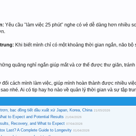
n:
Yêu cầu "làm việc 25 phút" nghe có vẻ dễ dàng hơn nhiều so
ơn.
trung:
Khi biết mình chỉ có một khoảng thời gian ngắn, não bộ
ững quãng nghỉ ngắn giúp mắt và cơ thể được thư giãn, tránh tìn
y đổi cách mình làm việc, giúp mình hoàn thành được nhiều việc
o nhé. Ai có tip hay ho nào về quản lý thời gian và sự tập trun
 trơn, bạc đồng tiết dầu xuất xứ Japan, Korea, China
21/05/2026
What to Expect and Potential Results
21/04/2026
esults, Recovery, and What to Expect
07/04/2026
ox Last? A Complete Guide to Longevity
01/04/2026