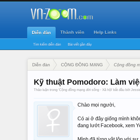
Thành viên
Help Links
Diễn đàn
Tìm kiếm diễn đàn
Bài viết gần đây
Diễn đàn
CỘNG ĐỒNG MẠNG
Cộng đồng mạ
Kỹ thuật Pomodoro: Làm việc
Thảo luận trong '
Cộng đồng mạng đời sống - Xã hội
' bắt đầu bởi
Jessi
Chào mọi người,
Có ai ở đây giống mình khôn
đang lướt Facebook, xem YouT
Mình đã từng vật lộn với sự