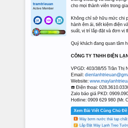
tramtrieuan
cho mọi thành viên trong gia
Active Member
Không chỉ sở hữu mức chi p
hành êm ái, tiết kiệm điện v
suất, vị trí lắp đặt và đơn 
36/46
Quý khách đang quan tâm hoặ
CÔNG TY TNHH ĐIỆN LẠ
VPGD: 403/38/55 Trần Thị 
Email:
dienlanhtrieuan@gm
Website:
www.maylanhtrieu
☎️ Điện thoại: 028.3610.033
Zalo báo giá PKD: 0909.09
Hotline: 0909 629 980 (Mr. 
Xem Bài Viết Cùng Chủ Đề
Máy bơm nước thải tạp chấ
Lắp Đặt Máy Lạnh Treo Tườ