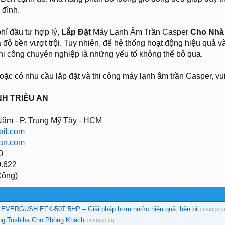
 đình.
hí đầu tư hợp lý,
Lắp Đặt
Máy Lạnh Âm Trần Casper
Cho Nhà
à độ bền vượt trội. Tuy nhiên, để hệ thống hoạt động hiệu quả v
vị thi công chuyên nghiệp là những yếu tố không thể bỏ qua.
c có nhu cầu lắp đặt và thi công máy lạnh âm trần Casper, vui 
NH TRIỀU AN
Năm - P. Trung Mỹ Tây - HCM
ail.com
an.com
0
0.622
Công)
t EVERGUSH EFK-50T 5HP – Giải pháp bơm nước hiệu quả, bền bỉ
06/08/202
ng Toshiba Cho Phòng Khách
06/08/2026