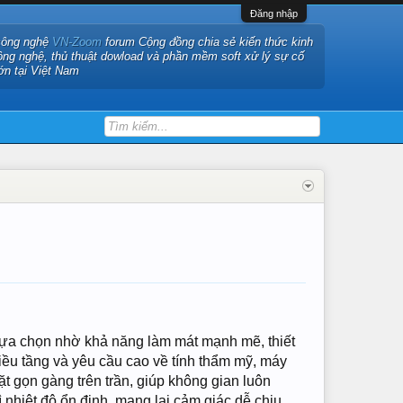
Đăng nhập
công nghệ
VN-Zoom
forum Cộng đồng chia sẻ kiến thức kinh
ông nghệ, thủ thuật dowload và phần mềm soft xử lý sự cố
ớn tại Việt Nam
lựa chọn nhờ khả năng làm mát mạnh mẽ, thiết
hiều tầng và yêu cầu cao về tính thẩm mỹ, máy
t gọn gàng trên trần, giúp không gian luôn
 nhiệt độ ổn định, mang lại cảm giác dễ chịu