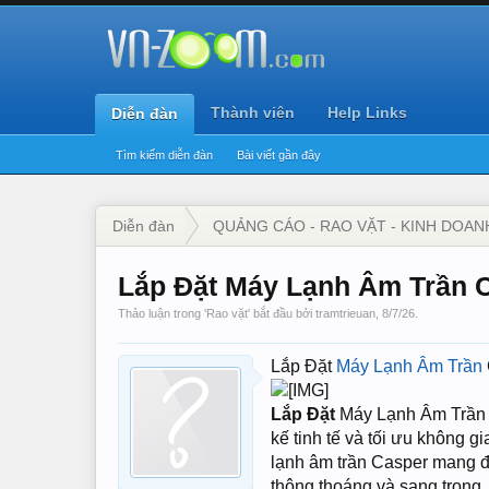
Thành viên
Help Links
Diễn đàn
Tìm kiếm diễn đàn
Bài viết gần đây
Diễn đàn
QUẢNG CÁO - RAO VẶT - KINH DOAN
Lắp Đặt Máy Lạnh Âm Trần 
Thảo luận trong '
Rao vặt
' bắt đầu bởi
tramtrieuan
,
8/7/26
.
Lắp Đặt
Máy Lạnh Âm Trần
Lắp Đặt
Máy Lạnh Âm Trần
kế tinh tế và tối ưu không 
lạnh âm trần Casper mang đế
thông thoáng và sang trọng.