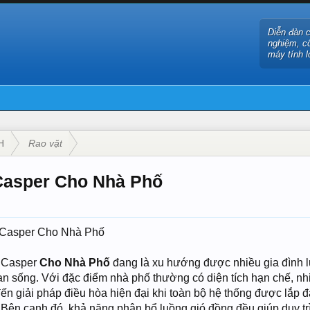
Diễn đàn 
nghiệm, c
máy tính l
H
Rao vặt
Casper Cho Nhà Phố
Casper Cho Nhà Phố
 Casper
Cho Nhà Phố
đang là xu hướng được nhiều gia đình 
gian sống. Với đặc điểm nhà phố thường có diện tích hạn chế, n
n giải pháp điều hòa hiện đại khi toàn bộ hệ thống được lắp đặ
 Bên cạnh đó, khả năng phân bổ luồng gió đồng đều giúp duy trì