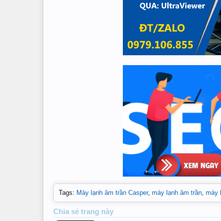
Tags
:
Máy lạnh âm trần Casper
,
máy lạnh âm trần
,
máy l
Chia sẻ
trang này