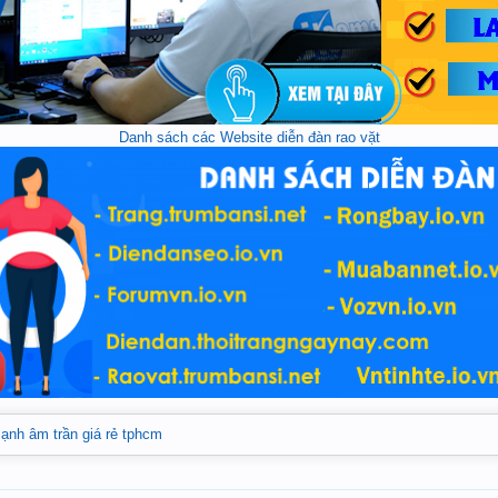
Danh sách các Website diễn đàn rao vặt
ạnh âm trần giá rẻ tphcm