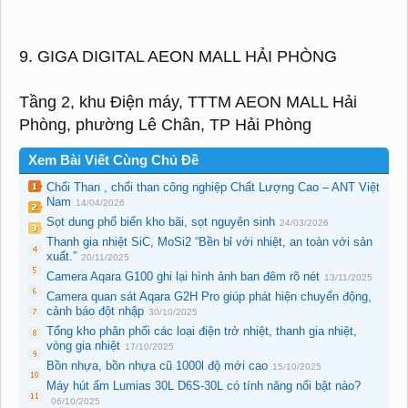
9. GIGA DIGITAL AEON MALL HẢI PHÒNG
Tầng 2, khu Điện máy, TTTM AEON MALL Hải
Phòng, phường Lê Chân, TP Hải Phòng
Xem Bài Viết Cùng Chủ Đề
Chổi Than , chổi than công nghiệp Chất Lượng Cao – ANT Việt
Nam
14/04/2026
Sọt dung phổ biến kho bãi, sọt nguyên sinh
24/03/2026
Thanh gia nhiệt SiC, MoSi2 “Bền bỉ với nhiệt, an toàn với sản
xuất.”
20/11/2025
Camera Aqara G100 ghi lại hình ảnh ban đêm rõ nét
13/11/2025
Camera quan sát Aqara G2H Pro giúp phát hiện chuyển động,
cảnh báo đột nhập
30/10/2025
Tổng kho phân phối các loại điện trở nhiệt, thanh gia nhiệt,
vòng gia nhiệt
17/10/2025
Bồn nhựa, bồn nhựa cũ 1000l độ mới cao
15/10/2025
Máy hút ẩm Lumias 30L D6S-30L có tính năng nổi bật nào?
06/10/2025