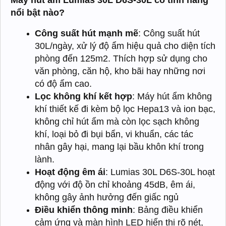
Máy hút ẩm Lumias 30L D6S-30L có tính năng
nổi bật nào?
Công suất hút mạnh mẽ
: Công suất hút
30L/ngày, xử lý độ ẩm hiệu quả cho diện tích
phòng đến 125m2. Thích hợp sử dụng cho
văn phòng, căn hộ, kho bãi hay những nơi
có độ ẩm cao.
Lọc không khí kết hợp
: Máy hút ẩm không
khí thiết kế đi kèm bộ lọc Hepa13 và ion bạc,
không chỉ hút ẩm mà còn lọc sạch không
khí, loại bỏ đi bụi bẩn, vi khuẩn, các tác
nhân gây hại, mang lại bầu khôn khí trong
lành.
Hoạt động êm ái
: Lumias 30L D6S-30L hoạt
động với độ ồn chỉ khoảng 45dB, êm ái,
không gây ảnh hưởng đến giấc ngủ
Điều khiển thông minh
: Bảng điều khiển
cảm ứng và màn hình LED hiển thị rõ nét,