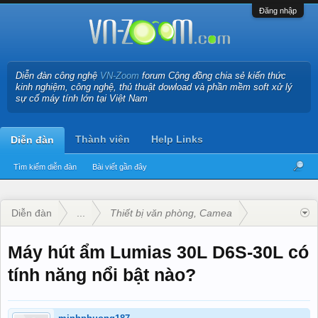
Đăng nhập
Diễn đàn công nghệ
VN-Zoom
forum Cộng đồng chia sẻ kiến thức
kinh nghiệm, công nghệ, thủ thuật dowload và phần mềm soft xử lý
sự cố máy tính lớn tại Việt Nam
Thành viên
Help Links
Diễn đàn
Tìm kiếm diễn đàn
Bài viết gần đây
Diễn đàn
...
Thiết bị văn phòng, Camea
Máy hút ẩm Lumias 30L D6S-30L có
tính năng nổi bật nào?