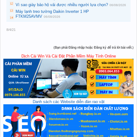
Vì sao giày bảo hộ vải được nhiều người lựa chọn?
06/08/2026
Máy lạnh treo tường Daikin Inverter 1 HP
FTKM25AVMV
06/08/2026
8/4/21
(Bạn phải Đăng nhập hoặc Đăng ký để trả lời bài viết.)
Dịch Cài Win Và Cài Đặt Phần Mềm Máy Tính Online
Danh sách các Website diễn đàn rao vặt