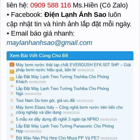
liên hệ:
0909 588 116
Ms.Hiền (Có Zalo)
⦁ Facebook:
Điện Lạnh Ánh Sao
luôn
cập nhật tin và hình ảnh lắp đặt mỗi ngày.
⦁ Email báo giá nhanh:
maylanhanhsao@gmail.com
Xem Bài Viết Cùng Chủ Đề
Máy bơm nước thải tạp chất EVERGUSH EFK-50T 5HP – Giải
pháp bơm nước hiệu quả, bền bỉ
06/08/2026
Lắp Đặt Máy Lạnh Treo Tường Toshiba Cho Phòng
Khách
06/08/2026
Lắp Đặt Máy Lạnh Treo Tường Toshiba Cho Phòng
Ngủ
06/08/2026
Tour Nam Du trọn gói, giá ưu đãi
06/08/2026
Máy bơm Ebara Italy – Công nghệ bơm nước tiên tiến cho
công nghiệp và dân dụng
06/08/2026
5 mẫu xe đẩy đựng đồ nghề 3 ngăn tại NPRO
06/08/2026
Lắp Đặt Máy Lạnh Treo Tường Panasonic Cho Phòng
Họp
06/08/2026
Bột Màu Nào Phù Hợp Cho Nhựa PP Và PE?
06/08/2026