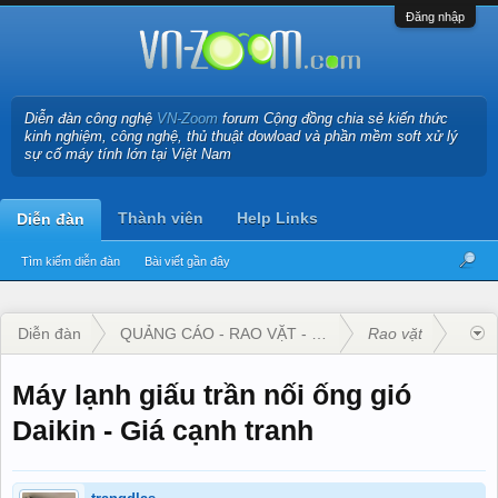
Đăng nhập
Diễn đàn công nghệ
VN-Zoom
forum Cộng đồng chia sẻ kiến thức
kinh nghiệm, công nghệ, thủ thuật dowload và phần mềm soft xử lý
sự cố máy tính lớn tại Việt Nam
Thành viên
Help Links
Diễn đàn
Tìm kiếm diễn đàn
Bài viết gần đây
Diễn đàn
QUẢNG CÁO - RAO VẶT - KINH DOANH
Rao vặt
Máy lạnh giấu trần nối ống gió
Daikin - Giá cạnh tranh